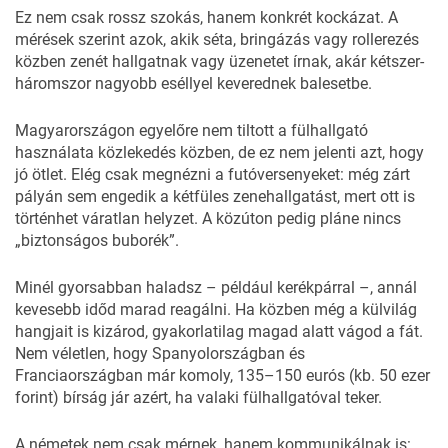
Ez nem csak rossz szokás, hanem konkrét kockázat. A
mérések szerint azok, akik séta, bringázás vagy rollerezés
közben zenét hallgatnak vagy üzenetet írnak, akár kétszer-
háromszor nagyobb eséllyel keverednek balesetbe.
Magyarországon egyelőre nem tiltott a fülhallgató
használata közlekedés közben, de ez nem jelenti azt, hogy
jó ötlet. Elég csak megnézni a futóversenyeket: még zárt
pályán sem engedik a kétfüles zenehallgatást, mert ott is
történhet váratlan helyzet. A közúton pedig pláne nincs
„biztonságos buborék”.
Minél gyorsabban haladsz – például kerékpárral –, annál
kevesebb időd marad reagálni. Ha közben még a külvilág
hangjait is kizárod, gyakorlatilag magad alatt vágod a fát.
Nem véletlen, hogy Spanyolországban és
Franciaországban már komoly, 135–150 eurós (kb. 50 ezer
forint) bírság jár azért, ha valaki fülhallgatóval teker.
A németek nem csak mérnek, hanem kommunikálnak is: