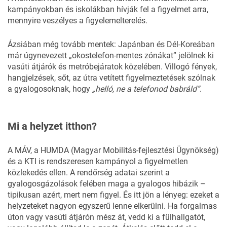
kampányokban és iskolákban hívják fel a figyelmet arra,
mennyire veszélyes a figyelemelterelés.
Ázsiában még tovább mentek: Japánban és Dél-Koreában
már úgynevezett „okostelefon-mentes zónákat” jelölnek ki
vasúti átjárók és metróbejáratok közelében. Villogó fények,
hangjelzések, sőt, az útra vetített figyelmeztetések szólnak
a gyalogosoknak, hogy
„helló, ne a telefonod babráld”
.
Mi a helyzet itthon?
A
MÁV
, a HUMDA (Magyar Mobilitás-fejlesztési Ügynökség)
és a
KTI
is rendszeresen kampányol a figyelmetlen
közlekedés ellen. A rendőrség adatai szerint a
gyalogosgázolások felében maga a gyalogos hibázik –
tipikusan azért, mert nem figyel. És itt jön a lényeg: ezeket a
helyzeteket nagyon egyszerű lenne elkerülni. Ha forgalmas
úton vagy vasúti átjárón mész át, vedd ki a fülhallgatót,