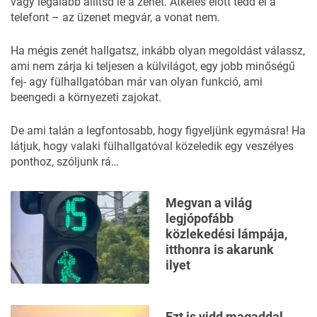
vagy legalább állítsd le a zenét. Átkelés előtt tedd el a
telefont – az üzenet megvár, a vonat nem.
Ha mégis zenét hallgatsz, inkább olyan megoldást válassz,
ami nem zárja ki teljesen a külvilágot, egy jobb minőségű
fej- agy fülhallgatóban már van olyan funkció, ami
beengedi a környezeti zajokat.
De ami talán a legfontosabb, hogy figyeljünk egymásra! Ha
látjuk, hogy valaki fülhallgatóval közeledik egy veszélyes
ponthoz, szóljunk rá…
Megvan a világ
legjópofább
közlekedési lámpája,
itthonra is akarunk
ilyet
Ezt is vidd magaddal,