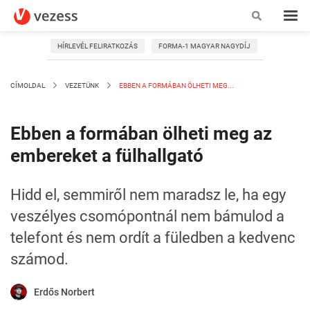
HÍRLEVÉL FELIRATKOZÁS
FORMA-1 MAGYAR NAGYDÍJ
CÍMOLDAL
VEZETÜNK
EBBEN A FORMÁBAN ÖLHETI MEG...
Ebben a formában ölheti meg az
embereket a fülhallgató
Hidd el, semmiről nem maradsz le, ha egy
veszélyes csomópontnál nem bámulod a
telefont és nem ordít a füledben a kedvenc
számod.
Erdős Norbert