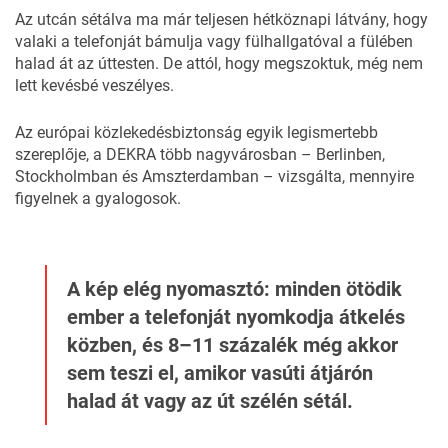
Az utcán sétálva ma már teljesen hétköznapi látvány, hogy
valaki a telefonját bámulja vagy fülhallgatóval a fülében
halad át az úttesten. De attól, hogy megszoktuk, még nem
lett kevésbé veszélyes.
Az európai közlekedésbiztonság egyik legismertebb
szereplője, a
DEKRA
több nagyvárosban – Berlinben,
Stockholmban és Amszterdamban – vizsgálta, mennyire
figyelnek a gyalogosok.
A kép elég nyomasztó: minden ötödik
ember a telefonját nyomkodja átkelés
közben, és 8–11 százalék még akkor
sem teszi el, amikor vasúti átjárón
halad át vagy az út szélén sétál.