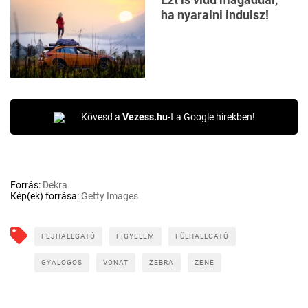
ha nyaralni indulsz!
Kövesd a
Vezess.hu
-t a Google hírekben!
Forrás:
Dekra
Kép(ek) forrása:
Getty Images
FEJHALLGATÓ
FIGYELEM
FÜLHALLGATÓ
GYALOGOS
VONAT
ZEBRA
ZENE