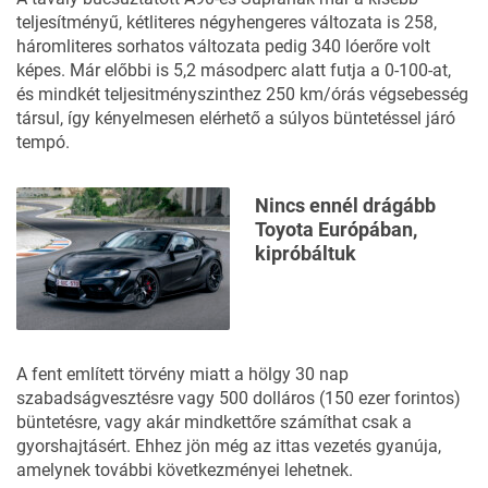
teljesítményű, kétliteres négyhengeres változata is 258,
háromliteres sorhatos változata pedig 340 lóerőre volt
képes. Már előbbi is 5,2 másodperc alatt futja a 0-100-at,
és mindkét teljesitményszinthez 250 km/órás végsebesség
társul, így kényelmesen elérhető a súlyos büntetéssel járó
tempó.
Nincs ennél drágább
Toyota Európában,
kipróbáltuk
A fent említett törvény miatt a hölgy 30 nap
szabadságvesztésre vagy 500 dolláros (150 ezer forintos)
büntetésre, vagy akár mindkettőre számíthat csak a
gyorshajtásért. Ehhez jön még az ittas vezetés gyanúja,
amelynek további következményei lehetnek.