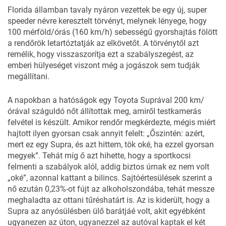
Florida államban tavaly nyáron vezettek be egy új, super
speeder névre keresztelt törvényt, melynek lényege, hogy
100 mérföld/órás (160 km/h) sebességű gyorshajtás fölött
a rendőrök letartóztatják az elkövetőt. A törvénytől azt
remélik, hogy visszaszorítja ezt a szabályszegést, az
emberi hülyeséget viszont még a jogászok sem tudják
megállítani.
A napokban a hatóságok egy
Toyota Suprával
200 km/
órával száguldó nőt állítottak meg, amiről testkamerás
felvétel is készült. Amikor rendőr megkérdezte, mégis miért
hajtott ilyen gyorsan csak annyit felelt: „Őszintén: azért,
mert ez egy Supra, és azt hittem, tök oké, ha ezzel gyorsan
megyek”. Tehát míg ő azt hihette, hogy a sportkocsi
felmenti a szabályok alól, addig biztos úrnak ez nem volt
„oké”, azonnal kattant a bilincs. Sajtóértesülések szerint a
nő ezután 0,23%-ot fújt az alkoholszondába, tehát messze
meghaladta az ottani tűréshatárt is. Az is kiderült, hogy a
Supra az anyósülésben ülő barátjáé volt, akit egyébként
ugyanezen az úton, ugyanezzel az autóval kaptak el két