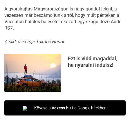
A gyorshajtás Magyarországon is nagy gondot jelent, a
vezessen már beszámoltunk arról, hogy múlt pénteken a
Váci úton halálos balesetet okozott egy száguldozó Audi
RS7.
A cikk szerzője Takács Hunor
Ezt is vidd magaddal,
ha nyaralni indulsz!
Kövesd a
Vezess.hu
-t a Google hírekben!