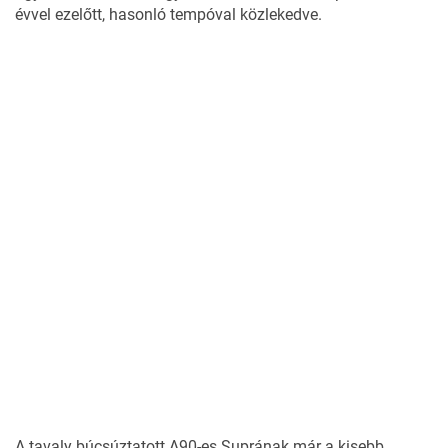
évvel ezelőtt, hasonló tempóval közlekedve.
A tavaly búcsúztatott A90-es Suprának már a kisebb