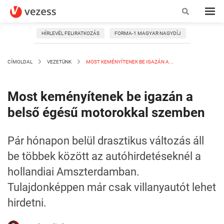
HÍRLEVÉL FELIRATKOZÁS
FORMA-1 MAGYAR NAGYDÍJ
CÍMOLDAL
VEZETÜNK
MOST KEMÉNYÍTENEK BE IGAZÁN A...
Most keményítenek be igazán a
belső égésű motorokkal szemben
Pár hónapon belül drasztikus változás áll
be többek között az autóhirdetéseknél a
hollandiai Amszterdamban.
Tulajdonképpen már csak villanyautót lehet
hirdetni.