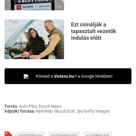
Ezt csinálják a
tapasztalt vezetők
indulás előtt
Kövesd a
Vezess.hu
-t a Google hírekben!
Forrás:
Auto Plus, Dutch News
Kép(ek) forrása:
Nyitókép: Illusztráció: Sjo/Getty Images
AMSZTERDAM
AUTÓHIRDETÉS
AUTÓREKLÁM