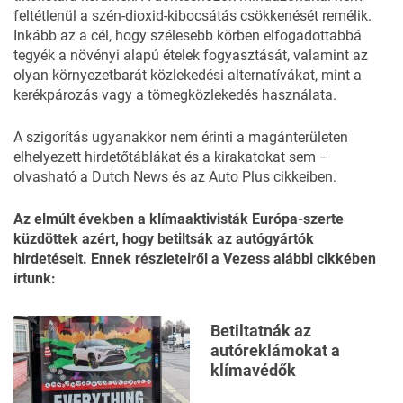
feltétlenül a szén-dioxid-kibocsátás csökkenését remélik.
Inkább az a cél, hogy szélesebb körben elfogadottabbá
tegyék a növényi alapú ételek fogyasztását, valamint az
olyan környezetbarát közlekedési alternatívákat, mint a
kerékpározás vagy a tömegközlekedés használata.
A szigorítás ugyanakkor nem érinti a magánterületen
elhelyezett hirdetőtáblákat és a kirakatokat sem –
olvasható a
Dutch News
és az
Auto Plus
cikkeiben.
Az elmúlt években a klímaaktivisták Európa-szerte
küzdöttek azért, hogy betiltsák az autógyártók
hirdetéseit. Ennek részleteiről
a Vezess alábbi cikkében
írtunk:
Betiltatnák az
autóreklámokat a
klímavédők