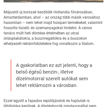
Májustól új korszak kezdődik Hollandia fővárosában,
Amszterdamban, ahol – az ország
több másik városához
hasonlóan – nem lehet majd húsipari termékeket, valamint
fosszilis tüzelő- és üzemanyagokat hirdetni. A városi
tanács múlt heti döntése értelmében az utcai
óriásplakátokra, a buszmegállókra és a buszokon
elhelyezett reklámfelületekre fog vonatkozni a tilalom.
A gyakorlatban ez azt jelenti, hogy a
belső égésű benzin-, illetve
dízelmotorral szerelt autókat sem
lehet reklámozni a városban.
Ezzel együtt a fapados repülőjáratok és hajóutak is
tiltólistára kerülnek. A döntéshozók mindazonáltal nem