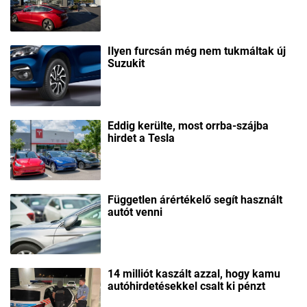
Ilyen furcsán még nem tukmáltak új
Suzukit
Eddig kerülte, most orrba-szájba
hirdet a Tesla
Független árértékelő segít használt
autót venni
14 milliót kaszált azzal, hogy kamu
autóhirdetésekkel csalt ki pénzt