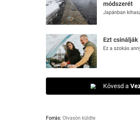
módszerét
Japánban kihaszn
Ezt csinálják
Ez a szokás ann
Kövesd a
Vez
Forrás:
Olvasón küldte