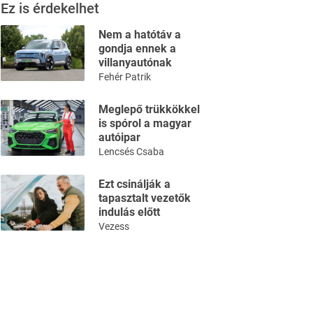
Ez is érdekelhet
Nem a hatótáv a
gondja ennek a
villanyautónak
Fehér Patrik
Meglepő trükkökkel
is spórol a magyar
autóipar
Lencsés Csaba
Ezt csinálják a
tapasztalt vezetők
indulás előtt
Vezess