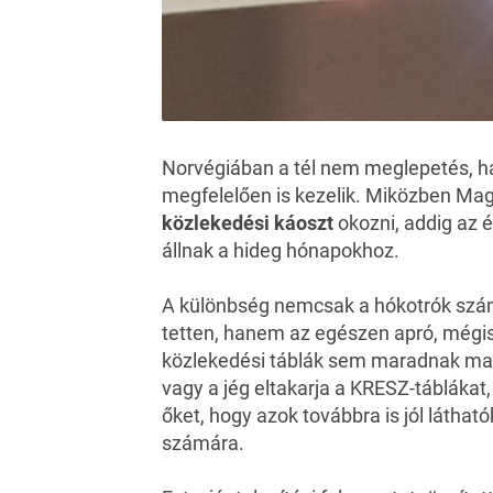
Norvégiában a tél nem meglepetés, 
megfelelően is kezelik. Miközben Ma
közlekedési káoszt
okozni, addig az 
állnak a hideg hónapokhoz.
A különbség nemcsak a hókotrók szám
tetten, hanem az egészen apró, mégi
közlekedési táblák sem maradnak mag
vagy a jég eltakarja a KRESZ-táblákat,
őket, hogy azok továbbra is jól látha
számára.