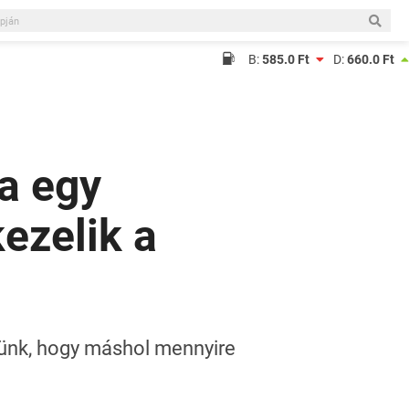
B:
585.0 Ft
D:
660.0 Ft
a egy
ezelik a
dünk, hogy máshol mennyire