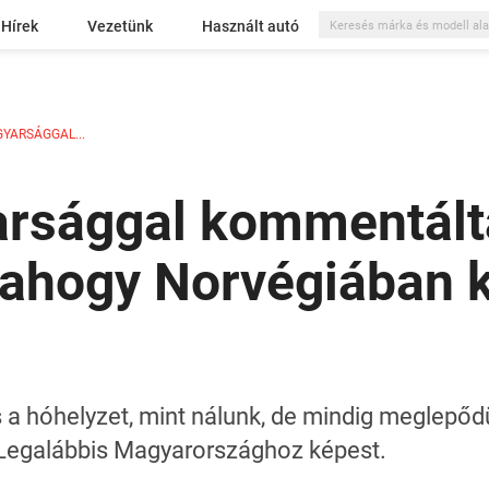
Hírek
Vezetünk
Használt autó
YARSÁGGAL...
arsággal kommentált
 ahogy Norvégiában k
s a hóhelyzet, mint nálunk, de mindig meglepő
. Legalábbis Magyarországhoz képest.