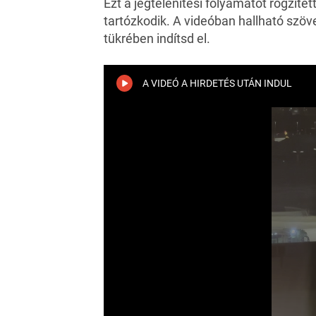
Ezt a jégtelenítési folyamatot rögzíte
tartózkodik. A videóban hallható szö
tükrében indítsd el.
A VIDEÓ A HIRDETÉS UTÁN INDUL