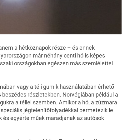
hanem a hétköznapok része – és ennek
gyarországon már néhány centi hó is képes
északi országokban egészen más szemlélettel
ában vagy a téli gumik használatában érhető
s beszédes részletekben. Norvégiában például a
ukra a téllel szemben. Amikor a hó, a zúzmara
 speciális jégtelenítőfolyadékkal permetezik le
tók és egyértelműek maradjanak az autósok