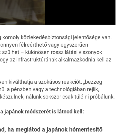
ig komoly közlekedésbiztonsági jelentősége van.
a könnyen félreérthető vagy egyszerűen
t szülhet – különösen rossz látási viszonyok
hogy az infrastruktúrának alkalmazkodnia kell az
 kiválthatja a szokásos reakciót: „bezzeg
ül a pénzben vagy a technológiában rejlik,
készülnek, nálunk sokszor csak túlélni próbálunk.
 a
japánok módszerét
is látnod kell:
lad, ha meglátod a japánok hómentesítő