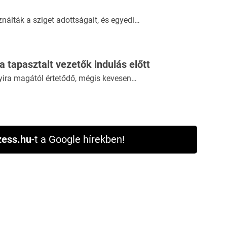
álták a sziget adottságait, és egyedi…
 a tapasztalt vezetők indulás előtt
yira magától értetődő, mégis kevesen…
ess.hu
-t a Google hírekben!