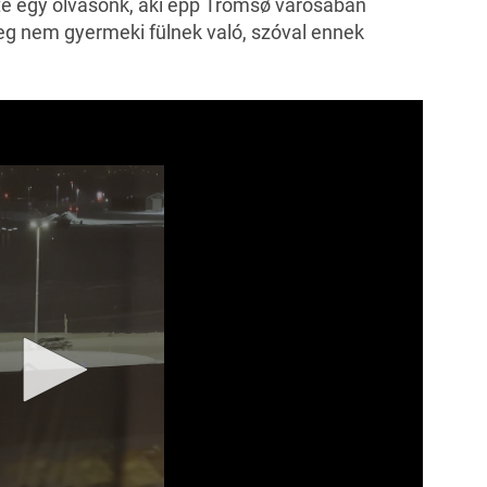
tte egy olvasónk, aki épp
Tromsø
városában
veg nem gyermeki fülnek való, szóval ennek