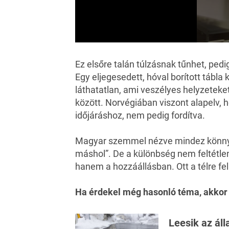
0
seconds
of
Ez elsőre talán túlzásnak tűnhet, ped
34
Egy eljegesedett, hóval borított tábl
seconds
Volume
0%
láthatatlan, ami veszélyes helyzeteke
között. Norvégiában viszont alapelv, 
időjáráshoz, nem pedig fordítva.
Magyar szemmel nézve mindez könnyen
máshol”. De a különbség nem feltétlen
hanem a hozzáállásban. Ott a télre fel
Ha érdekel még hasonló téma, akkor
Leesik az ál