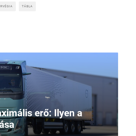
RVÉGIA
TÁBLA
ximális erő: Ilyen a
iása