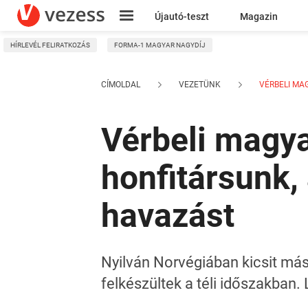
Újautó-teszt
Magazin
HÍRLEVÉL FELIRATKOZÁS
FORMA-1 MAGYAR NAGYDÍJ
Kresz
CÍMOLDAL
VEZETÜNK
VÉRBELI MAG
Vérbeli magy
honfitársunk,
havazást
Nyilván Norvégiában kicsit má
felkészültek a téli időszakban