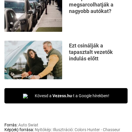
megsarcolhatják a
nagyobb autókat?
Ezt csinálják a
tapasztalt vezetők
indulás előtt
Kövesd a
Vezess.hu
-t a Google hírekben!
Forrás:
Auto Swiat
Kép(ek) forrása:
Nyitókép: Illusztráció: Colors Hunter - Chasseur