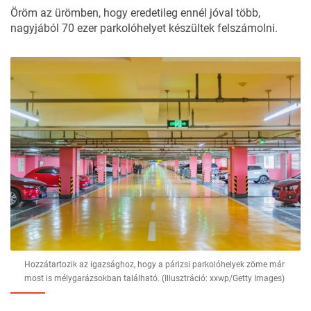
Öröm az ürömben, hogy eredetileg ennél jóval több,
nagyjából 70 ezer parkolóhelyet készültek felszámolni.
Hozzátartozik az igazsághoz, hogy a párizsi parkolóhelyek zöme már
most is mélygarázsokban található. (Illusztráció: xxwp/Getty Images)