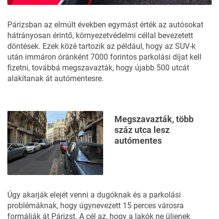
Párizsban az elmúlt években egymást érték az autósokat
hátrányosan érintő, környezetvédelmi céllal bevezetett
döntések. Ezek közé tartozik az például, hogy az SUV-k
után immáron
óránként 7000 forintos parkolási díjat
kell
fizetni, továbbá megszavazták, hogy újabb 500 utcát
alakítanak át
autómentesre
.
Megszavazták, több
száz utca lesz
autómentes
Úgy akarják elejét venni a dugóknak és a parkolási
problémáknak, hogy úgynevezett 15 perces városra
formálják át Párizst. A cél az, hogy a lakók ne üljenek