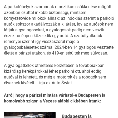
A parkolóhelyek számának drasztikus csökkenése mögött
azonban ezúttal inkább biztonsági, mintsem
környezetvédelmi okok állnak: az indoklás szerint a parkoló
autók sokszor akadályozzák a kilátást, így az autósok nem
látják a gyalogosokat, a gyalogosok pedig nem veszik
észre, ha éppen közeledik egy autó. A szabályalkotók
reményei szerint így visszaszorul majd a
gyalogosbalesetek száma: 2024-ben 14 gyalogos vesztette
életét a párizsi utakon, és 419-en sérültek meg súlyosan.
A gyalogátkelők ötméteres körzetében a továbbiakban
kizárólag kerékpárokkal lehet parkolni ott, ahol eddig
autóval is lehetett, és még a motorok és a robogók sem
élveznek kivételt – írja az
Auto
Świat
.
Arról, hogy a párizsi mintára várható-e Budapesten is
komolyabb szigor,
a Vezess alábbi cikkében
írtunk:
Budapesten is