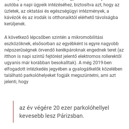
autóba a napi ügyeik intézéséhez, biztosítva azt, hogy az
üzletek, az oktatási és egészségügyi intézmények, a
kávézók és az irodák is otthonaiktól elérhető távolságba
kerüljenek.
A következő lépcsőben szintén a mikromobilitási
eszközöknek, elsősorban az egyébként is egyre nagyobb
népszerűségnek örvendő
kerékpároknak
engednek teret (az
itthon is napi szintű fejtörést jelentő elektromos rollerektől
ugyanis már korábban
besokalltak
). A még 2019-ben
elfogadott intézkedés jegyében a gyalogátkelők közelében
található parkolóhelyeket fogják megszüntetni, ami azt
jelenti, hogy
az év végére 20 ezer parkolóhellyel
kevesebb lesz Párizsban.