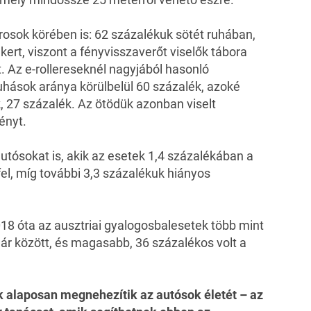
osok körében is: 62 százalékuk sötét ruhában,
ekert, viszont a fényvisszaverőt viselők tábora
. Az e-rollereseknél nagyjából hasonló
uhások aránya körülbelül 60 százalék, azoké
k, 27 százalék. Az ötödük azonban viselt
ényt.
tósokat is, akik az esetek 1,4 százalékában a
el, míg további 3,3 százalékuk hiányos
18 óta az ausztriai gyalogosbalesetek több mint
r között, és magasabb, 36 százalékos volt a
ok alaposan megnehezítik az autósok életét –
az