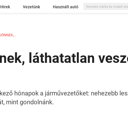
Hírek
Vezetünk
Használt autó
JÖNNEK,...
nek, láthatatlan vesz
vetkező hónapok a járművezetőket: nehezebb le
át, mint gondolnánk.