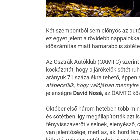
Két szempontból sem előnyös az autó
ez egyet jelent a rövidebb nappalokkal
időszámítás miatt hamarabb is sötéte
Az Osztrák Autóklub (ÖAMTC) szerint 
kockázatát, hogy a járókelők sötét ruh
arányuk 71 százalékra tehető, éppen 
alábecsülik, hogy valójában mennyire 
jelenségre
David Nosé,
az ÖAMTC köz
Október első három hetében több mint
és sötétben, így megállapították azt 
fényvisszaverőt viselnek, elenyésző, 
van jelentősége, mert az, aki hord fé
látható, míg egy sötét ruhát viselő s