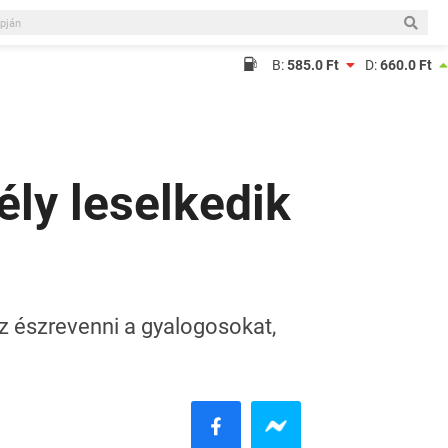
B:
585.0 Ft
D:
660.0 Ft
ély leselkedik
sz észrevenni a gyalogosokat,