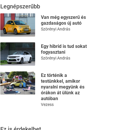
Legnépszerűbb
Van még egyszerű és
gazdaságos új autó
Szörényi András
Egy hibrid is tud sokat
fogyasztani
Szörényi András
Ez történik a
testünkkel, amikor
nyaralni megyünk és
órákon át ülünk az
autóban
Vezess
Ez is érdekelhet