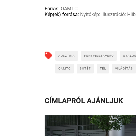
Forrás:
ÖAMTC
Kép(ek) forrása:
Nyitókép: Illusztráció: Hl
AUSZTRIA
FÉNYVISSZAVERŐ
GYALO
ÖAMTC
SÖTÉT
TÉL
VILÁGÍTÁS
CÍMLAPRÓL AJÁNLJUK