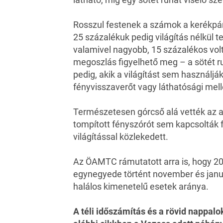
Rosszul festenek a számok a kerékpár
25 százalékuk pedig világítás nélkül t
valamivel nagyobb, 15 százalékos volt
megoszlás figyelhető meg – a sötét r
pedig, akik a világítást sem használjá
fényvisszaverőt vagy láthatósági mell
Természetesen górcső alá vették az au
tompított fényszórót sem kapcsolták f
világítással közlekedett.
Az ÖAMTC rámutatott arra is, hogy 20
egynegyede történt november és januá
halálos kimenetelű esetek aránya.
A téli időszámítás és a rövid nappal