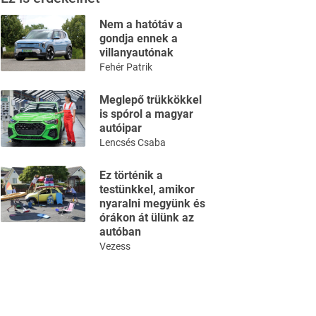
Nem a hatótáv a
gondja ennek a
villanyautónak
Fehér Patrik
Meglepő trükkökkel
is spórol a magyar
autóipar
Lencsés Csaba
Ez történik a
testünkkel, amikor
nyaralni megyünk és
órákon át ülünk az
autóban
Vezess