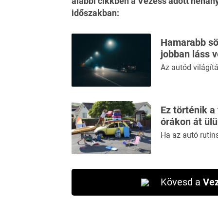
alábbi cikkben
a Vezess adott néhány
időszakban:
Hamarabb söt
jobban láss 
Az autód világí
Ez történik a
órákon át ül
Ha az autó rutin
Kövesd a
Vez