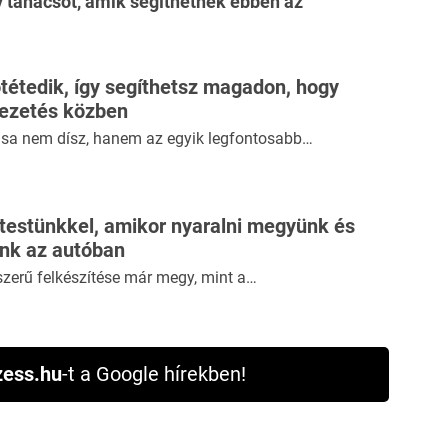
 tanácsot, amik segíthetnek ebben az
étedik, így segíthetsz magadon, hogy
vezetés közben
tása nem dísz, hanem az egyik legfontosabb…
 testünkkel, amikor nyaralni megyünk és
ünk az autóban
szerű felkészítése már megy, mint a…
ess.hu
-t a Google hírekben!