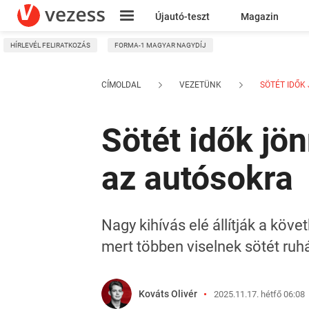
Újautó-teszt
Magazin
HÍRLEVÉL FELIRATKOZÁS
FORMA-1 MAGYAR NAGYDÍJ
Kresz
CÍMOLDAL
VEZETÜNK
SÖTÉT IDŐK 
Sötét idők jön
az autósokra
Nagy kihívás elé állítják a kö
mert többen viselnek sötét ruh
Kováts Olivér
2025.11.17. hétfő 06:08