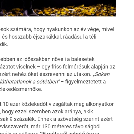
sok számára, hogy nyakunkon az év vége, mivel
 és hosszabb éjszakákkal, ráadásul a téli
dik.
ebben az időszakban növeli a balesetek
ázatot viselnek – egy friss
felmérésük
alapján az
ezért nehéz őket észrevenni az utakon.
„Sokan
láthatatlanok a sötétben”
– figyelmeztetett a
lekedésmérnöke.
 10 ezer közlekedőt vizsgáltak meg alkonyatkor
is, hogy ezzel szemben azok aránya, akik
csak 9 százalék. Ennek a szövetség szerint azért
nyvisszaverőt, már 130 méteres távolságból
zemély mindössze 25 méterről vehető észre.