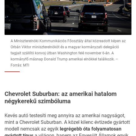
A Miniszterelnöki Kommunikációs Főosztály által közreadott képen az
Orbán Viktor miniszterelnököt és a magyar kormányzati delegáció
tagjait szállító konvoj útban Washington felé november 6-án. A
kormányfő másnap Donald Trump amerikai elnökkel találkozik. –
Forrás: MTI
Chevrolet Suburban: az amerikai hatalom
négykerekű szimbóluma
Kevés autó testesíti meg annyira az amerikai nagyságot,
mint a Chevrolet Suburban. A közel kilenc évtizede gyártott
modell nemcsak az egyik
legrégebb óta folyamatosan
gyártott típus
a világon, hanem az Egyesült Államok egyik