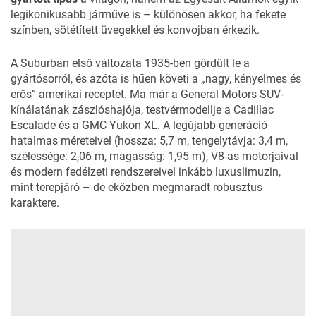
legikonikusabb járműve is – különösen akkor, ha fekete
színben, sötétített üvegekkel és konvojban érkezik.
A Suburban első változata 1935-ben gördült le a
gyártósorról, és azóta is hűen követi a „nagy, kényelmes és
erős” amerikai receptet. Ma már a
General Motors
SUV-
kínálatának zászlóshajója, testvérmodellje a Cadillac
Escalade és a GMC Yukon XL. A legújabb generáció
hatalmas méreteivel (hossza: 5,7 m, tengelytávja: 3,4 m,
szélessége: 2,06 m, magasság: 1,95 m), V8-as motorjaival
és modern fedélzeti rendszereivel inkább luxuslimuzin,
mint terepjáró – de eközben megmaradt robusztus
karaktere.