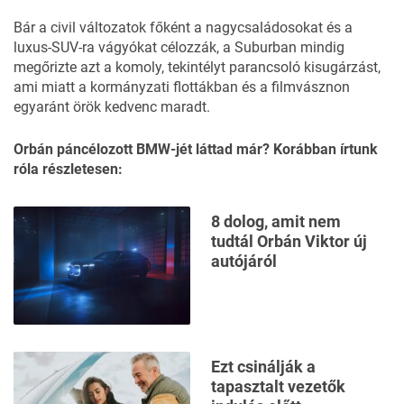
Bár a civil változatok főként a nagycsaládosokat és a
luxus-SUV-ra vágyókat célozzák, a Suburban mindig
megőrizte azt a komoly, tekintélyt parancsoló kisugárzást,
ami miatt a kormányzati flottákban és a filmvásznon
egyaránt örök kedvenc maradt.
Orbán
páncélozott BMW-jét
láttad már? Korábban írtunk
róla részletesen:
8 dolog, amit nem
tudtál Orbán Viktor új
autójáról
Ezt csinálják a
tapasztalt vezetők