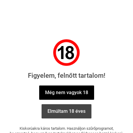
2025.11.05.
A münsteri rendőrség jelentése szerint egy szemtanú figyelt
fel a szokatlan tevékenységre hétfőn délelőtt, 10:30 körül. A
pár Fordja a beszámoló szerint kiszámíthatatlanul
szlalomozott az úttesten. A rendőrség szerint a helyzet
többször is azzal fenyegetett, hogy az autó elhagyja az
Figyelem, felnőtt tartalom!
útpályát. Egy ponton a jármű annyira jobbra sodródott,
hogy egy teherautónak a leállósávra kellett lehúzódnia.
Még nem vagyok 18
Nem finomkodtak
Elmúltam 18 éves
Az autó viselkedését figyelő egyik szemtanú úgy döntött, a
dolog végére jár. „A pár autója mellé hajtott és átnézett” –
Kiskorúakra káros tartalom. Használjon szűrőprogramot,