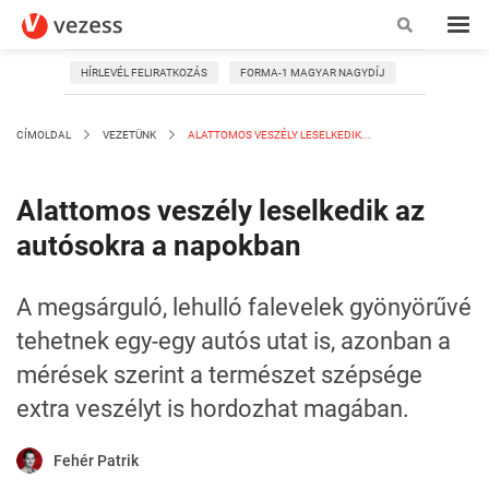
HÍRLEVÉL FELIRATKOZÁS
FORMA-1 MAGYAR NAGYDÍJ
CÍMOLDAL
VEZETÜNK
ALATTOMOS VESZÉLY LESELKEDIK...
Alattomos veszély leselkedik az
autósokra a napokban
A megsárguló, lehulló falevelek gyönyörűvé
tehetnek egy-egy autós utat is, azonban a
mérések szerint a természet szépsége
extra veszélyt is hordozhat magában.
Fehér Patrik