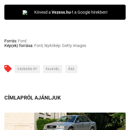
Kövesd a
Vezess.hu
-t a Google hírekben!
Forrás:
Ford
Kép(ek) forrása:
Ford, Nyitókép: Getty Images
CSÚSZÓS ÚT
FALEVÉL
ŐSZ
CÍMLAPRÓL AJÁNLJUK