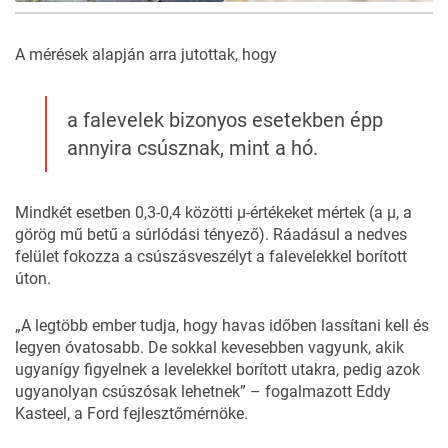
3
FOTÓ
A mérések alapján arra jutottak, hogy
a falevelek bizonyos esetekben épp
annyira csúsznak, mint a hó.
Mindkét esetben 0,3-0,4 közötti µ-értékeket mértek (a µ, a
görög mű betű a súrlódási tényező). Ráadásul a nedves
felület fokozza a csúszásveszélyt a falevelekkel borított
úton.
„A legtöbb ember tudja, hogy havas időben lassítani kell és
legyen óvatosabb. De sokkal kevesebben vagyunk, akik
ugyanígy figyelnek a levelekkel borított utakra, pedig azok
ugyanolyan csúszósak lehetnek” –
fogalmazott
Eddy
Kasteel, a Ford fejlesztőmérnöke.