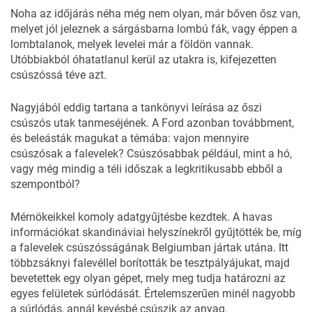
Noha az időjárás néha még nem olyan, már bőven ősz van,
melyet jól jeleznek a sárgásbarna lombú fák, vagy éppen a
lombtalanok, melyek levelei már a földön vannak.
Utóbbiakból óhatatlanul kerül az utakra is, kifejezetten
csúszóssá téve azt.
Nagyjából eddig tartana a tankönyvi leírása az őszi
csúszós utak tanmeséjének. A Ford azonban továbbment,
és beleásták magukat a témába: vajon mennyire
csúszósak a
falevelek
? Csúszósabbak például, mint a hó,
vagy még mindig a téli időszak a legkritikusabb ebből a
szempontból?
Mérnökeikkel komoly adatgyűjtésbe kezdtek. A havas
információkat skandináviai helyszínekről gyűjtötték be, míg
a falevelek csúszósságának Belgiumban jártak utána. Itt
többzsáknyi falevéllel borították be tesztpályájukat, majd
bevetettek egy olyan gépet, mely meg tudja határozni az
egyes felületek súrlódását. Értelemszerűen minél nagyobb
a súrlódás, annál kevésbé csúszik az anyag.