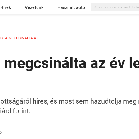
Hírek
Vezetünk
Használt autó
STA MEGCSINÁLTA AZ...
a megcsinálta az év
ottságáról híres, és most sem hazudtolja meg 
árd forint.
6