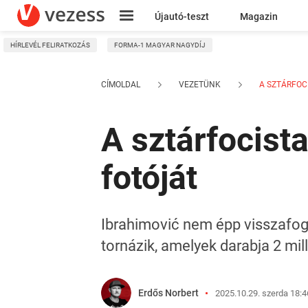
Újautó-teszt
Magazin
HÍRLEVÉL FELIRATKOZÁS
FORMA-1 MAGYAR NAGYDÍJ
Kresz
CÍMOLDAL
VEZETÜNK
A SZTÁRFOCI
A sztárfocist
fotóját
Ibrahimović nem épp visszafog
tornázik, amelyek darabja 2 milli
Erdős Norbert
2025.10.29. szerda 18:4