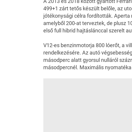
A 2013 és 2018 között gyártott Ferrar
499+1 zárt tetős készült belőle, az ut
jótékonysági célra fordították. Aperta
amelyből 200-at terveztek, de plusz 10
első full hibrid hajtáslánccal szerelt au
V12-es benzinmotorja 800 lóerőt, a vi
rendelkezésére. Az autó végsebesség
másodperc alatt gyorsul nulláról százra
másodpercnél. Maximális nyomatéka