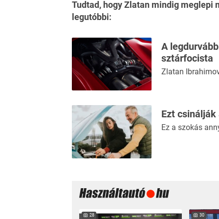
Tudtad, hogy Zlatan mindig meglepi 
legutóbbi
:
A legdurvább 
sztárfocista
Zlatan Ibrahimov
Ezt csinálják
Ez a szokás ann
28
30