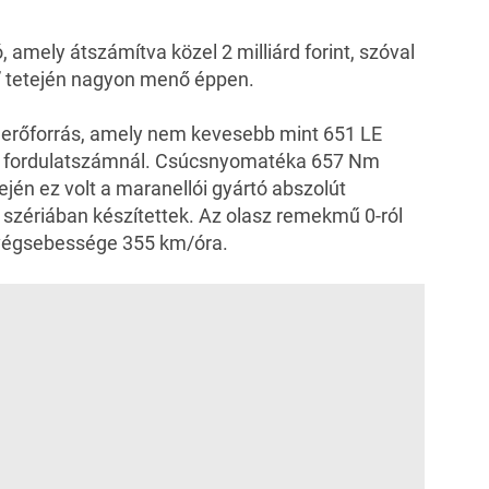
, amely átszámítva közel 2 milliárd forint, szóval
c” tetején nagyon menő éppen.
es erőforrás, amely nem kevesebb mint 651 LE
as fordulatszámnál. Csúcsnyomatéka 657 Nm
ején ez volt a maranellói gyártó abszolút
szériában készítettek. Az olasz remekmű 0-ról
 végsebessége 355 km/óra.