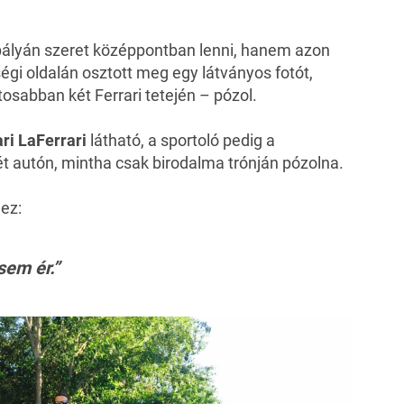
pályán szeret középpontban lenni, hanem azon
ségi oldalán osztott meg egy látványos fotót,
tosabban két Ferrari tetején – pózol.
ri LaFerrari
látható, a sportoló pedig a
t autón, mintha csak birodalma trónján pózolna.
hez:
sem ér.”