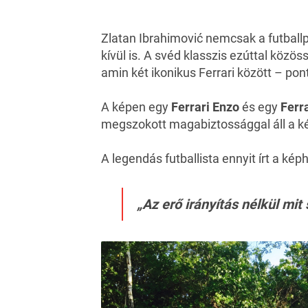
Zlatan Ibrahimović nemcsak a futball
kívül is. A svéd klasszis ezúttal közös
amin két ikonikus Ferrari között – pon
A képen egy
Ferrari Enzo
és egy
Ferra
megszokott magabiztossággal áll a ké
A legendás futballista ennyit írt a kép
„Az erő irányítás nélkül mit 