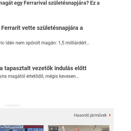
magát egy Ferrarival születésnapjára?
Ez a
Ferrarit vette születésnapjára a
ic idén nem spórolt magán: 1,5 milliárdért…
 a tapasztalt vezetők indulás előtt
yira magától értetődő, mégis kevesen…
HIRDETÉS
Hasonló járművek
12