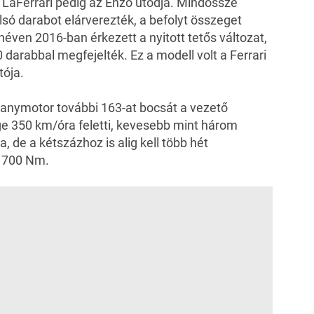
i LaFerrari pedig az Enzo utódja. Mindössze
olsó darabot elárverezték, a befolyt összeget
 néven 2016-ban érkezett a nyitott tetős változat,
 darabbal megfejelték. Ez a modell volt a Ferrari
tója.
llanymotor további 163-at bocsát a vezető
e 350 km/óra feletti, kevesebb mint három
, de a kétszázhoz is alig kell több hét
 700 Nm.