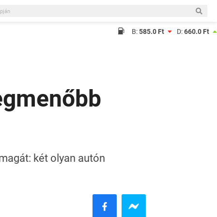
B:
585.0 Ft
D:
660.0 Ft
 legmenőbb
magát: két olyan autón