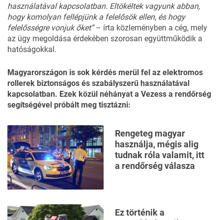
használatával kapcsolatban. Eltökéltek vagyunk abban,
hogy komolyan fellépjünk a felelősök ellen, és hogy
felelősségre vonjuk őket”
– írta közleményben a cég, mely
az ügy megoldása érdekében szorosan együttműködik a
hatóságokkal.
Magyarországon is sok kérdés merül fel az elektromos
rollerek biztonságos és szabályszerű használatával
kapcsolatban.
Ezek közül néhányat a Vezess a rendőrség
segítségével próbált meg tisztázni
:
Rengeteg magyar
használja, mégis alig
tudnak róla valamit, itt
a rendőrség válasza
Ez történik a