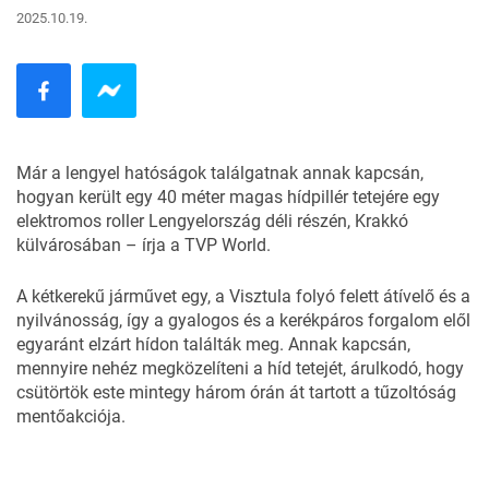
2025.10.19.
Már a lengyel hatóságok találgatnak annak kapcsán,
hogyan került egy 40 méter magas hídpillér tetejére egy
elektromos roller Lengyelország déli részén, Krakkó
külvárosában – írja a
TVP World
.
A kétkerekű járművet egy, a Visztula folyó felett átívelő és a
nyilvánosság, így a gyalogos és a kerékpáros forgalom elől
egyaránt elzárt hídon találták meg. Annak kapcsán,
mennyire nehéz megközelíteni a híd tetejét, árulkodó, hogy
csütörtök este mintegy három órán át tartott a tűzoltóság
mentőakciója.