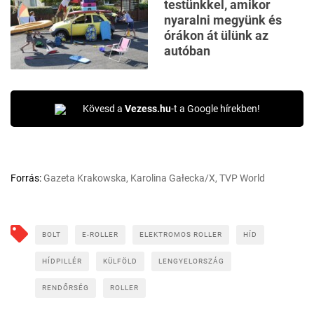
testünkkel, amikor
nyaralni megyünk és
órákon át ülünk az
autóban
Kövesd a
Vezess.hu
-t a Google hírekben!
Forrás:
Gazeta Krakowska, Karolina Gałecka/X, TVP World
BOLT
E-ROLLER
ELEKTROMOS ROLLER
HÍD
HÍDPILLÉR
KÜLFÖLD
LENGYELORSZÁG
RENDŐRSÉG
ROLLER