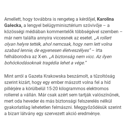
Amellett, hogy továbbra is rengeteg a kérdőjel,
Karolina
Gałecka,
a lengyel belügyminisztérium szóvivője – a
közösségi médiában kommentelők többségével szemben –
már nem találta annyira viccesnek az esetet.
„A rollert
olyan helyre tették, ahol nemcsak, hogy nem lett volna
szabad lennie, de egyenesen életveszélyes”
– írta
felháborodva az X-en.
„A biztonság nem vicc. Az ilyen
bohóckodásoknak tragédia lehet a vége.”
Mint arról a
Gazeta Krakowska
beszámolt, a tűzoltóság
szerint kizárt, hogy egy ember mászott volna fel a híd
pillérjére a körülbelül 15-20 kilogrammos elektromos
rollerrel a vállán. Már csak azért sem tartják valószínűnek,
mert oda heveder és más biztonsági felszerelés nélkül
gyakorlatilag lehetetlen felmászni. Meggyőződésük szerint
a bizarr látvány egy szervezett akció eredménye.