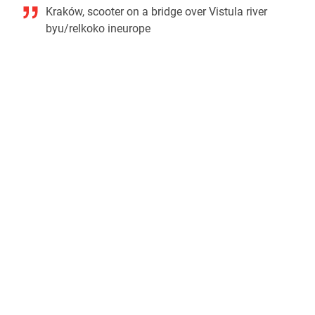
Kraków, scooter on a bridge over Vistula river
by
u/relkoko
in
europe