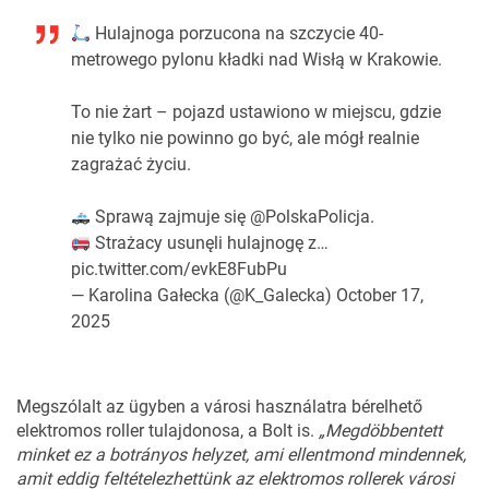
Hulajnoga porzucona na szczycie 40-
metrowego pylonu kładki nad Wisłą w Krakowie.
To nie żart – pojazd ustawiono w miejscu, gdzie
nie tylko nie powinno go być, ale mógł realnie
zagrażać życiu.
Sprawą zajmuje się
@PolskaPolicja
.
Strażacy usunęli hulajnogę z…
pic.twitter.com/evkE8FubPu
— Karolina Gałecka (@K_Galecka)
October 17,
2025
Megszólalt az ügyben a városi használatra bérelhető
elektromos roller tulajdonosa, a Bolt is.
„Megdöbbentett
minket ez a botrányos helyzet, ami ellentmond mindennek,
amit eddig feltételezhettünk az elektromos rollerek városi