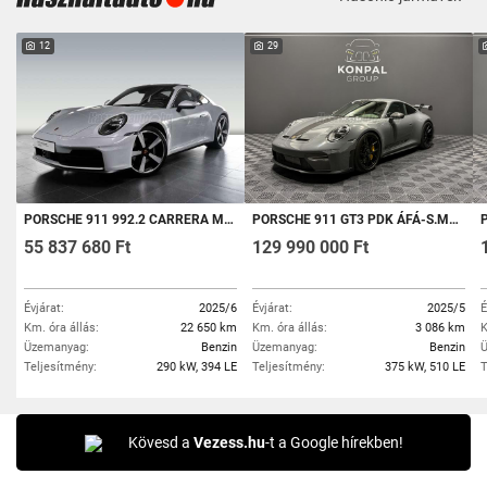
12
29
PORSCHE 911 992.2 CARRERA MATRIX/ACC/BOSE/SPORTABGAS/GLASDACH
PORSCHE 911 GT3 PDK ÁFÁ-S.MO-I GARANCIÁLIS. AZONNAL ÁTVEHETŐ! TARTÓS BÉRLETRE IS!!!!
POR
55 837 680 Ft
129 990 000 Ft
Évjárat:
2025/6
Évjárat:
2025/5
É
Km. óra állás:
22 650 km
Km. óra állás:
3 086 km
K
Üzemanyag:
Benzin
Üzemanyag:
Benzin
Ü
Teljesítmény:
290 kW, 394 LE
Teljesítmény:
375 kW, 510 LE
T
Kövesd a
Vezess.hu
-t a Google hírekben!