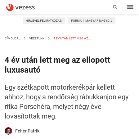
HÍRLEVÉL FELIRATKOZÁS
FORMA-1 MAGYAR NAGYDÍJ
CÍMOLDAL
VEZETÜNK
4 ÉV UTÁN LETT MEG AZ...
4 év után lett meg az ellopott
luxusautó
Egy szétkapott motorkerékpár kellett
ahhoz, hogy a rendőrség rábukkanjon egy
ritka Porschéra, melyet négy éve
lovasítottak meg.
Fehér Patrik