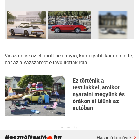
13
FOTÓ
Visszatérve az ellopott példányra, komolyabb kár nem érte,
bár az alvázszámot eltávolították róla.
Ez történik a
testünkkel, amikor
nyaralni megyünk és
órákon át ülünk az
autóban
HIRDETÉS
Hasonló járművek