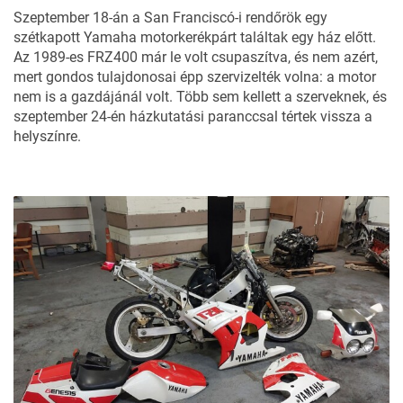
Szeptember 18-án a San Franciscó-i rendőrök egy
szétkapott Yamaha motorkerékpárt találtak egy ház előtt.
Az 1989-es FRZ400 már le volt csupaszítva, és nem azért,
mert gondos tulajdonosai épp szervizelték volna: a motor
nem is a gazdájánál volt. Több sem kellett a szerveknek, és
szeptember 24-én házkutatási paranccsal tértek vissza a
helyszínre.