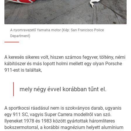
A nyomravezető Yamaha motor (Kép: San Francisco Police
Department)
A keresés sikeres volt, hiszen számos fegyver, töltény, némi
kábítószer és más lopott holmi mellett egy olyan Porsche
911-est is találtak,
mely négy évvel korábban tűnt el.
A sportkocsi ráadásul nem is szokványos darab, ugyanis
egy 911 SC, vagyis Super Carrera modellről van szó.
Ilyeneket 1978 és 1983 között gyártottak háromliteres
bokszermotorral, a korábbi magnézium helyett alumínium