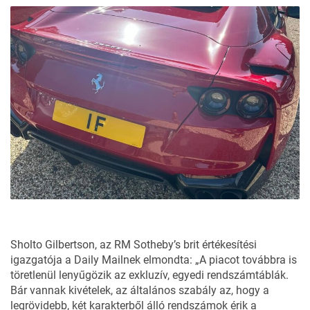
Sholto Gilbertson, az
RM Sotheby’s
brit értékesítési
igazgatója a Daily Mailnek elmondta: „A piacot továbbra is
töretlenül lenyűgözik az exkluzív, egyedi rendszámtáblák.
Bár vannak kivételek, az általános szabály az, hogy a
legrövidebb, két karakterből álló rendszámok érik a