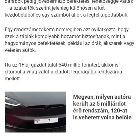
darabok pedig jövedelmező befektetési lehetőséggé váltak
– a szakértők szerint jelenleg különösen a két
kezdőbetűből és egy számból állók a legfelkapottabbak.
Egy rendszámszakértő nemrégiben azt nyilatkozta, hogy
ezek a táblák komolyabb hozamot biztosítanak, mint a
hagyományos befektetések, például az órák, ékszerek vagy
veterán autók.
Ha az 1F új gazdát talál 540 millió forintért, akkor is
eltörpül a világ valaha eladott legdrágább rendszáma
mellett.
Megvan, milyen autóra
került az 5 milliárdot
érő rendszám, 120-at
is vehetett volna belőle