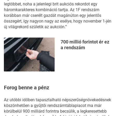
legtöbbet, noha a jelenlegi brit aukciós rekordot egy
háromkarakteres kombináció tartja. Az 1F rendszám
korábban már cserélt gazdát magánúton egy jelentős
összegért, így nagyon nagy az esélye, hogy november 1-jén
új világrekord születik az aukción.”
700 millió forintot ér ez
a rendszám
Forog benne a pénz
Az utóbbi időben tapasztalható népszerűségnövekedésnek
köszönhetően a gyűjtői rendszámtáblapiacot ma már
körülbelül 900 milliárd forintra becsülik, a legkeresettebb