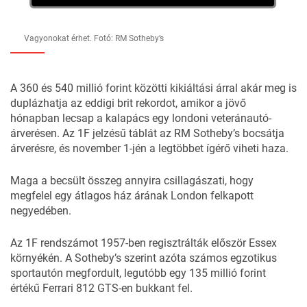
Vagyonokat érhet. Fotó: RM Sotheby’s
A 360 és 540 millió forint közötti kikiáltási árral akár meg is
duplázhatja az eddigi brit rekordot, amikor a jövő
hónapban lecsap a kalapács egy londoni veteránautó-
árverésen. Az 1F jelzésű táblát az RM Sotheby’s bocsátja
árverésre, és november 1-jén a legtöbbet ígérő viheti haza.
Maga a becsült összeg annyira csillagászati, hogy
megfelel egy átlagos ház árának London felkapott
negyedében.
Az 1F rendszámot 1957-ben regisztrálták először Essex
környékén. A Sotheby’s szerint azóta számos egzotikus
sportautón megfordult, legutóbb egy 135 millió forint
értékű Ferrari 812 GTS-en bukkant fel.