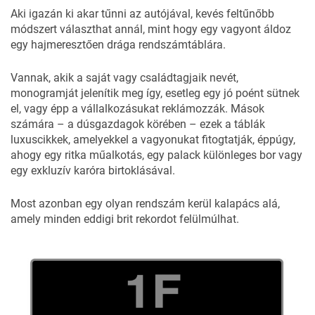
Aki igazán ki akar tűnni az autójával, kevés feltűnőbb
módszert választhat annál, mint hogy egy vagyont áldoz
egy hajmeresztően drága rendszámtáblára.
Vannak, akik a saját vagy családtagjaik nevét,
monogramját jelenítik meg így, esetleg egy jó poént sütnek
el, vagy épp a vállalkozásukat reklámozzák. Mások
számára – a dúsgazdagok körében – ezek a táblák
luxuscikkek, amelyekkel a vagyonukat fitogtatják, éppúgy,
ahogy egy ritka műalkotás, egy palack különleges bor vagy
egy exkluzív karóra birtoklásával.
Most azonban egy olyan rendszám kerül kalapács alá,
amely minden eddigi brit rekordot felülmúlhat.