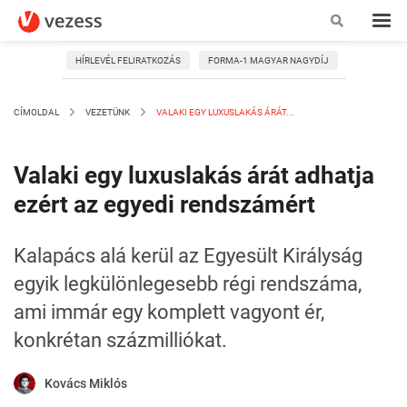
HÍRLEVÉL FELIRATKOZÁS
FORMA-1 MAGYAR NAGYDÍJ
CÍMOLDAL
VEZETÜNK
VALAKI EGY LUXUSLAKÁS ÁRÁT...
Valaki egy luxuslakás árát adhatja
ezért az egyedi rendszámért
Kalapács alá kerül az Egyesült Királyság
egyik legkülönlegesebb régi rendszáma,
ami immár egy komplett vagyont ér,
konkrétan százmilliókat.
Kovács Miklós