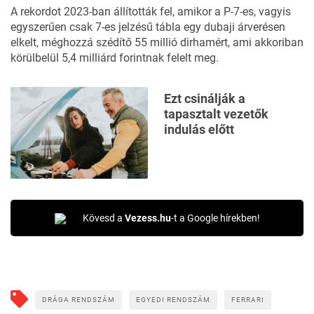
A rekordot 2023-ban állították fel, amikor a P-7-es, vagyis
egyszerűen csak 7-es jelzésű tábla egy
dubaji árverésen
elkelt
, méghozzá szédítő 55 millió dirhamért, ami akkoriban
körülbelül 5,4 milliárd forintnak felelt meg.
Ezt csinálják a
tapasztalt vezetők
indulás előtt
Kövesd a
Vezess.hu
-t a Google hírekben!
DRÁGA RENDSZÁM
EGYEDI RENDSZÁM
FERRARI