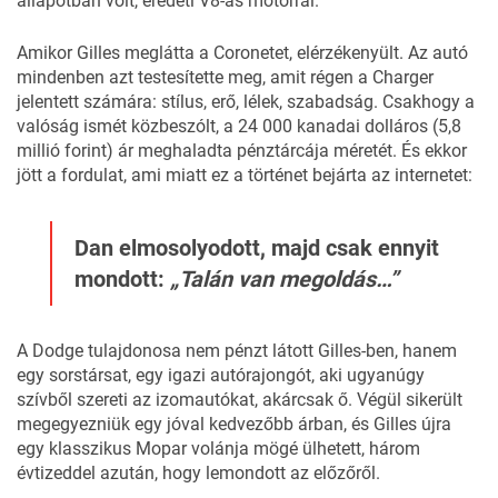
állapotban volt, eredeti V8-as motorral.
Amikor Gilles meglátta a Coronetet, elérzékenyült. Az autó
mindenben azt testesítette meg, amit régen a Charger
jelentett számára: stílus, erő, lélek, szabadság. Csakhogy a
valóság ismét közbeszólt, a 24 000 kanadai dolláros (5,8
millió forint) ár meghaladta pénztárcája méretét. És ekkor
jött a fordulat, ami miatt ez a történet bejárta az internetet:
Dan elmosolyodott, majd csak ennyit
mondott:
„Talán van megoldás…”
A Dodge tulajdonosa nem pénzt látott Gilles-ben, hanem
egy sorstársat, egy igazi autórajongót, aki ugyanúgy
szívből szereti az izomautókat, akárcsak ő. Végül sikerült
megegyezniük egy jóval kedvezőbb árban, és Gilles újra
egy klasszikus
Mopar
volánja mögé ülhetett, három
évtizeddel azután, hogy lemondott az előzőről.