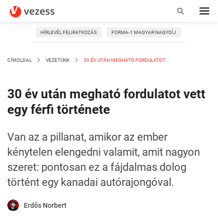
HÍRLEVÉL FELIRATKOZÁS
FORMA-1 MAGYAR NAGYDÍJ
CÍMOLDAL
VEZETÜNK
30 ÉV UTÁN MEGHATÓ FORDULATOT...
30 év után megható fordulatot vett
egy férfi története
Van az a pillanat, amikor az ember
kénytelen elengedni valamit, amit nagyon
szeret: pontosan ez a fájdalmas dolog
történt egy kanadai autórajongóval.
Erdős Norbert