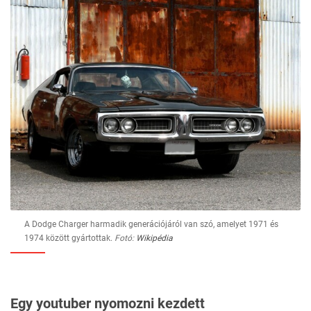
A Dodge Charger harmadik generációjáról van szó, amelyet 1971 és
1974 között gyártottak.
Fotó:
Wikipédia
Egy youtuber nyomozni kezdett