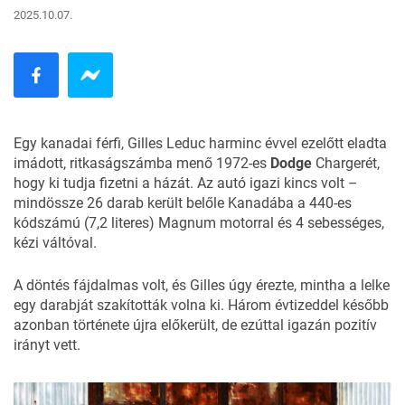
2025.10.07.
Egy kanadai férfi, Gilles Leduc harminc évvel ezelőtt eladta
imádott, ritkaságszámba menő 1972-es
Dodge
Chargerét,
hogy ki tudja fizetni a házát. Az autó igazi kincs volt –
mindössze 26 darab került belőle Kanadába a 440-es
kódszámú (7,2 literes) Magnum motorral és 4 sebességes,
kézi váltóval.
A döntés fájdalmas volt, és Gilles úgy érezte, mintha a lelke
egy darabját szakították volna ki. Három évtizeddel később
azonban története újra előkerült, de ezúttal igazán pozitív
irányt vett.