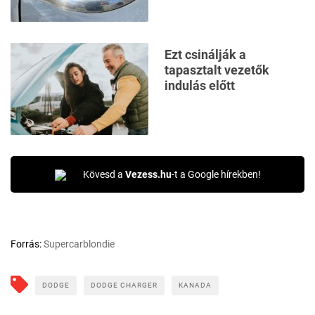
Ezt csinálják a
tapasztalt vezetők
indulás előtt
Kövesd a
Vezess.hu
-t a Google hírekben!
Forrás:
Supercarblondie
DODGE
DODGE CHARGER
KANADA