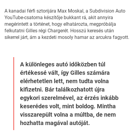
A kanadai férfi sztorijára Max Moskal, a Subdivision Auto
YouTube-csatorna készítője bukkant rá, akit annyira
megérintett a történet, hogy elhatározta, megpróbálja
felkutatni Gilles régi Chargerét. Hosszú keresés után
sikerrel járt, ám a kezdeti mosoly hamar az arcukra fagyott.
A különleges autó időközben túl
értékessé vált, így Gilles számára
elérhetetlen lett, nem tudta volna
kifizetni. Bár találkozhatott újra
egykori szerelmével, az érzés inkább
keserédes volt, mint boldog. Mintha
visszarepült volna a múltba, de nem
hozhatta magával autóját.