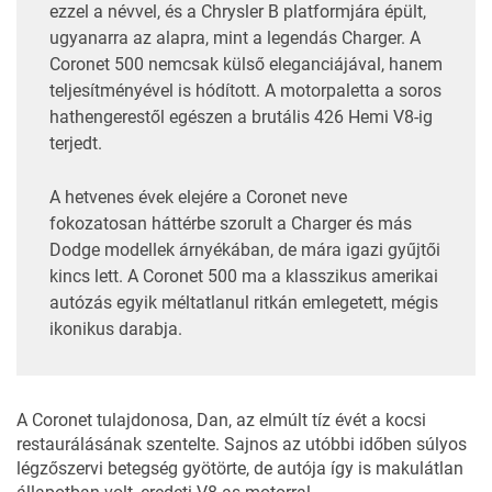
ezzel a névvel, és a Chrysler B platformjára épült,
ugyanarra az alapra, mint a legendás Charger. A
Coronet 500 nemcsak külső eleganciájával, hanem
teljesítményével is hódított. A motorpaletta a soros
hathengerestől egészen a brutális 426 Hemi V8-ig
terjedt.
A hetvenes évek elejére a Coronet neve
fokozatosan háttérbe szorult a Charger és más
Dodge modellek árnyékában, de mára igazi gyűjtői
kincs lett. A Coronet 500 ma a klasszikus amerikai
autózás egyik méltatlanul ritkán emlegetett, mégis
ikonikus darabja.
A Coronet tulajdonosa, Dan, az elmúlt tíz évét a kocsi
restaurálásának szentelte. Sajnos az utóbbi időben súlyos
légzőszervi betegség gyötörte, de autója így is makulátlan