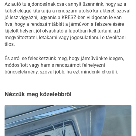
Az autó tulajdonosának csak annyit üzennénk, hogy az a
kábel eléggé kitakarja a rendszám utolsó karakterét, szóval
jó lesz vigyázni, ugyanis a
KRESZ
-ben világosan le van
írva, hogy a rendszámtáblát a járművön a felszerelésére
kijelölt helyen, jól olvasható állapotban kell tartani, azt
megváltoztatni, letakarni vagy jogosulatlanul eltávolítani
tilos.
És arról se feledkezzünk meg, hogy járművünkre idegen,
módosított vagy hamis rendszámot felhelyezni
bűncselekmény, szóval jobb, ha ezt mindenki elkerüli.
Nézzük meg közelebbről