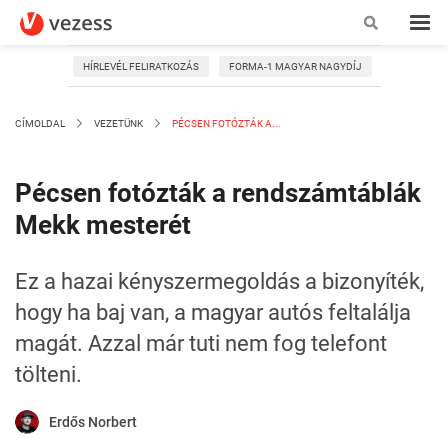
HÍRLEVÉL FELIRATKOZÁS
FORMA-1 MAGYAR NAGYDÍJ
CÍMOLDAL
VEZETÜNK
PÉCSEN FOTÓZTÁK A...
Pécsen fotózták a rendszámtáblák
Mekk mesterét
Ez a hazai kényszermegoldás a bizonyíték,
hogy ha baj van, a magyar autós feltalálja
magát. Azzal már tuti nem fog telefont
tölteni.
Erdős Norbert