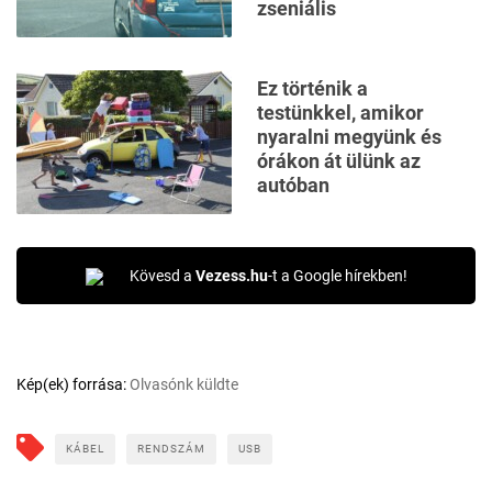
zseniális
Ez történik a
testünkkel, amikor
nyaralni megyünk és
órákon át ülünk az
autóban
Kövesd a
Vezess.hu
-t a Google hírekben!
Kép(ek) forrása:
Olvasónk küldte
KÁBEL
RENDSZÁM
USB