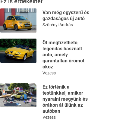
Ez is érdekelhet
Van még egyszerű és
gazdaságos új autó
Szörényi András
Öt megfizethető,
legendás használt
autó, amely
garantáltan örömöt
okoz
Vezess
Ez történik a
testünkkel, amikor
nyaralni megyünk és
órákon át ülünk az
autóban
Vezess