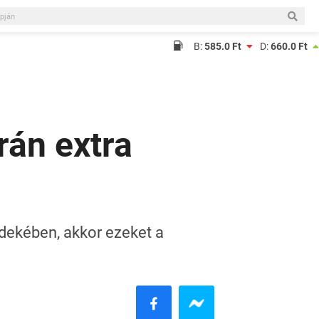
B:
585.0 Ft
D:
660.0 Ft
rán extra
dekében, akkor ezeket a