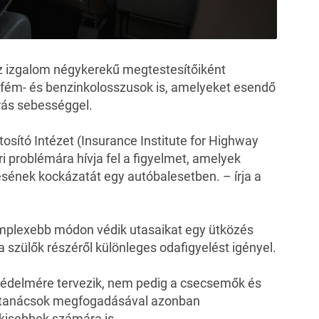
z izgalom négykerekű megtestesítőiként
 fém- és benzinkolosszusok is, amelyeket esendő
ás sebességgel.
osító Intézet (Insurance Institute for Highway
i problémára hívja fel a figyelmet, amelyek
ésének kockázatát egy autóbalesetben. – írja a
mplexebb módon védik utasaikat egy ütközés
 szülők részéről különleges odafigyelést igényel.
 védelmére tervezik, nem pedig a csecsemők és
i tanácsok megfogadásával azonban
gkisebbek számára is.