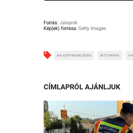
Forrás:
Jalopnik
Kép(ek) forrása:
Getty Images
BALESETMEGELŐZÉS
BIZTONSÁG
II
CÍMLAPRÓL AJÁNLJUK