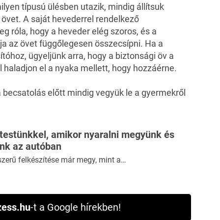
lyen típusú ülésben utazik, mindig állítsuk
 övet. A saját hevederrel rendelkező
 róla, hogy a heveder elég szoros, és a
a az övet függőlegesen összecsípni. Ha a
óhoz, ügyeljünk arra, hogy a biztonsági öv a
l haladjon el a nyaka mellett, hogy hozzáérne.
 a becsatolás előtt mindig vegyük le a gyermekről
 testünkkel, amikor nyaralni megyünk és
ünk az autóban
szerű felkészítése már megy, mint a…
ess.hu
-t a Google hírekben!