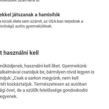
kkel játszanak a hamisítók
 kicsik élete sem számít, az USA-ban terjednek a
inőségű autós gyermekülések.
 használni kell
működjenek, használni kell őket. Gyermekünk
lkalmával csatoljuk be, bármilyen rövid legyen is
ondjuk: „Csak a sarkon megyünk, nem kell
etét kockáztatjuk. Természetesen az autóban
ági övet, de a szülők felelőssége gondoskodni
legyenek.