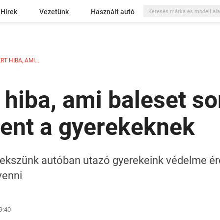
Hírek
Vezetünk
Használt autó
 HIBA, AMI...
hiba, ami baleset so
lent a gyerekeknek
rekszünk autóban utazó gyerekeink védelme ér
venni
9:40