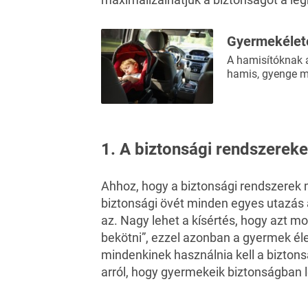
Gyermekélete
A hamisítóknak a
hamis, gyenge m
1. A biztonsági rendszereket
Ahhoz, hogy a biztonsági rendszerek 
biztonsági övét minden egyes utazás a
az. Nagy lehet a kísértés, hogy azt m
bekötni”, ezzel azonban a gyermek él
mindenkinek használnia kell a biztons
arról, hogy gyermekeik biztonságban 