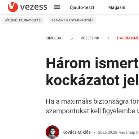
Újautó-teszt
Magazin
HÍRLEVÉL FELIRATKOZÁS
FORMA-1 MAGYAR NAGYDÍJ
Kresz
CÍMOLDAL
VEZETÜNK
HÁROM ISMERT
Három ismert 
kockázatot je
Ha a maximális biztonságra tö
szempontokat kell figyelembe 
Kovács Miklós
2025.09.28. vasárnap 0