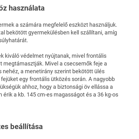
öz használata
yermek a számára megfelelő eszközt használjuk.
l bekötött gyermekülésben kell szállítani, amíg
súlyhatárát.
k kiváló védelmet nyújtanak, mivel frontális
ét megtámasztják. Mivel a csecsemők feje a
 nehéz, a menetirány szerint bekötött ülés
 fejüket egy frontális ütközés során. A nagyobb
kségük ahhoz, hogy a biztonsági öv ellássa a
em érik a kb. 145 cm-es magasságot és a 36 kg-os
es beállítása