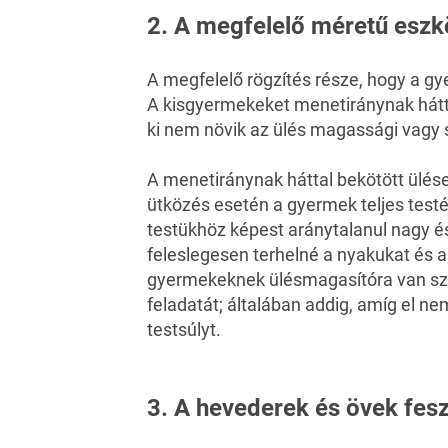
2. A megfelelő méretű eszk
A megfelelő rögzítés része, hogy a g
A kisgyermekeket menetiránynak hátta
ki nem növik az ülés magassági vagy 
A menetiránynak háttal bekötött ülése
ütközés esetén a gyermek teljes test
testükhöz képest aránytalanul nagy és
feleslegesen terhelné a nyakukat és a
gyermekeknek ülésmagasítóra van szü
feladatát; általában addig, amíg el n
testsúlyt.
3. A hevederek és övek fesz