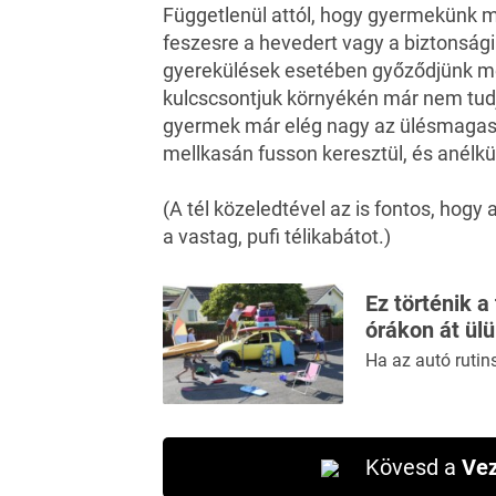
Függetlenül attól, hogy gyermekünk mi
feszesre a hevedert vagy a biztonsági
gyerekülések esetében győződjünk meg
kulcscsontjuk környékén már nem tudj
gyermek már elég nagy az ülésmagasít
mellkasán fusson keresztül, és anélkü
(A tél közeledtével az is fontos, hogy
a vastag, pufi télikabátot.)
Ez történik a
órákon át ül
Ha az autó rutin
Kövesd a
Vez