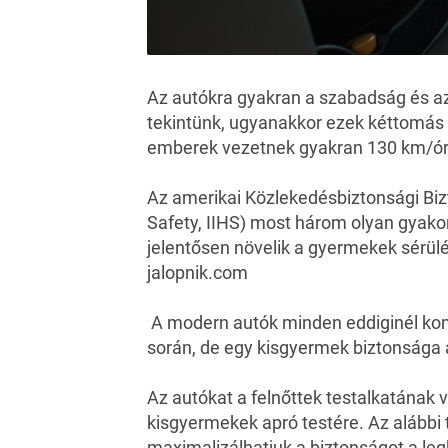
Az autókra gyakran a szabadság és a
tekintünk, ugyanakkor ezek kéttomás
emberek vezetnek gyakran 130 km/ór
Az amerikai Közlekedésbiztonsági Bizt
Safety, IIHS) most három olyan gyakor
jelentősen növelik a gyermekek sérül
jalopnik.com
A modern autók minden eddiginél ko
során, de egy kisgyermek biztonsága a
Az autókat a felnőttek testalkatának
kisgyermekek apró testére. Az alább
maximalizálhatjuk a biztonságot a le