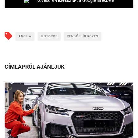
Kövesd a
Vezess.hu
-t a Google hírekben!
ANGLIA
MOTOROS
RENDŐRI ÜLDÖZÉS
CÍMLAPRÓL AJÁNLJUK