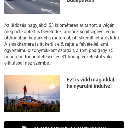
Az üldözés nagyjából 53 kilométeren át tartott, a végén
még helikoptert is bevetettek, aminek segítségével végül
otthonában kapták el a motorost, ott sikerült letartóztatni.
A sisakkamera is itt került elő, rajta a felvétellel, ami
egyértelmű bizonyítékként szolgált, a férfi pedig így 15
hónap börtönbüntetéssel és 31 hónap vezetéstől való
eltiltással néz szembe.
Ezt is vidd magaddal,
ha nyaralni indulsz!