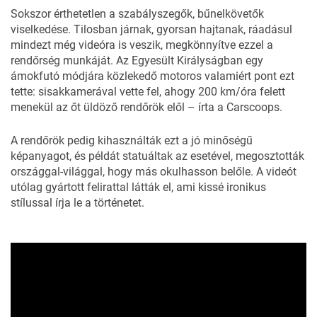
Sokszor érthetetlen a szabályszegők, bűnelkövetők
viselkedése. Tilosban járnak, gyorsan hajtanak, ráadásul
mindezt még videóra is veszik, megkönnyítve ezzel a
rendőrség munkáját. Az Egyesült Királyságban egy
ámokfutó módjára közlekedő motoros valamiért pont ezt
tette: sisakkamerával vette fel, ahogy 200 km/óra felett
menekül az őt üldöző rendőrök elől – írta a
Carscoops.
A rendőrök pedig kihasználták ezt a jó minőségű
képanyagot, és példát statuáltak az esetével, megosztották
országgal-világgal, hogy más okulhasson belőle. A videót
utólag gyártott felirattal látták el, ami kissé ironikus
stílussal írja le a történetet.