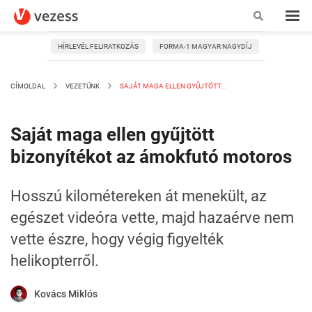
HÍRLEVÉL FELIRATKOZÁS
FORMA-1 MAGYAR NAGYDÍJ
CÍMOLDAL
VEZETÜNK
SAJÁT MAGA ELLEN GYŰJTÖTT...
Saját maga ellen gyűjtött
bizonyítékot az ámokfutó motoros
Hosszú kilométereken át menekült, az
egészet videóra vette, majd hazaérve nem
vette észre, hogy végig figyelték
helikopterről.
Kovács Miklós