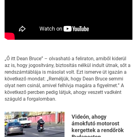
„Ő itt Dean Bruce” – olvasható a feliraton, amiből kiderül
az is, hogy jogosítvány, biztosítás nélkül indult útnak, sőt a
rendszámtáblája is másolat volt. Ezt ismerve üt igazán a
következő mondat: „Reméljük, hogy Dean Bruce semmi
olyat nem csinál, amivel felhívja magára a figyelmet.” A
következő percben pedig látjuk, ahogy veszett vadként
száguld a forgalomban.
Videón, ahogy
ámokfutó motorost
kergettek a rendőrök
Budapesten