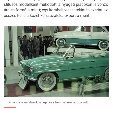
stílusos modellként működött, a nyugati piacokon is vonzó
ára és formája miatt; egy korabeli visszatekintés szerint az
összes Felicia közel 70 százaléka exportra ment.
A Felicia a kiállítások sztárja, és a helyi sztárok autója volt