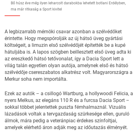
Bő húsz éve még ilyen leharcolt darabokba lehetett botlani Erdélyben,
ma már ritkaság a Sport kivitel
A legbizarrabb mérnöki csavar azonban a szélvédőket
érintette. Hogy megspórolják az új hátsó üveg gyártási
költségeit, a limuzin első szélvédőjét építették be a kupé
hátuljába is. A lapos szögben beillesztett első üveg adta ki
az ereszkedő hátsó tetővonalat, így a Dacia Sport lett a
világ talán egyetlen olyan autója, amelynek első és hátsó
szélvédője csereszabatos alkatrész volt. Magyarországra a
Merkur soha nem importálta.
Ezek az autók – a csillogó Wartburg, a hollywoodi Felicia, a
nyers Melkus, az elegáns 110 R és a furcsa Dacia Sport –
sokkal többet jelentettek puszta fémhalmaznál. Vizuális
lázadások voltak a tervgazdaság szürkesége ellen, guruló
álmok, mára pedig a veteránpiac érdekes színfoltjai,
amelyek elérhető áron adják meg az időutazás élményét.