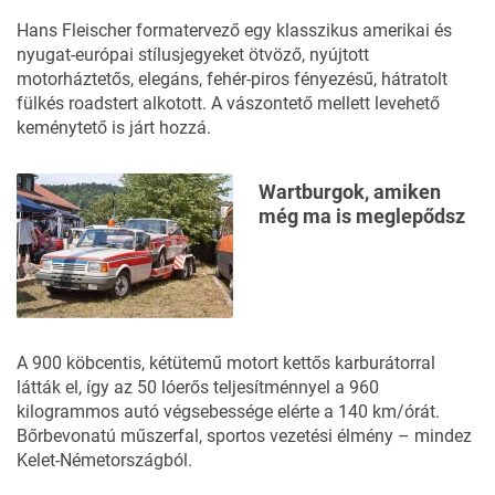
Hans Fleischer formatervező egy klasszikus amerikai és
nyugat-európai stílusjegyeket ötvöző, nyújtott
motorháztetős, elegáns, fehér-piros fényezésű, hátratolt
fülkés roadstert alkotott. A vászontető mellett levehető
keménytető is járt hozzá.
Wartburgok, amiken
még ma is meglepődsz
A 900 köbcentis, kétütemű motort kettős karburátorral
látták el, így az 50 lóerős teljesítménnyel a 960
kilogrammos autó végsebessége elérte a 140 km/órát.
Bőrbevonatú műszerfal, sportos vezetési élmény – mindez
Kelet-Németországból.