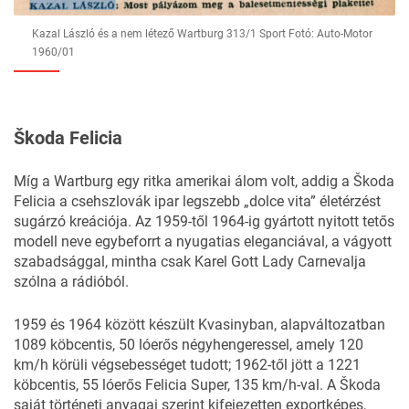
Kazal László és a nem létező Wartburg 313/1 Sport Fotó: Auto-Motor
1960/01
Škoda Felicia
Míg a Wartburg egy ritka amerikai álom volt, addig a Škoda
Felicia a csehszlovák ipar legszebb „dolce vita” életérzést
sugárzó kreációja. Az 1959-től 1964-ig gyártott nyitott tetős
modell neve egybeforrt a nyugatias eleganciával, a vágyott
szabadsággal, mintha csak Karel Gott Lady Carnevalja
szólna a rádióból.
1959 és 1964 között készült Kvasinyban, alapváltozatban
1089 köbcentis, 50 lóerős négyhengeressel, amely 120
km/h körüli végsebességet tudott; 1962-től jött a 1221
köbcentis, 55 lóerős Felicia Super, 135 km/h-val. A Škoda
saját történeti anyagai szerint kifejezetten exportképes,