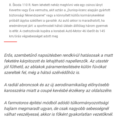
8. Škoda 110 R. Nem lehetett nehéz meghívni vele egy csinos lányt
Kevertre vagy Éva vermutra, akit aztán a „Dunlop-licenc alapján gyártott
biztonsági fékrendszerrel” vagy a könnyített küllős kormánykerékkel
próbált ágyba szédíteni a gavallér. Az autó akkor is maradhatott, ha
eredménnyel járt: a sportmodell hátsó ülésén állítólag három gyermek
is elfér. A csehszlovák kupéra a korabeli Autó-Motor 46 lóerőt és 145
km/órás végsebességet adott meg
Erős, szembetűnő napsütésben rendkívül hatásosak a matt
feketére kárpitozott és lehajtható napellenzők. Az utastér
jól fűthető, az ablakok páramentesítésére külön fúvókat
szereltek fel, még a hátsó szélvédőhöz is.
A radiál abroncsok és az új aerodinamikailag előnyösebb
karosszéria miatt a
coupé
kevésbé érzékeny az oldalszélre.
A farmotoros építési módból adódó túlkormányozottsági
hajlam megmaradt ugyan, de csak nagyobb sebességnél
válhat veszélyessé, akkor is főként gyakorlatlan vezetőknél.