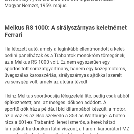
Magyar Nemzet, 1959. május
Melkus RS 1000: A sirályszárnyas keletnémet
Ferrari
Ha létezett autó, amely a leginkább ellentmondott a kelet-
berlini panelházak és a Trabantok monokróm tömegének,
az a Melkus RS 1000 volt. Ez nem egyszerűen egy
sportosított sorozatgyártmány, hanem egy középmotoros,
üvegszálas karosszériás, sirályszárnyas ajtókkal szerelt
versenygép volt, amely az utcára tévedt.
Heinz Melkus sportkocsija lélegzetelállító, pedig csak abból
építkezhetett, ami az ínséges időkben adódott. A
sporttükrök háza például biciklilámpából készült, a motor,
az alváz és az első szélvédő a 353-as Wartburgé. A hátsó
rács a 601-es Trabantról lehet ismerős, a kerek hátsó
lámpákat traktorokon látni viszont, a három karburátort MZ