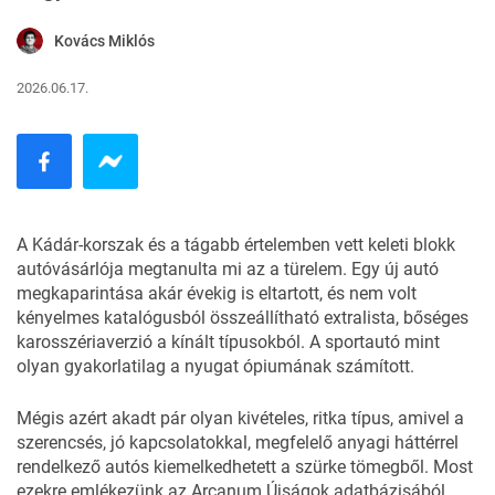
Kovács Miklós
2026.06.17.
A Kádár-korszak és a tágabb értelemben vett keleti blokk
autóvásárlója megtanulta mi az a türelem. Egy új autó
megkaparintása akár évekig is eltartott, és nem volt
kényelmes katalógusból összeállítható extralista, bőséges
karosszériaverzió a kínált típusokból. A sportautó mint
olyan gyakorlatilag a nyugat ópiumának számított.
Mégis azért akadt pár olyan kivételes, ritka típus, amivel a
szerencsés, jó kapcsolatokkal, megfelelő anyagi háttérrel
rendelkező autós kiemelkedhetett a szürke tömegből. Most
ezekre emlékezünk az
Arcanum Újságok
adatbázisából