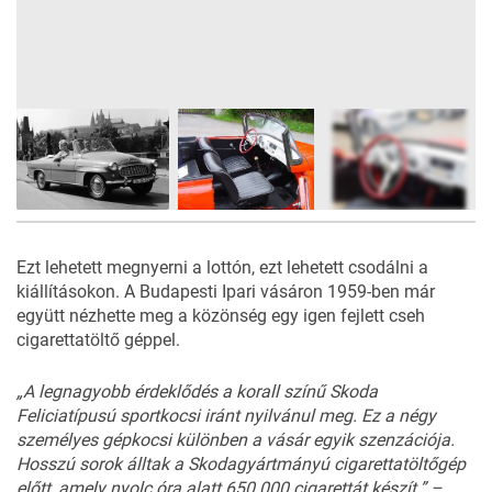
10
FOTÓ
Ezt lehetett megnyerni a lottón, ezt lehetett csodálni a
kiállításokon. A Budapesti Ipari vásáron 1959-ben már
együtt nézhette meg a közönség egy igen fejlett cseh
cigarettatöltő géppel.
„
A
legna
gyobb
érdeklődés
a
korall színű
Skoda
Felicia
típusú
sportko
csi
iránt
nyilvánul
meg.
Ez
a
négy
személyes
gépkocsi
kü
lönben
a
vásár
egyik
szenzá
ciója.
Hosszú
sorok
álltak
a
Skoda
gyártmányú
cigaretta
töltőgép
előtt,
amely
nyolc
óra
alatt
650
000
cigarettát
készít.” –