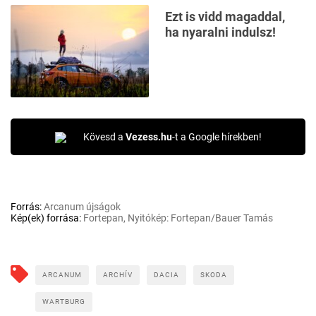
Ezt is vidd magaddal,
ha nyaralni indulsz!
Kövesd a
Vezess.hu
-t a Google hírekben!
Forrás:
Arcanum újságok
Kép(ek) forrása:
Fortepan, Nyitókép: Fortepan/Bauer Tamás
ARCANUM
ARCHÍV
DACIA
SKODA
WARTBURG