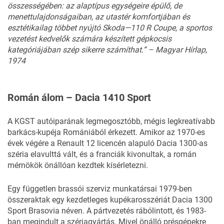
összességében: az alaptípus egységeire épülő, de
menettulajdonságaiban, az utastér komfortjában és
esztétikailag többet nyújtó
Skoda—110
R
Coupe
, a sportos
vezetést kedvelők számára készített gépkocsis
kategóriájában szép sikerre számíthat.” – Magyar Hírlap,
1974
Román álom – Dacia 1410 Sport
A KGST autóiparának legmegosztóbb, mégis legkreatívabb
barkács-kupéja Romániából érkezett. Amikor az 1970-es
évek végére a Renault 12 licencén alapuló Dacia 1300-as
széria elavulttá vált, és a franciák kivonultak, a román
mérnökök önállóan kezdtek kísérletezni.
Egy független brassói szerviz munkatársai 1979-ben
összeraktak egy kezdetleges kupékarosszériát Dacia 1300
Sport Brasovia néven. A pártvezetés rábólintott, és 1983-
ban megindult a szériagyártás. Mivel önálló présgépekre