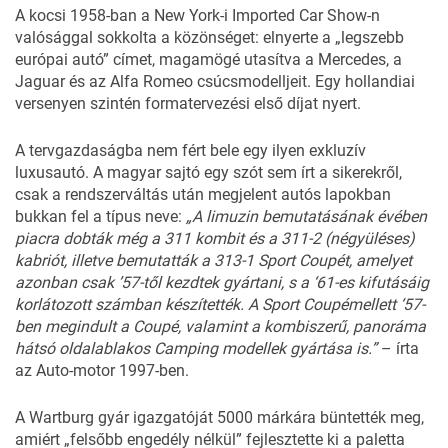
A kocsi 1958-ban a New York-i Imported Car Show-n
valósággal sokkolta a közönséget: elnyerte a „legszebb
európai autó” címet, magamögé utasítva a Mercedes, a
Jaguar és az Alfa Romeo csúcsmodelljeit. Egy hollandiai
versenyen szintén formatervezési első díjat nyert.
A tervgazdaságba nem fért bele egy ilyen exkluzív
luxusautó. A magyar sajtó egy szót sem írt a sikerekről,
csak a rendszerváltás után megjelent autós lapokban
bukkan fel a típus neve:
„
A
limuzin
be
mutatásának
évében
piacra
dobták
még
a
311
kombit
és
a
311-2
(négyüléses)
kabriót,
illetve
bemutatták
a
313
-1
Sport
Coupét,
amelyet
azonban
csak
’57-től
kezdtek
gyárta
ni,
s
a ‘
61-es
kifutásáig
korlátozott
számban
készítették.
A
Sport
Coupé
mellett ‘
57-
ben
megindult
a
Coupé
,
valamint
a
kombisze
rű,
panoráma
hátsó
ol
dalablakos
Camping
modellek
gyártása
is.”
– írta
az Auto-motor 1997-ben.
A Wartburg gyár igazgatóját 5000 márkára büntették meg,
amiért „felsőbb engedély nélkül” fejlesztette ki a paletta