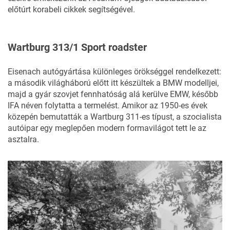
előtúrt korabeli cikkek segítségével.
Wartburg 313/1 Sport roadster
Eisenach autógyártása különleges örökséggel rendelkezett:
a második világháború előtt itt készültek a BMW modelljei,
majd a gyár szovjet fennhatóság alá kerülve EMW, később
IFA néven folytatta a termelést. Amikor az 1950-es évek
közepén bemutatták a
Wartburg 311
-es típust, a szocialista
autóipar egy meglepően modern formavilágot tett le az
asztalra.