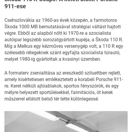
911-ese
Csehszlovákia az 1960-as évek közepén, a farmotoros
Škoda 1000 MB bemutatásával stratégiai váltást hajtott
végre. Ebből az alapból nőtt ki 1970-re a szocialista
autóipar legszebb sorozatgyártott kupéja, a Škoda 110 R.
Míg a Melkus egy kézműves versenygép volt, a 110 R egy
szélesebb rétegeknek szánt egyfajta szocialista túrautó,
melyet 1980-ig gyártottak a kvasinyi üzemben.
A formaterv zsenialitása az ereszkedő sziluettben rejlett,
amely kísértetiesen emlékeztetett a korabeli Porsche 911-
re. Keret nélküli ajtóablakok, sportos fényszórók, és egy
mélyre helyezett sportülésekkel, faimitációs, öt kerek
műszerrel ellátott belső tér tette különlegessé.