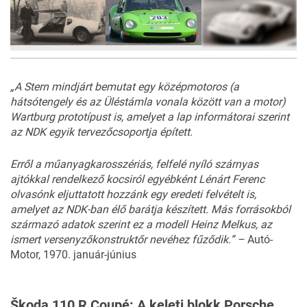
7
FOTÓ
„
A
Stern
mind
járt
bemutat
egy
középmotoros (
a
hátsó
tengely
és
az
Üléstámla
vonala
között
van
a
motor)
Wartburg
prototípust
is,
amelyet
a
lap
informátorai
szerint
az
NDK
egyik
tervezőcsoportja
épített.
Erről
a
mű
anyagkarosszériás,
felfelé
nyíló
szárnyas
ajtókkal
rendelkező
kocsiról
egyébként
Lénárt
Ferenc
olvasónk
eljuttatott
hozzánk
egy
ere
deti
felvételt
is,
amelyet
az
NDK-ban
élő
barátja
készített.
Más
forrásokból
származó
adatok
szerint
ez
a
modell
Heinz
Melkus
,
az
ismert
versenyző
konstruktőr
nevéhez
fűződik.” –
Autó-
Motor, 1970. január-június
Škoda 110 R Coupé: A keleti blokk Porsche