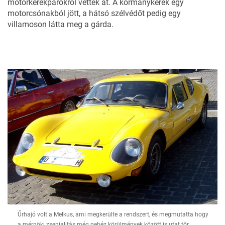
motorkerékpárokról vették át. A kormánykerék egy
motorcsónakból jött, a hátsó szélvédőt pedig egy
villamoson látta meg a gárda.
Űrhajó volt a Melkus, ami megkerülte a rendszert, és megmutatta hogy
a mérnöki zsenialitás még nehéz körülmények között is utat tör