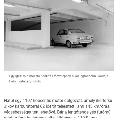
Egy igazi minimalista beállítás főszerepben a kor legmenőbb Skodája.
Fotó: Fortepan/Főfotó
Hátul egy 1107 köbcentis motor dolgozott, amely ikertorkú
Jikov karburátorral 62 lóerőt teljesített , ami 145 km/órás
végsebességet tett lehetővé. Bár a lengőtengelyes futómű
miatt a fara hajlamos volt a kitörésre, a 110 R igazi