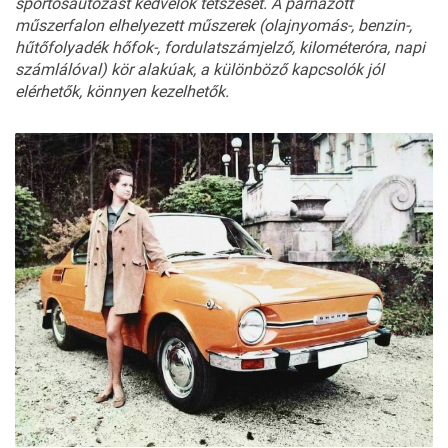
sportos
autózást
kedvelők
tetszését. A párnázott
műszerfalon elhelyezett műszerek (olajnyomás-, benzin-,
hűtőfolyadék hőfok-, fordulatszámjelző, kilométeróra, napi
számlálóval) kör alakúak, a különböző kapcsolók jól
elérhetők, könnyen kezelhetők.