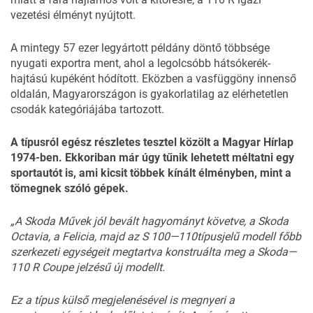
vezetési élményt nyújtott.
A mintegy 57 ezer legyártott példány döntő többsége
nyugati exportra ment, ahol a legolcsóbb hátsókerék-
hajtású kupéként hódított. Eközben a vasfüggöny innenső
oldalán, Magyarországon is gyakorlatilag az elérhetetlen
csodák kategóriájába tartozott.
A típusról egész részletes tesztel közölt a Magyar Hírlap
1974-ben. Ekkoriban már úgy tűnik lehetett méltatni egy
sportautót is, ami kicsit többek kínált élményben, mint a
tömegnek szóló gépek.
„A
Skoda
Művek
jól
bevált
hagyományt
követve,
a
Skoda
Octavia,
a
Felicia,
majd
az
S
100—
110
típusjelű
modell
főbb
szer
kezeti
egységeit
megtartva
konstruálta
meg
a
Skoda—
110
R
Coupe
jelzésű
új
modellt.
Ez
a
típus
külső
megjelenésével
is
megnyeri
a