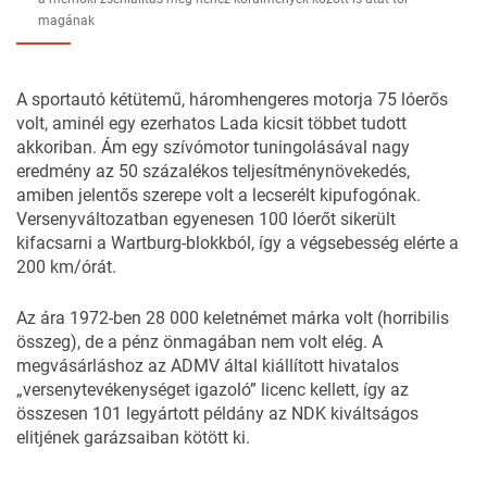
magának
A sportautó kétütemű, háromhengeres motorja 75 lóerős
volt, aminél egy ezerhatos Lada kicsit többet tudott
akkoriban. Ám egy szívómotor tuningolásával nagy
eredmény az 50 százalékos teljesítménynövekedés,
amiben jelentős szerepe volt a lecserélt kipufogónak.
Versenyváltozatban egyenesen 100 lóerőt sikerült
kifacsarni a Wartburg-blokkból, így a végsebesség elérte a
200 km/órát.
Az ára 1972-ben 28 000 keletnémet márka volt (horribilis
összeg), de a pénz önmagában nem volt elég. A
megvásárláshoz az ADMV által kiállított hivatalos
„versenytevékenységet igazoló” licenc kellett, így az
összesen 101 legyártott példány az NDK kiváltságos
elitjének garázsaiban kötött ki.