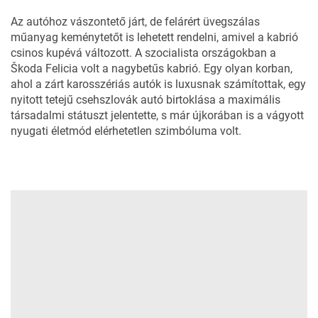
Az autóhoz vászontető járt, de felárért üvegszálas
műanyag keménytetőt is lehetett rendelni, amivel a kabrió
csinos kupévá változott. A szocialista országokban a
Škoda Felicia volt a nagybetűs kabrió. Egy olyan korban,
ahol a zárt karosszériás autók is luxusnak számítottak, egy
nyitott tetejű csehszlovák autó birtoklása a maximális
társadalmi státuszt jelentette, s már újkorában is a vágyott
nyugati életmód elérhetetlen szimbóluma volt.