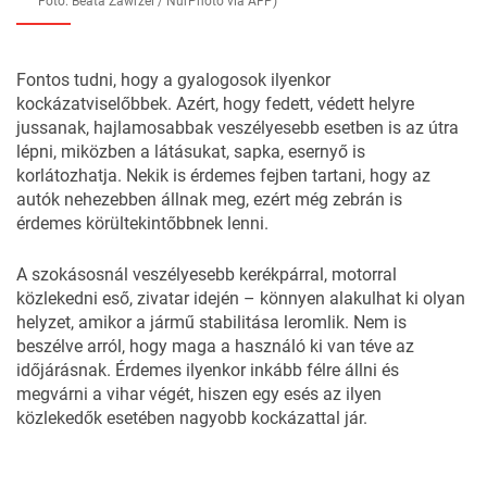
Fotó: Beata Zawrzel / NurPhoto via AFP)
Fontos tudni, hogy a gyalogosok ilyenkor
kockázatviselőbbek. Azért, hogy fedett, védett helyre
jussanak, hajlamosabbak veszélyesebb esetben is az útra
lépni, miközben a látásukat, sapka, esernyő is
korlátozhatja. Nekik is érdemes fejben tartani, hogy az
autók nehezebben állnak meg, ezért még zebrán is
érdemes körültekintőbbnek lenni.
A szokásosnál veszélyesebb kerékpárral, motorral
közlekedni eső, zivatar idején – könnyen alakulhat ki olyan
helyzet, amikor a jármű stabilitása leromlik. Nem is
beszélve arról, hogy maga a használó ki van téve az
időjárásnak. Érdemes ilyenkor inkább félre állni és
megvárni a vihar végét, hiszen egy esés az ilyen
közlekedők esetében nagyobb kockázattal jár.