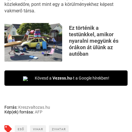
közlekedőre, pont mint egy a körülményekhez képest
vakmerő társa.
Ez történik a
testünkkel, amikor
nyaralni megyünk és
órákon át ülünk az
autóban
Kövesd a
Vezess.hu
-t a Google hírekben!
Forrás:
Kreszvaltozas.hu
Kép(ek) forrása:
AFP
ESŐ
VIHAR
ZIVATAR