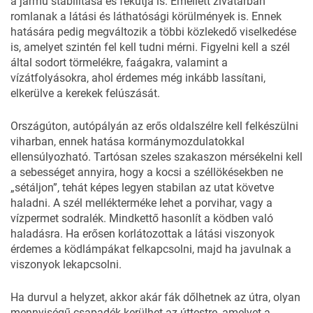
a jármű stabilitása és fékútja is. Emellett zivatarban
romlanak a látási és láthatósági körülmények is. Ennek
hatására pedig megváltozik a többi közlekedő viselkedése
is, amelyet szintén fel kell tudni mérni. Figyelni kell a szél
által sodort törmelékre, faágakra, valamint a
vízátfolyásokra, ahol érdemes még inkább lassítani,
elkerülve a kerekek felúszását.
Országúton, autópályán az erős oldalszélre kell felkészülni
viharban, ennek hatása kormánymozdulatokkal
ellensúlyozható. Tartósan szeles szakaszon mérsékelni kell
a sebességet annyira, hogy a kocsi a széllökésekben ne
„sétáljon”, tehát képes legyen stabilan az utat követve
haladni. A szél mellékterméke lehet a porvihar, vagy a
vízpermet sodralék. Mindkettő hasonlít a ködben való
haladásra. Ha erősen korlátozottak a látási viszonyok
érdemes a ködlámpákat felkapcsolni, majd ha javulnak a
viszonyok lekapcsolni.
Ha durvul a helyzet, akkor akár fák dőlhetnek az útra, olyan
mennyiségű csapadék kerülhet az úttestre, amelyet a