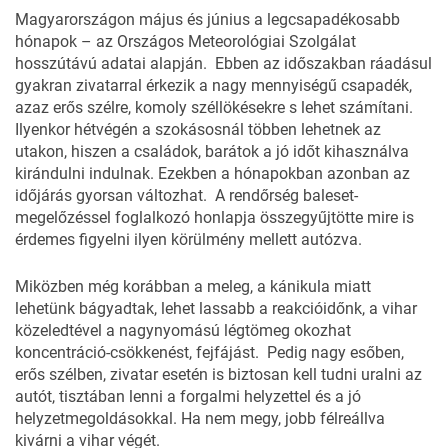
Magyarországon május és június a legcsapadékosabb
hónapok – az Országos Meteorológiai Szolgálat
hosszútávú adatai alapján. Ebben az időszakban ráadásul
gyakran zivatarral érkezik a nagy mennyiségű csapadék,
azaz erős szélre, komoly széllökésekre s lehet számítani.
Ilyenkor hétvégén a szokásosnál többen lehetnek az
utakon, hiszen a családok, barátok a jó időt kihasználva
kirándulni indulnak. Ezekben a hónapokban azonban az
időjárás gyorsan változhat. A rendőrség baleset-
megelőzéssel foglalkozó
honlapja
összegyűjtötte mire is
érdemes figyelni ilyen körülmény mellett autózva.
Miközben még korábban a meleg, a kánikula miatt
lehetünk bágyadtak, lehet lassabb a reakcióidőnk, a vihar
közeledtével a nagynyomású légtömeg okozhat
koncentráció-csökkenést, fejfájást. Pedig nagy esőben,
erős szélben, zivatar esetén is biztosan kell tudni uralni az
autót, tisztában lenni a forgalmi helyzettel és a jó
helyzetmegoldásokkal. Ha nem megy, jobb félreállva
kivárni a vihar végét.