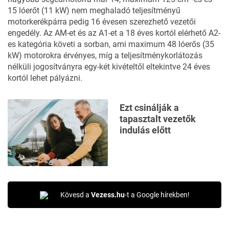
15 lóerőt (11 kW) nem meghaladó teljesítményű
motorkerékpárra pedig 16 évesen szerezhető vezetői
engedély. Az AM-et és az A1-et a 18 éves kortól elérhető A2-
es kategória követi a sorban, ami maximum 48 lóerős (35
kW) motorokra érvényes, míg a teljesítménykorlátozás
nélküli jogosítványra egy-két kivételtől eltekintve 24 éves
kortól lehet pályázni.
Ezt csinálják a
tapasztalt vezetők
indulás előtt
Kövesd a
Vezess.hu
-t a Google hírekben!