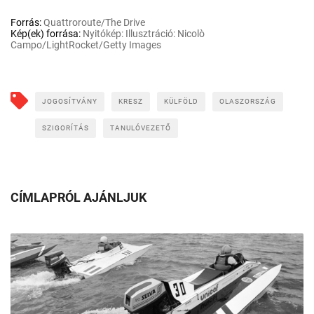
Forrás:
Quattroroute/The Drive
Kép(ek) forrása:
Nyitókép: Illusztráció: Nicolò
Campo/LightRocket/Getty Images
JOGOSÍTVÁNY
KRESZ
KÜLFÖLD
OLASZORSZÁG
SZIGORÍTÁS
TANULÓVEZETŐ
CÍMLAPRÓL AJÁNLJUK