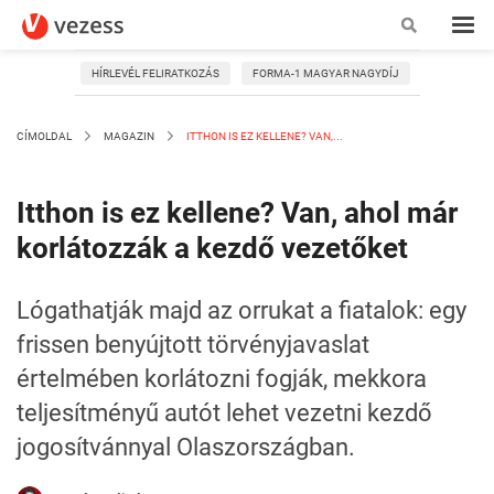
HÍRLEVÉL FELIRATKOZÁS
FORMA-1 MAGYAR NAGYDÍJ
CÍMOLDAL
MAGAZIN
ITTHON IS EZ KELLENE? VAN,...
Itthon is ez kellene? Van, ahol már
korlátozzák a kezdő vezetőket
Lógathatják majd az orrukat a fiatalok: egy
frissen benyújtott törvényjavaslat
értelmében korlátozni fogják, mekkora
teljesítményű autót lehet vezetni kezdő
jogosítvánnyal Olaszországban.