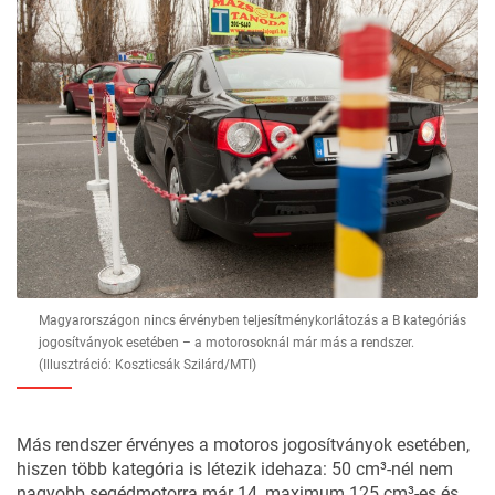
Magyarországon nincs érvényben teljesítménykorlátozás a B kategóriás
jogosítványok esetében – a motorosoknál már más a rendszer.
(Illusztráció: Koszticsák Szilárd/MTI)
Más rendszer érvényes a motoros jogosítványok esetében,
hiszen több kategória is létezik idehaza: 50 cm³-nél nem
nagyobb segédmotorra már 14, maximum 125 cm³-es és