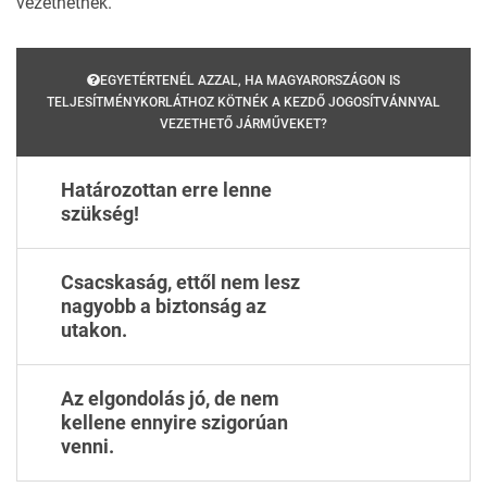
vezethetnek.
EGYETÉRTENÉL AZZAL, HA MAGYARORSZÁGON IS
TELJESÍTMÉNYKORLÁTHOZ KÖTNÉK A KEZDŐ JOGOSÍTVÁNNYAL
VEZETHETŐ JÁRMŰVEKET?
Határozottan erre lenne
szükség!
Csacskaság, ettől nem lesz
nagyobb a biztonság az
utakon.
Az elgondolás jó, de nem
kellene ennyire szigorúan
venni.