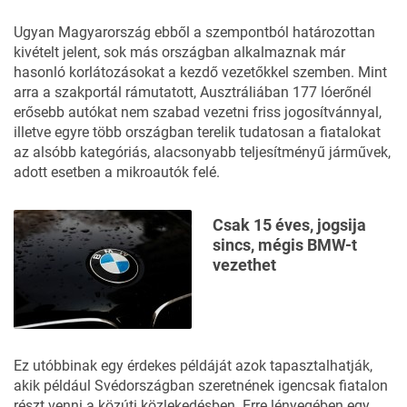
Ugyan Magyarország ebből a szempontból határozottan
kivételt jelent, sok más országban alkalmaznak már
hasonló korlátozásokat a kezdő vezetőkkel szemben. Mint
arra a szakportál rámutatott, Ausztráliában 177 lóerőnél
erősebb autókat nem szabad vezetni friss jogosítvánnyal,
illetve egyre több országban terelik tudatosan a fiatalokat
az alsóbb kategóriás, alacsonyabb teljesítményű járművek,
adott esetben a mikroautók felé.
Csak 15 éves, jogsija
sincs, mégis BMW-t
vezethet
Ez utóbbinak egy érdekes példáját
azok tapasztalhatják
,
akik például Svédországban szeretnének igencsak fiatalon
részt venni a közúti közlekedésben. Erre lényegében egy