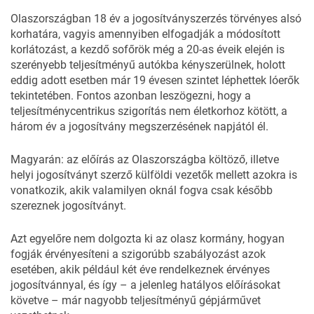
Olaszországban 18 év a jogosítványszerzés törvényes alsó
korhatára, vagyis amennyiben elfogadják a módosított
korlátozást, a kezdő sofőrök még a 20-as éveik elején is
szerényebb teljesítményű autókba kényszerülnek, holott
eddig adott esetben már 19 évesen szintet léphettek lóerők
tekintetében. Fontos azonban leszögezni, hogy a
teljesítménycentrikus szigorítás nem életkorhoz kötött, a
három év a jogosítvány megszerzésének napjától él.
Magyarán: az előírás az Olaszországba költöző, illetve
helyi jogosítványt szerző külföldi vezetők mellett azokra is
vonatkozik, akik valamilyen oknál fogva csak később
szereznek jogosítványt.
Azt egyelőre nem dolgozta ki az olasz kormány, hogyan
fogják érvényesíteni a szigorúbb szabályozást azok
esetében, akik például két éve rendelkeznek érvényes
jogosítvánnyal, és így – a jelenleg hatályos előírásokat
követve – már nagyobb teljesítményű gépjárművet