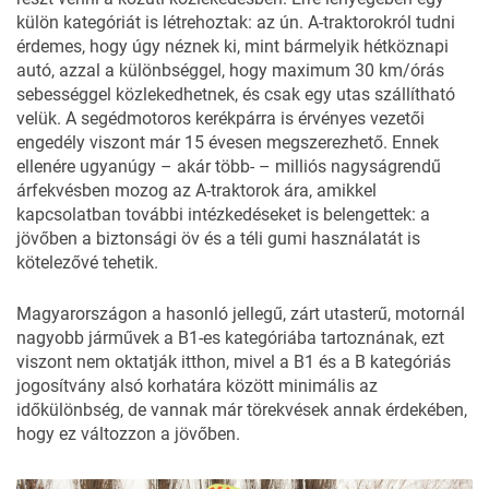
külön kategóriát is létrehoztak: az ún. A-traktorokról tudni
érdemes, hogy úgy néznek ki, mint bármelyik hétköznapi
autó, azzal a különbséggel, hogy maximum 30 km/órás
sebességgel közlekedhetnek, és csak egy utas szállítható
velük. A segédmotoros kerékpárra is érvényes vezetői
engedély viszont már 15 évesen megszerezhető. Ennek
ellenére ugyanúgy – akár több- – milliós nagyságrendű
árfekvésben mozog az A-traktorok ára, amikkel
kapcsolatban további intézkedéseket is belengettek: a
jövőben a biztonsági öv és a téli gumi használatát is
kötelezővé tehetik.
Magyarországon a hasonló jellegű, zárt utasterű, motornál
nagyobb járművek a B1-es kategóriába tartoznának, ezt
viszont nem oktatják itthon, mivel a B1 és a B kategóriás
jogosítvány alsó korhatára között minimális az
időkülönbség, de vannak már törekvések annak érdekében,
hogy ez változzon a jövőben.