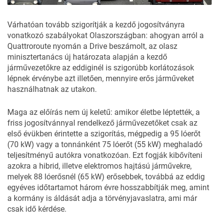
Várhatóan tovább szigorítják a kezdő jogosítványra
vonatkozó szabályokat Olaszországban: ahogyan arról a
Quattroroute
nyomán a
Drive
beszámolt, az olasz
minisztertanács új határozata alapján a kezdő
járművezetőkre az eddiginél is szigorúbb korlátozások
lépnek érvénybe azt illetően, mennyire erős járműveket
használhatnak az utakon.
Maga az előírás nem új keletű: amikor életbe léptették, a
friss jogosítvánnyal rendelkező járművezetőket csak az
első évükben érintette a szigorítás, mégpedig a 95 lóerőt
(70 kW) vagy a tonnánként 75 lóerőt (55 kW) meghaladó
teljesítményű autókra vonatkozóan. Ezt fogják kibővíteni
azokra a hibrid, illetve elektromos hajtású járművekre,
melyek 88 lóerősnél (65 kW) erősebbek, továbbá az eddig
egyéves időtartamot három évre hosszabbítják meg, amint
a kormány is áldását adja a törvényjavaslatra, ami már
csak idő kérdése.