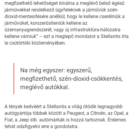
megfizethető lehetőséget kínálna a meglévő belső égésű
járművekkel rendelkező ügyfeleknek a járművük szén-
dioxid-mentesítésére anélkül, hogy le kellene cserélniük a
járművüket, korszerűsíteniük kellene az
üzemanyagrendszerét, vagy új infrastruktúra-hálózatra
kellene várniuk” – ezt a meglepő mondatot a Stellantis írta
le csütörtöki közleményében.
Na még egyszer: egyszerű,
megfizethető, szén-dioxid-csökkentés,
meglévő autókkal.
A tények kedvéért a Stellantis a világ ötödik legnagyobb
autógyártója többek között a Peugeot, a Citroën, az Opel, a
Fiat, a Jeep stb. autómárkák is hozzá tartoznak. Érdemes
tehát odafigyelni erre a gondolatra.