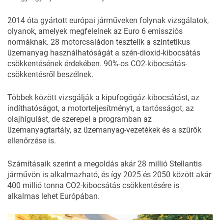
2014 óta gyártott európai járműveken folynak vizsgálatok,
olyanok, amelyek megfelelnek az Euro 6 emissziós
normáknak. 28 motorcsaládon tesztelik a szintetikus
üzemanyag használhatóságát a szén-dioxid-kibocsátás
csökkentésének érdekében. 90%-os CO2-kibocsátás-
csökkentésről beszélnek.
Többek között vizsgálják a kipufogógáz-kibocsátást, az
indíthatóságot, a motorteljesítményt, a tartósságot, az
olajhígulást, de szerepel a programban az
üzemanyagtartály, az üzemanyag-vezetékek és a szűrők
ellenőrzése is.
Számításaik szerint a megoldás akár 28 millió Stellantis
járművön is alkalmazható, és így 2025 és 2050 között akár
400 millió tonna CO2-kibocsátás csökkentésére is
alkalmas lehet Európában.