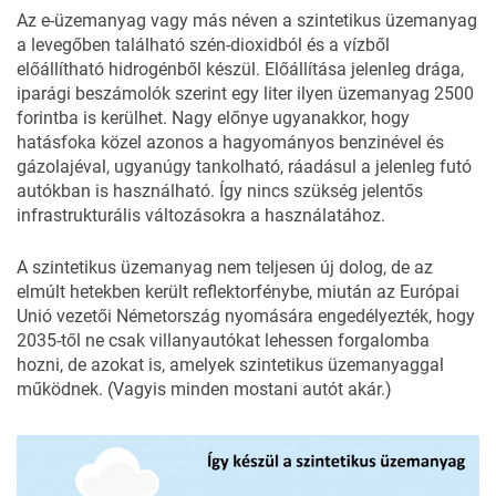
Az e-üzemanyag vagy más néven a szintetikus üzemanyag
a levegőben található szén-dioxidból és a vízből
előállítható hidrogénből készül. Előállítása jelenleg drága,
iparági beszámolók szerint egy liter ilyen üzemanyag 2500
forintba is kerülhet. Nagy előnye ugyanakkor, hogy
hatásfoka közel azonos a hagyományos benzinével és
gázolajéval, ugyanúgy tankolható, ráadásul a jelenleg futó
autókban is használható. Így nincs szükség jelentős
infrastrukturális változásokra a használatához.
A szintetikus üzemanyag nem teljesen új dolog, de az
elmúlt hetekben került reflektorfénybe, miután az Európai
Unió vezetői Németország nyomására engedélyezték, hogy
2035-től ne csak villanyautókat lehessen forgalomba
hozni, de azokat is, amelyek szintetikus üzemanyaggal
működnek. (Vagyis minden mostani autót akár.)