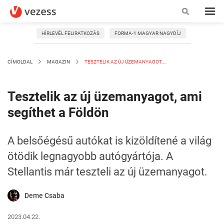
HÍRLEVÉL FELIRATKOZÁS
FORMA-1 MAGYAR NAGYDÍJ
CÍMOLDAL
MAGAZIN
TESZTELIK AZ ÚJ ÜZEMANYAGOT,...
Tesztelik az új üzemanyagot, ami
segíthet a Földön
A belsőégésű autókat is kizöldítené a világ
ötödik legnagyobb autógyártója. A
Stellantis már teszteli az új üzemanyagot.
Deme Csaba
2023.04.22.