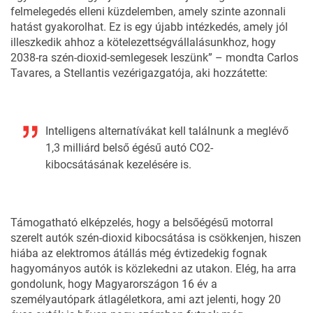
felmelegedés elleni küzdelemben, amely szinte azonnali
hatást gyakorolhat. Ez is egy újabb intézkedés, amely jól
illeszkedik ahhoz a kötelezettségvállalásunkhoz, hogy
2038-ra szén-dioxid-semlegesek leszünk” – mondta Carlos
Tavares, a Stellantis vezérigazgatója, aki hozzátette:
Intelligens alternatívákat kell találnunk a meglévő
1,3 milliárd belső égésű autó CO2-
kibocsátásának kezelésére is.
Támogatható elképzelés, hogy a belsőégésű motorral
szerelt autók szén-dioxid kibocsátása is csökkenjen, hiszen
hiába az elektromos átállás még évtizedekig fognak
hagyományos autók is közlekedni az utakon. Elég, ha arra
gondolunk, hogy Magyarországon 16 év a
személyautópark átlagéletkora, ami azt jelenti, hogy 20