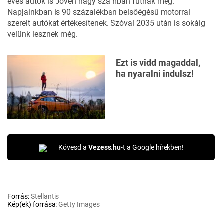
éves autók is bőven nagy számban futnak még.
Napjainkban is 90 százalékban belsőégésű motorral
szerelt autókat értékesítenek. Szóval 2035 után is sokáig
velünk lesznek még.
Ezt is vidd magaddal,
ha nyaralni indulsz!
Kövesd a
Vezess.hu
-t a Google hírekben!
Forrás:
Stellantis
Kép(ek) forrása:
Getty Images