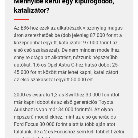
Mennyibe kerül egy kipufogódob,
katalizátor?
Az E36-hoz ezek az alkatrészek viszonylag magas
áron szerezhetőek be (dob jelenleg 87 000 forint a
középdobbal együtt, katalizátor 97 000 forint az
első cső szakasszal). De nem minden modellhez
ennyire drága az alkatrész, nézzünk népszerűbb
autókat. 1.6-os Opel Astra G-hez hátsó dobot 25-
45 000 forint között már lehet kapni, katalizátort
az első szakasszal együtt 50 000-ért.
2000-es évjáratú 1,3-as Swifthez 30 000 forinttól
már kapni dobot és az első generációs Toyota
Aurishoz is van már 34 000 forinttól. Az olyan
népszerű modellekhez, mint az első generációs
Ford Focus 30 000 forint alatt is több ajánlatot
találunk, de a 2-es Focushoz sem kell többet fizetni