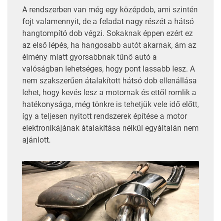
A rendszerben van még egy középdob, ami szintén
fojt valamennyit, de a feladat nagy részét a hátsó
hangtompító dob végzi. Sokaknak éppen ezért ez
az első lépés, ha hangosabb autót akarnak, ám az
élmény miatt gyorsabbnak tűnő autó a
valóságban lehetséges, hogy pont lassabb lesz. A
nem szakszerűen átalakított hátsó dob ellenállása
lehet, hogy kevés lesz a motornak és ettől romlik a
hatékonysága, még tönkre is tehetjük vele idő előtt,
így a teljesen nyitott rendszerek építése a motor
elektronikájának átalakítása nélkül egyáltalán nem
ajánlott.