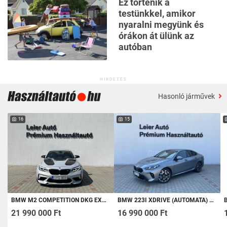
Ez történik a
testünkkel, amikor
nyaralni megyünk és
órákon át ülünk az
autóban
HIRDETÉS
Hasonló járművek
16
15
BMW M2 COMPETITION DKG EXTRÁK! - BMW GYŐR
BMW 223I XDRIVE (AUTOMATA) ÁFÁS - GARANCIÁLIS - BMW GYŐR
B
21 990 000 Ft
16 990 000 Ft