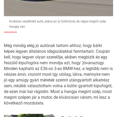
Kiválóan vezethető autó, pláne az új futóművel, és végre megint szép
hangja van
Még mindig elég jó autónak tartom ahhoz, hogy bárki
képes legyen általános idegszálakkal fenntartani. Csupán
kell, hogy legyen olyan szerelője, akiben megbízik és egy
feszülő kipufogóra nem mondja azt, hogy ’jóvanazúgy.
Minden kapható az E36-os 3-as BMW-hez, a legtöbb nem is
vészes áron, viszont most így utólag, látva, mennyire nem
jó egy amúgy gyári méretek szerint utángyártott alkatrész
sem, inkább választottam volna a külön gyártott kipufogót,
de ezen már kár rágódni. Most a hangja megint szép, most
megint szépen jár a motor, de kíváncsian várom, mi lesz a
következő mozdulata.