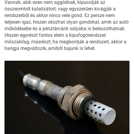
Vannak, akik ezen nem aggódnak, kipucolják az
összeomlott katalizátort, vagy egyszerűen kivágják a
rendszerből és akkor nincs vele gond. Ez persze nem
teljesen igaz, hiszen okozhat olyan gondokat, amik az autó
működésébe és a pénztárcánk súlyába is beleszólhatnak.
Hiszen egyrészt fontos elem a kipufogórendszer
műszakilag, másrészt, ha megbontják a rendszert, akkor a
hangja megváltozik, amiből bajunk is lehet.