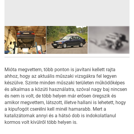
10
FOTÓ
Mióta megvettem, több ponton is javítani kellett rajta
ahhoz, hogy az aktuális műszaki vizsgákra fel legyen
készülve. Szinte minden műszaki területen működőképes
és alkalmas a közúti használatra, szóval nagy baj nincsen
és nem is volt, de több helyen már erősen öregszik és
amikor megvettem, látszott, illetve hallani is lehetett, hogy
a kipufogót cserélni kell minél hamarabb. Mert a
katalizátornak annyi és a hátsó dob is indokolatlanul
kormos volt kívülről több helyen is.