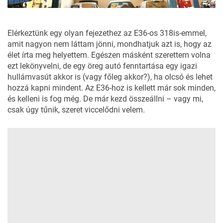
Elérkeztünk egy olyan fejezethez
az E36-os 318is-emmel
,
amit nagyon nem láttam jönni, mondhatjuk azt is, hogy az
élet írta meg helyettem. Egészen másként szerettem volna
ezt lekönyvelni, de egy öreg autó fenntartása egy igazi
hullámvasút akkor is (vagy főleg akkor?), ha olcsó és lehet
hozzá kapni mindent. Az E36-hoz is kellett már sok minden,
és kelleni is fog még. De már kezd összeállni – vagy mi,
csak úgy tűnik, szeret viccelődni velem.