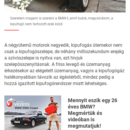
Szeretem magam is szerelni a BMW-t, amit tudok, megcsinálom, a
kipufogó nem tartozott ezek közé
A négyütemű motorok negyedik, kipufogás ütemekor nem
csak a kipufogószelepe, de néhány milliszekundum erejéig
a szívószelepe is nyitva van, ezt hívjuk
szelepösszenyitásnak. A friss levegő és üzemanyag
érkezésekor az elégetett üzemanyag, vagyis a kipufogógáz
hatékonyabban távozik az égéstérből, mindez pedig a
hozzá igazított kipufogórendszer miatt lehetséges.
Mennyit eszik egy 26
éves BMW?
Megmértük és
videóban is
megmutatjuk!