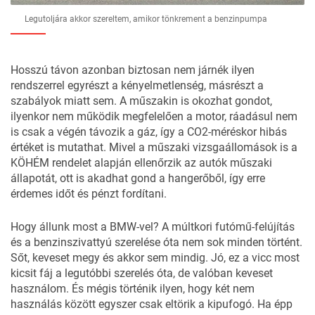
Legutoljára akkor szereltem, amikor tönkrement a benzinpumpa
Hosszú távon azonban biztosan nem járnék ilyen
rendszerrel egyrészt a kényelmetlenség, másrészt a
szabályok miatt sem. A műszakin is okozhat gondot,
ilyenkor nem működik megfelelően a motor, ráadásul nem
is csak a végén távozik a gáz, így a CO2-méréskor hibás
értéket is mutathat. Mivel a műszaki vizsgaállomások is a
KÖHÉM rendelet alapján ellenőrzik az autók műszaki
állapotát, ott is akadhat gond a hangerőből, így erre
érdemes időt és pénzt fordítani.
Hogy állunk most a BMW-vel? A múltkori
futómű-felújítás
és
a benzinszivattyú szerelése
óta nem sok minden történt.
Sőt, keveset megy és akkor sem mindig. Jó, ez a vicc most
kicsit fáj a legutóbbi szerelés óta, de valóban keveset
használom. És mégis történik ilyen, hogy két nem
használás között egyszer csak eltörik a kipufogó. Ha épp