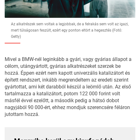
Az alkatrészek sem voltak a legjobbak, de a felrakás sem volt az igazi,
mert túlságosan feszült, ezért egy ponton eltört a hegesztés (Fotó:
Getty)
Mivel a BMW-nél leginkább a gyári, vagy gyárias állapot a
célom, utángyártott, gyárias alkatrészeket szerzek be
hozzá. Éppen ezért nem kapott univerzális katalizátort és
épített rendszert, inkább megrendeltem az eredeti szerint
gyártottat, ami két darabból készül a leömlő után. Az első
tartalmazza a katalizátort, potom 122 000 forint volt
másfél évvel ezelőtt, a második pedig a hátsó dobot
nagyjából 90 000-ért, ehhez mondjuk szerencsére féláron
jutottam hozzá.