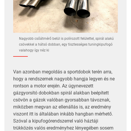
Nagyobb csőátmérő belül is polírozott felülettel, spirál alakú
csövekkel a hátsó dobban, egy tisztességes tuningkipufogó
valahogy így néz ki
Van azonban megoldás a sportdobok terén arra,
hogy a rendszernek nagyobb hangja legyen és ne
rontson a motor erején. Az úgynevezett
gázgyorsító dobokban spirál alakban beépített
csövön a gázok valóban gyorsabban távoznak,
miközben megvan az ellenállás is, az eredmény
viszont itt is általában inkább hangban mérhető.
Szóval a kipufogórendszerrel való háztáji
trükközés valós eredményhez lényegében sosem