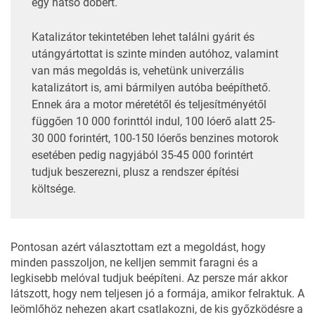
egy hátsó dobért.
Katalizátor tekintetében lehet találni gyárit és
utángyártottat is szinte minden autóhoz, valamint
van más megoldás is, vehetünk univerzális
katalizátort is, ami bármilyen autóba beépíthető.
Ennek ára a motor méretétől és teljesítményétől
függően 10 000 forinttól indul, 100 lóerő alatt 25-
30 000 forintért, 100-150 lóerős benzines motorok
esetében pedig nagyjából 35-45 000 forintért
tudjuk beszerezni, plusz a rendszer építési
költsége.
Pontosan azért választottam ezt a megoldást, hogy
minden passzoljon, ne kelljen semmit faragni és a
legkisebb melóval tudjuk beépíteni. Az persze már akkor
látszott, hogy nem teljesen jó a formája, amikor felraktuk. A
leömlőhöz nehezen akart csatlakozni, de kis győzködésre a