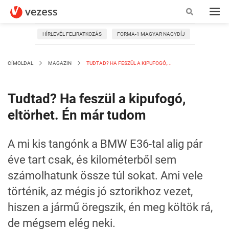
HÍRLEVÉL FELIRATKOZÁS
FORMA-1 MAGYAR NAGYDÍJ
CÍMOLDAL
MAGAZIN
TUDTAD? HA FESZÜL A KIPUFOGÓ,...
Tudtad? Ha feszül a kipufogó,
eltörhet. Én már tudom
A mi kis tangónk a BMW E36-tal alig pár
éve tart csak, és kilométerből sem
számolhatunk össze túl sokat. Ami vele
történik, az mégis jó sztorikhoz vezet,
hiszen a jármű öregszik, én meg költök rá,
de mégsem elég neki.