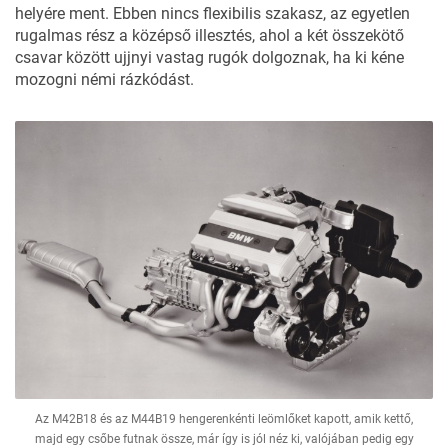
helyére ment. Ebben nincs flexibilis szakasz, az egyetlen
rugalmas rész a középső illesztés, ahol a két összekötő
csavar között ujjnyi vastag rugók dolgoznak, ha ki kéne
mozogni némi rázkódást.
Az M42B18 és az M44B19 hengerenkénti leömlőket kapott, amik kettő,
majd egy csőbe futnak össze, már így is jól néz ki, valójában pedig egy