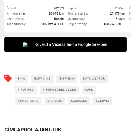
Évjárat:
2021/3
Évjárat:
2025/5
É
Km. óra állás:
20 676 km
Km. óra állás:
21 178 km
K
Üzemanyag:
Benzin
Üzemanyag:
Benzin
Ü
Teljesítmény:
302 kW, 411 LE
Teljesítmény:
160 kW, 218 LE
T
Kövesd a
Vezess.hu
-t a Google hírekben!
BMW
BMW 3-AS
BMW E36
KATALIZÁTOR
KIPUFOGÓ
KIPUFOGÓRENDSZER
KUPÉ
NÉMET AUTÓ
SPORTOS
SZERELÉS
SZERVIZ
CÍMLAPRÓL AJÁNLJUK