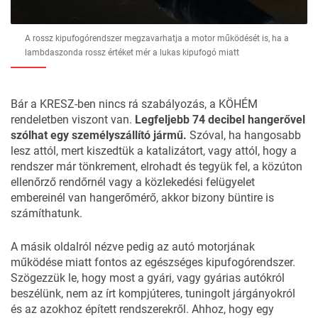
A rossz kipufogórendszer megzavarhatja a motor működését is, ha a
lambdaszonda rossz értéket mér a lukas kipufogó miatt
Bár a KRESZ-ben nincs rá szabályozás, a KÖHÉM
rendeletben viszont van.
Legfeljebb 74 decibel hangerővel
szólhat egy személyszállító jármű.
Szóval, ha hangosabb
lesz attól, mert kiszedtük a katalizátort, vagy attól, hogy a
rendszer már tönkrement, elrohadt és tegyük fel, a közúton
ellenőrző rendőrnél vagy a közlekedési felügyelet
embereinél van hangerőmérő, akkor bizony büntire is
számíthatunk.
A másik oldalról nézve pedig az autó motorjának
működése miatt fontos az egészséges kipufogórendszer.
Szögezzük le, hogy most a gyári, vagy gyárias autókról
beszélünk, nem az írt kompjúteres, tuningolt járgányokról
és az azokhoz épített rendszerekről. Ahhoz, hogy egy