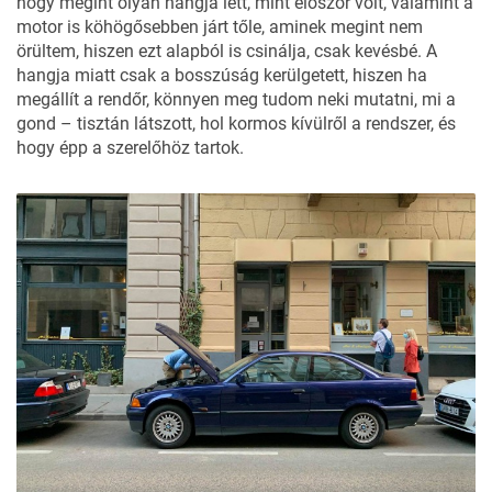
hogy megint olyan hangja lett, mint először volt, valamint a
motor is köhögősebben járt tőle, aminek megint nem
örültem, hiszen ezt alapból is csinálja, csak kevésbé. A
hangja miatt csak a bosszúság kerülgetett, hiszen ha
megállít a rendőr, könnyen meg tudom neki mutatni, mi a
gond – tisztán látszott, hol kormos kívülről a rendszer, és
hogy épp a szerelőhöz tartok.