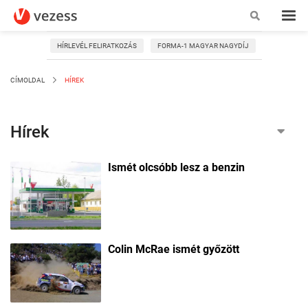
HÍRLEVÉL FELIRATKOZÁS
FORMA-1 MAGYAR NAGYDÍJ
CÍMOLDAL
HÍREK
Hírek
Ismét olcsóbb lesz a benzin
Friss hírek a Vezessen: Autós hírek, autó magazin, új autó
tesztek, használt-autó tesztek, balesetek, közlekedési hírek.
Tudj meg még többet az autószalonokról, az autóipar
újdonságairól, illetve légy te az, aki első kézből kapja a
mindennapi autózáshoz elengedhetetlen infókat (benzin ár,
útlezárások, KRESZ módosítások).
Colin McRae ismét győzött