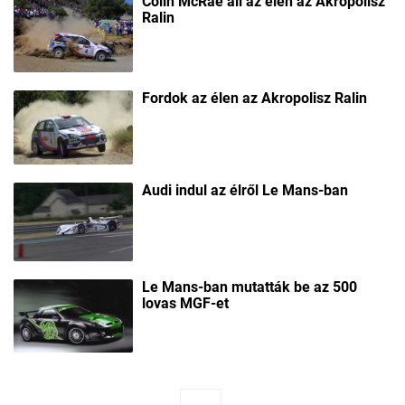
Colin McRae áll az élen az Akropolisz
Ralin
Fordok az élen az Akropolisz Ralin
Audi indul az élről Le Mans-ban
Le Mans-ban mutatták be az 500
lovas MGF-et