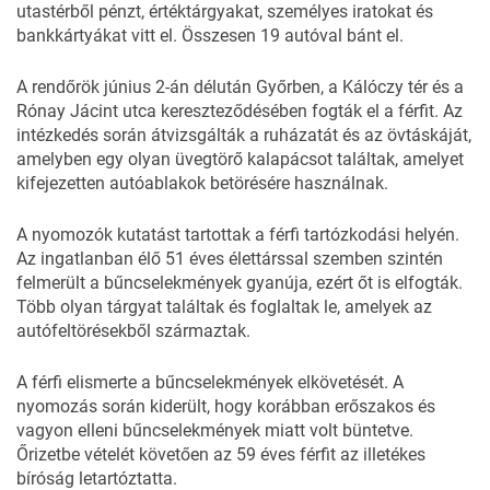
utastérből pénzt, értéktárgyakat, személyes iratokat és
bankkártyákat vitt el. Összesen 19 autóval bánt el.
A
rendőrök
június 2-án délután Győrben, a Kálóczy tér és a
Rónay Jácint utca kereszteződésében fogták el a férfit. Az
intézkedés során átvizsgálták a ruházatát és az övtáskáját,
amelyben egy olyan üvegtörő kalapácsot találtak, amelyet
kifejezetten autóablakok betörésére használnak.
A nyomozók kutatást tartottak a férfi tartózkodási helyén.
Az ingatlanban élő 51 éves élettárssal szemben szintén
felmerült a bűncselekmények gyanúja, ezért őt is elfogták.
Több olyan tárgyat találtak és foglaltak le, amelyek az
autófeltörésekből származtak.
A férfi elismerte a bűncselekmények elkövetését. A
nyomozás során kiderült, hogy korábban erőszakos és
vagyon elleni bűncselekmények miatt volt büntetve.
Őrizetbe vételét követően az 59 éves férfit az illetékes
bíróság letartóztatta.