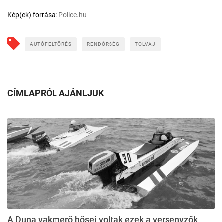
Kép(ek) forrása:
Police.hu
AUTÓFELTÖRÉS
RENDŐRSÉG
TOLVAJ
CÍMLAPRÓL AJÁNLJUK
A Duna vakmerő hősei voltak ezek a versenyzők