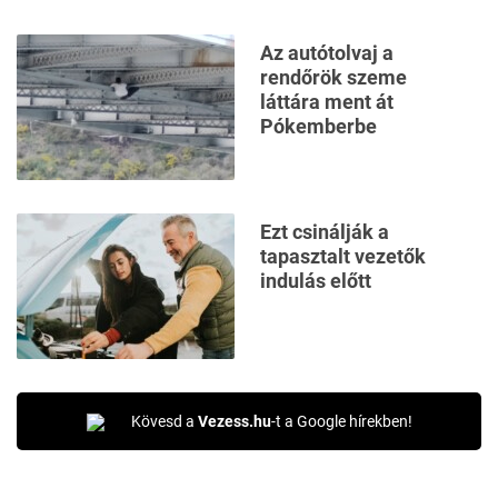
Az autótolvaj a
rendőrök szeme
láttára ment át
Pókemberbe
Ezt csinálják a
tapasztalt vezetők
indulás előtt
Kövesd a
Vezess.hu
-t a Google hírekben!