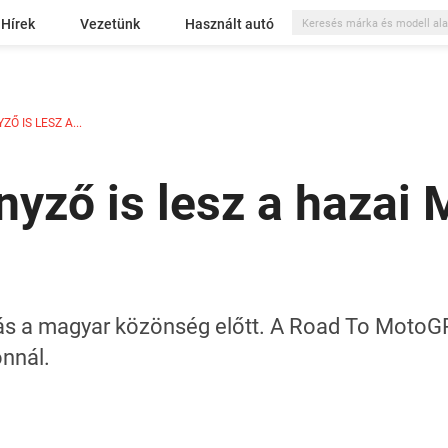
Hírek
Vezetünk
Használt autó
 IS LESZ A...
yző is lesz a hazai
s a magyar közönség előtt. A Road To MotoGP
onnál.