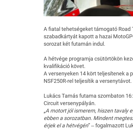
A fiatal tehetségeket támogató Roa
szabadkártyát kapott a
hazai MotoGP
sorozat két futamán indul.
A hétvége programja csütörtökön kez
kvalifikáció követ.
A versenyeken 14 kört teljesítenek a 
NSF250R-rel teljesítik a versenytávot.
Lukács Tamás futama szombaton 16:10
Circuit versenypályán.
„
A motort jól ismerem, hiszen tavaly 
ebben a sorozatban. Mindent megtesze
érjek el a hétvégén
” ‒ fogalmazott Lu