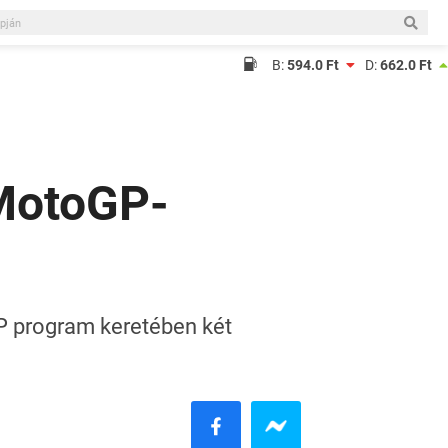
B:
594.0 Ft
D:
662.0 Ft
 MotoGP-
 program keretében két