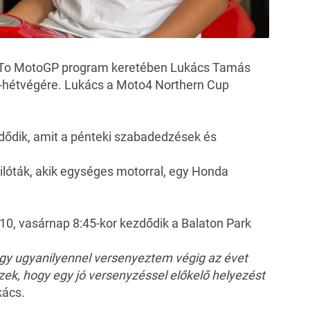
d To MotoGP program keretében Lukács Tamás
-hétvégére
. Lukács a Moto4 Northern Cup
dődik, amit a pénteki szabadedzések és
pilóták, akik egységes motorral, egy Honda
, vasárnap 8:45-kor kezdődik a Balaton Park
egy ugyanilyennel versenyeztem végig az évet
k, hogy egy jó versenyzéssel előkelő helyezést
kács.