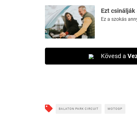
Ezt csinálják
Ez a szokás ann
Kövesd a
Vez
BALATON PARK CIRCUIT
MOTOGP