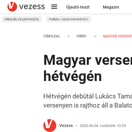
Újautó-teszt
Magazin
HÍRLEVÉL FELIRATKOZÁS
FORMA-1 MAGYAR NAGYDÍJ
Kresz
CÍMOLDAL
HÍREK
MAGYAR VERSENYZŐ
Magyar versen
hétvégén
Hétvégén debütál Lukács Tamá
versenyen is rajthoz áll a Balat
Vezess
2026.06.04. csütörtök 10:29