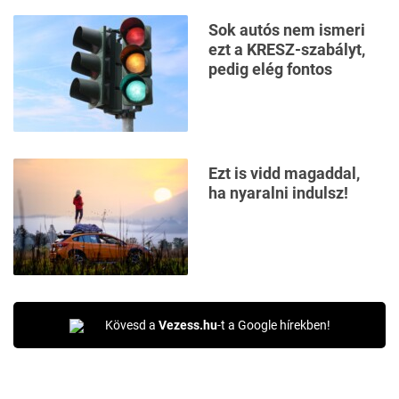
Sok autós nem ismeri
ezt a KRESZ-szabályt,
pedig elég fontos
Ezt is vidd magaddal,
ha nyaralni indulsz!
Kövesd a
Vezess.hu
-t a Google hírekben!