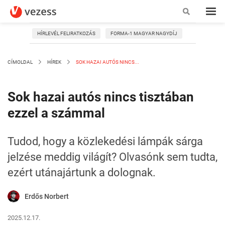
HÍRLEVÉL FELIRATKOZÁS
FORMA-1 MAGYAR NAGYDÍJ
CÍMOLDAL
HÍREK
SOK HAZAI AUTÓS NINCS...
Sok hazai autós nincs tisztában
ezzel a számmal
Tudod, hogy a közlekedési lámpák sárga
jelzése meddig világít? Olvasónk sem tudta,
ezért utánajártunk a dolognak.
Erdős Norbert
2025.12.17.