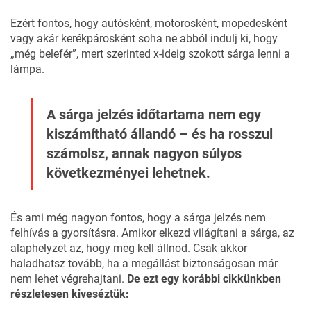
Ezért fontos, hogy autósként, motorosként, mopedesként
vagy akár kerékpárosként soha ne abból indulj ki, hogy
„még belefér”, mert szerinted x-ideig szokott sárga lenni a
lámpa.
A sárga jelzés időtartama nem egy
kiszámítható állandó – és ha rosszul
számolsz, annak nagyon súlyos
következményei lehetnek.
És ami még nagyon fontos, hogy a sárga jelzés nem
felhívás a gyorsításra. Amikor elkezd világítani a sárga, az
alaphelyzet az, hogy meg kell állnod. Csak akkor
haladhatsz tovább, ha a megállást biztonságosan már
nem lehet végrehajtani.
De ezt egy
korábbi cikkünkben
részletesen kiveséztük: