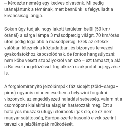
‒ kérdezte nemrég egy kedves olvasónk. Mi pedig
utánajártunk a témának, mert bennünk is felgyulladt a
kíváncsiság lángja.
Sokan úgy tudják, hogy lakott területen belül (50 km/
óránál) a sárga lámpa 3 másodpercig világít, 70 km/órás
úton pedig legalább 5 másodpercig. Ezek az értékek
valóban léteznek a köztudatban, és bizonyos tervezési
gyakorlatokhoz kapcsolódnak, de fontos hangsúlyozni:
nem kőbe vésett szabályokról van szó ‒ ezt támasztja alá
a Baleset-megelőzéssel foglalkozó szakportál
bejegyzése
is.
A forgalomirányító jelzőlámpák fázisidejét (zöld–sárga–
piros) ugyanis minden esetben a helyszíni forgalmi
viszonyok, az engedélyezett haladási sebesség, valamint a
csomópont kialakítása alapján határozzák meg. Ezt a
hatályos műszaki útügyi előírások írják elő, de ez nem
magyar sajátosság, Európa-szerte hasonló elvek szerint
tervezik a jelzőlámpák működését.