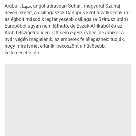
Arabul سهيل, angol átírásban Suhail, magyarul Szuhaj
néven ismert, a csillagászok
Canopus
-ként hivatkoznak rá:
az égbolt második legfényesebb csillaga (a Szíriusz után)
Európából ugyan nem látható, de Észak-Afrikából és az
Arab-félszigetről igen. Ott sem egész évben, de amikor a
nyár végén megjelenik, az emberek fellélegeznek: tudják,
hogy mire ismét eltűnik, beköszönt a hűvösebb,
kellemesebb idő.