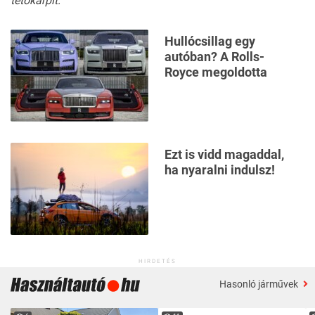
tetőkárpit:
Hullócsillag egy
autóban? A Rolls-
Royce megoldotta
Ezt is vidd magaddal,
ha nyaralni indulsz!
HIRDETÉS
Hasonló járművek