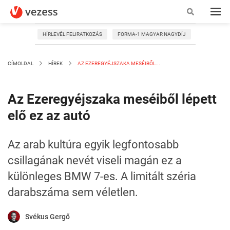
HÍRLEVÉL FELIRATKOZÁS
FORMA-1 MAGYAR NAGYDÍJ
CÍMOLDAL
HÍREK
AZ EZEREGYÉJSZAKA MESÉIBŐL...
Az Ezeregyéjszaka meséiből lépett
elő ez az autó
Az arab kultúra egyik legfontosabb
csillagának nevét viseli magán ez a
különleges BMW 7-es. A limitált széria
darabszáma sem véletlen.
Svékus Gergő