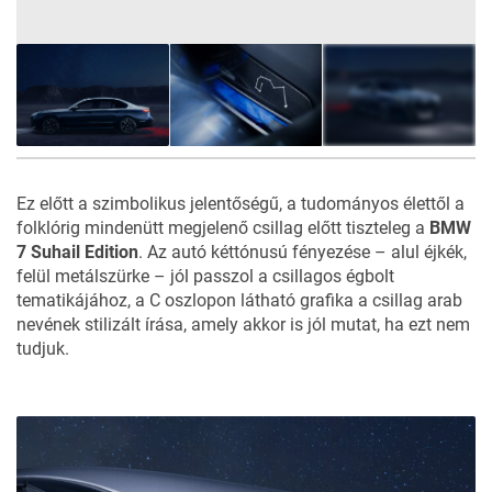
13
FOTÓ
Ez előtt a szimbolikus jelentőségű, a tudományos élettől a
folklórig mindenütt megjelenő csillag előtt tiszteleg a
BMW
7 Suhail Edition
. Az autó kéttónusú fényezése – alul éjkék,
felül metálszürke – jól passzol a csillagos égbolt
tematikájához, a C oszlopon látható grafika a csillag arab
nevének stilizált írása, amely akkor is jól mutat, ha ezt nem
tudjuk.