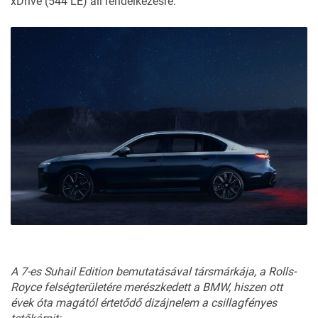
xDrive (544 LE) áll rendelkezésre.
A 7-es Suhail Edition bemutatásával társmárkája, a Rolls-
Royce felségterületére merészkedett a BMW, hiszen ott
évek óta magától értetődő dizájnelem a csillagfényes