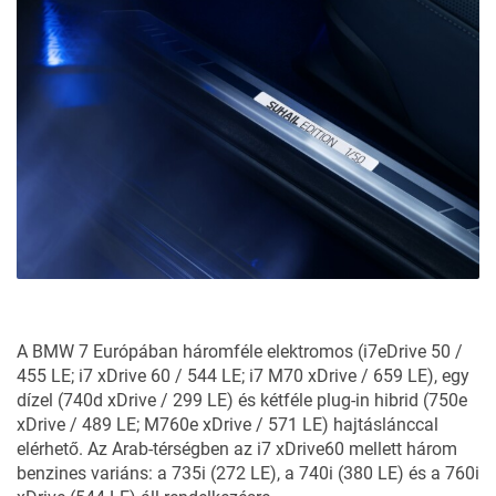
A BMW 7 Európában háromféle elektromos (i7eDrive 50 /
455 LE; i7 xDrive 60 / 544 LE; i7 M70 xDrive / 659 LE), egy
dízel (740d xDrive / 299 LE) és kétféle plug-in hibrid (750e
xDrive / 489 LE; M760e xDrive / 571 LE) hajtáslánccal
elérhető. Az Arab-térségben az i7 xDrive60 mellett három
benzines variáns: a 735i (272 LE), a 740i (380 LE) és a 760i