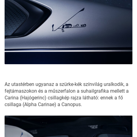
Az utastérben ugyanaz a szürke-kék színvilág uralkodik, a
fejtámaszokon és a műszerfalon a suhailgrafika mellett a
Carina (Hajógerinc) csillagkép rajza látható: ennek a fő
csillaga (Alpha Carinae) a Canopus.