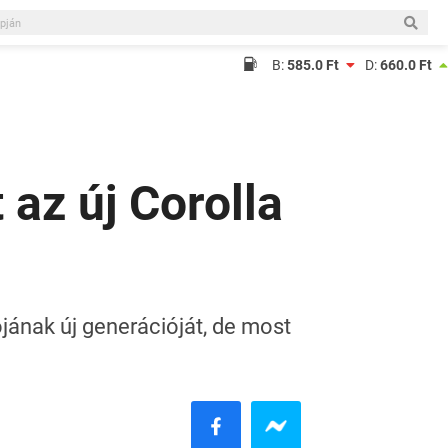
B:
585.0 Ft
D:
660.0 Ft
az új Corolla
jának új generációját, de most