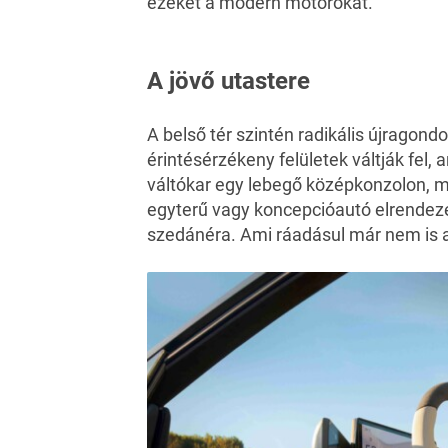
ezeket a modern motorokat.
A jövő utastere
A belső tér szintén radikális újragon
érintésérzékeny felületek váltják fel,
váltókar egy lebegő középkonzolon, m
egyterű vagy koncepcióautó elrende
szedánéra. Ami ráadásul már nem is a