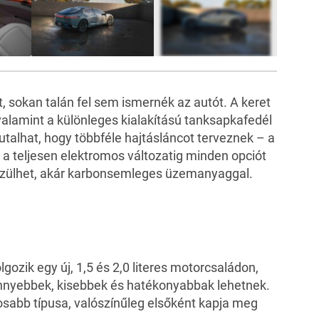
15
FOTÓ
at, sokan talán fel sem ismernék az autót. A keret
, valamint a különleges kialakítású tanksapkafedél
utalhat, hogy többféle hajtásláncot terveznek – a
 a teljesen elektromos változatig minden opciót
készülhet, akár karbonsemleges üzemanyaggal.
gozik egy új, 1,5 és 2,0 literes motorcsaládon,
önnyebbek, kisebbek és hatékonyabbak lehetnek.
tosabb típusa, valószínűleg elsőként kapja meg