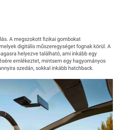
dolás. A megszokott fizikai gombokat
 amelyek digitális műszeregységet fognak körül. A
agasra helyezve található, ami inkább egy
zésére emlékeztet, mintsem egy hagyományos
nnyira szedán, sokkal inkább hatchback.