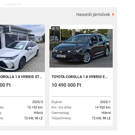
HIRDETÉS
Hasonló járművek
12
BRID STYLE E-CVT MINŐSÍTETT HASZNÁLTAUTÓ GARANCIÁVAL
TOYOTA COROLLA 1.8 HYBRID EXECUTIVE E-CVT
00 Ft
10 490 000 Ft
2025/3
Évjárat:
2025/1
lás:
15 153 km
Km. óra állás:
14 920 km
:
Hibrid
Üzemanyag:
Hibrid
ny:
72 kW, 98 LE
Teljesítmény:
72 kW, 98 LE