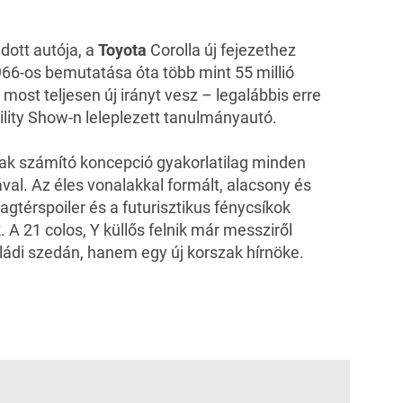
dott autója, a
Toyota
Corolla új fejezethez
966-os bemutatása óta több mint 55 millió
 most teljesen új irányt vesz – legalábbis erre
lity Show-n leleplezett tanulmányautó.
ak számító koncepció gyakorlatilag minden
al. Az éles vonalakkal formált, alacsony és
agtérspoiler és a futurisztikus fénycsíkok
. A 21 colos, Y küllős felnik már messziről
aládi szedán, hanem egy új korszak hírnöke.