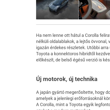
Ha nem lenne ott hátul a Corolla felir
nélküli oldalablakok, a lejtős övvonal
igazán érdekes részletek. Utóbbi arra 
Toyota a konnektoros hibridtől kezdve
előkészít, de belső égésű verzió is 
Új motorok, új technika
A japán gyártó megerősítette, hogy dol
amelyek a jelenlegi erőforrásoknál k
A
Corolla
, mint a Toyota egyik legfon