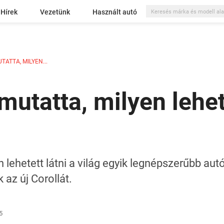
Hírek
Vezetünk
Használt autó
ATTA, MILYEN...
utatta, milyen lehet 
lehetett látni a világ egyik legnépszerűbb autó
 az új Corollát.
5