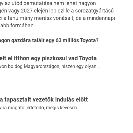
így az utód bemutatása nem lehet nagyon
n vagy 2027 elején leplezi le a sorozatgyártású
zi a tanulmány merész vonásait, de a mindennapi
tabb formában.
gon gazdára talált
egy 63 milliós Toyota?
kelt el itthon egy piszkosul vad Toyota
yon boldog Magyarországon, hiszen egy olyan…
 a tapasztalt vezetők indulás előtt
yira magától értetődő, mégis kevesen…