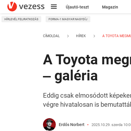
Újautó-teszt
Magazin
HÍRLEVÉL FELIRATKOZÁS
FORMA-1 MAGYAR NAGYDÍJ
Kresz
CÍMOLDAL
HÍREK
A TOYOTA MEGMUT
A Toyota megm
‒ galéria
Eddig csak elmosódott képeken 
végre hivatalosan is bemutatták
Erdős Norbert
2025.10.29. szerda 10:0