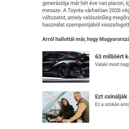
generációja már hét éve van piacon, 
messze. A Toyota várhatóan 2026 végé
változatot, amely valószínűleg megőr
használat szempontjából visszafogot
Arról hallottál már, hogy
Magyarorszá
63 millióért 
Valaki most nag
Ezt csinálják
Ez a szokás ann