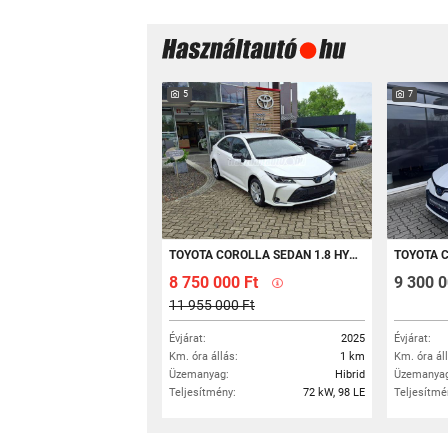
5
7
TOYOTA COROLLA SEDAN 1.8 HYBRID ACTIVE E-CVT MY25 SZALONAUTÓ + ÜLÉSFŰTÉS
TOYOTA COROLLA 1.8 HY
8 750 000 Ft
9 300 0
11 955 000 Ft
Évjárat:
2025
Évjárat:
Km. óra állás:
1 km
Km. óra ál
Üzemanyag:
Hibrid
Üzemanyag
Teljesítmény:
72 kW, 98 LE
Teljesítmé