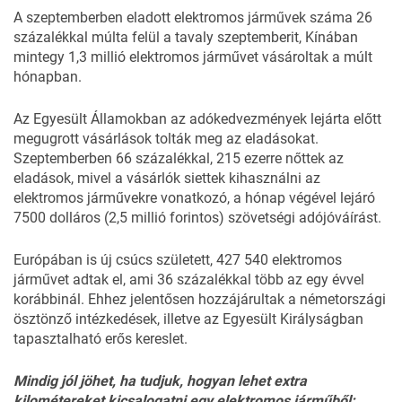
A szeptemberben eladott elektromos járművek száma 26
százalékkal múlta felül a tavaly szeptemberit, Kínában
mintegy 1,3 millió elektromos járművet vásároltak a múlt
hónapban.
Az Egyesült Államokban az adókedvezmények lejárta előtt
megugrott vásárlások tolták meg az eladásokat.
Szeptemberben 66 százalékkal, 215 ezerre nőttek az
eladások, mivel a vásárlók siettek kihasználni az
elektromos járművekre vonatkozó, a hónap végével lejáró
7500 dolláros (2,5 millió forintos) szövetségi adójóváírást.
Európában is új csúcs született, 427 540 elektromos
járművet adtak el, ami 36 százalékkal több az egy évvel
korábbinál. Ehhez jelentősen hozzájárultak a németországi
ösztönző intézkedések, illetve az Egyesült Királyságban
tapasztalható erős kereslet.
Mindig jól jöhet, ha tudjuk, hogyan lehet extra
kilométereket kicsalogatni egy elektromos járműből: