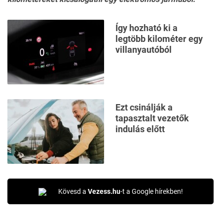
Így hozható ki a
legtöbb kilométer egy
villanyautóból
Ezt csinálják a
tapasztalt vezetők
indulás előtt
Kövesd a
Vezess.hu
-t a Google hírekben!