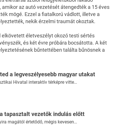
 amikor az autó vezetését átengedték a 15 éves
ték mögé. Ezzel a fiatalkorú vádlott, illetve a
zélyeztették, nekik érzelmi traumát okoztak.
 elkövetett életveszélyt okozó testi sértés
ényszék, és két évre próbára bocsátotta. A két
zélyeztetésének bűntettében találta bűnösnek a
ted a legveszélyesebb magyar utakat
ztikai Hivatal interaktív térképre vitte…
 a tapasztalt vezetők indulás előtt
yira magától értetődő, mégis kevesen…