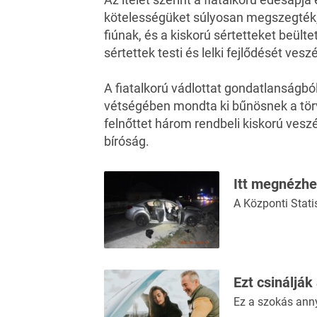
kötelességüket súlyosan megszegték,
fiúnak, és a kiskorú sértetteket beültet
sértettek testi és lelki fejlődését ves
A fiatalkorú vádlottat gondatlanságból
vétségében mondta ki bűnösnek a törv
felnőttet három rendbeli kiskorú ves
bíróság.
Itt megnézhe
A Központi Statis
Ezt csinálják
Ez a szokás ann