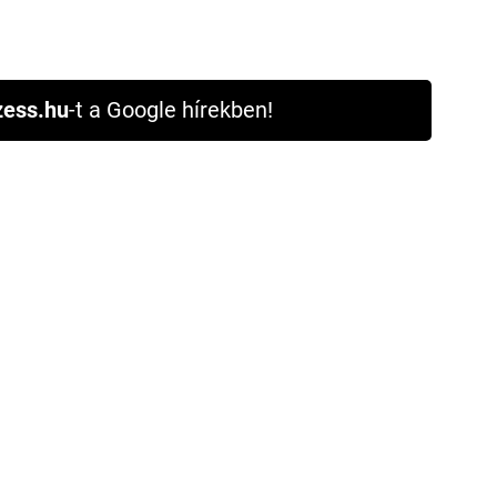
ess.hu
-t a Google hírekben!