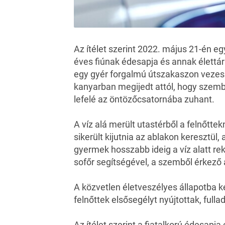
Az
ítélet
szerint 2022. május 21-én e
éves fiúnak édesapja és annak élett
egy gyér forgalmú útszakaszon vezesse
kanyarban megijedt attól, hogy szemből
lefelé az öntözőcsatornába zuhant.
A víz alá merült utastérből a felnőtte
sikerült kijutnia az ablakon keresztü
gyermek hosszabb ideig a víz alatt rek
sofőr segítségével, a szemből érkező a
A közvetlen életveszélyes állapotba k
felnőttek elsősegélyt nyújtottak, ful
Az ítélet szerint a fiatalkorú édesapja