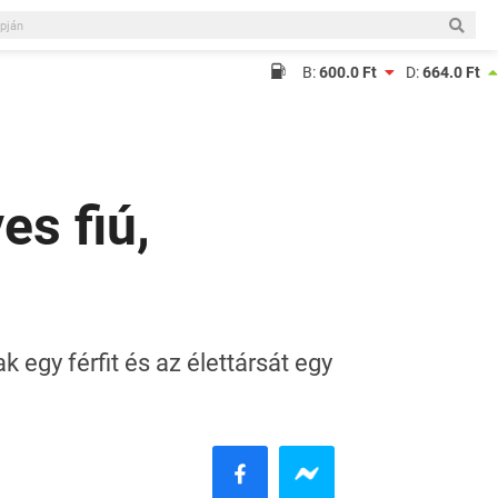
B:
600.0 Ft
D:
664.0 Ft
es fiú,
egy férfit és az élettársát egy