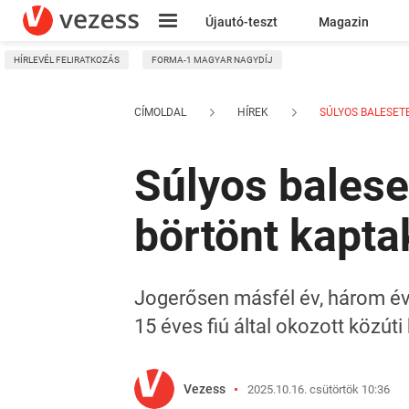
Újautó-teszt
Magazin
HÍRLEVÉL FELIRATKOZÁS
FORMA-1 MAGYAR NAGYDÍJ
Kresz
CÍMOLDAL
HÍREK
SÚLYOS BALESETE
Súlyos balese
börtönt kapta
Jogerősen másfél év, három évre
15 éves fiú által okozott közúti
Vezess
2025.10.16. csütörtök 10:36