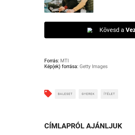
Kövesd a
Vez
Forrás:
MTI
Kép(ek) forrása:
Getty Images
BALESET
GYEREK
ÍTÉLET
CÍMLAPRÓL AJÁNLJUK