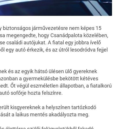
gy biztonságos járművezetésre nem képes 15
ársa megengedte, hogy Csanádpalota közelében,
 családi autójukat. A fiatal egy jobbra ívelő
 egy autó érkezik, és az útról lesodródva fejjel
knek és az egyik hátsó ülésen ülő gyereknek
l, azonban a gyermekülésbe bekötött kétéves
edt. Őt végül eszméletlen állapotban, a fiatalkorú
utó sofőrje hozta felszínre.
erült kisgyereknek a helyszínen tartózkodó
ladását a laikus mentés akadályozta meg.
 és élettársa szülői felügyeletükből fakadó