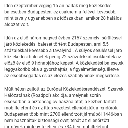
Idén szeptember végéig 16-an haltak meg közlekedési
balesetben Budapesten, ez csaknem a felével kevesebb,
mint tavaly ugyanebben az időszakban, amikor 28 halálos
áldozat volt.
Idén az első háromnegyed évben 2157 személyi sérüléssel
járó közlekedési baleset történt Budapesten, ami 5,5
százalékkal kevesebb a tavalyinál. A súlyos sérüléssel járó
közlekedési balesetek pedig 22 százalékkal csökkentek az
előző év első 9 hónapjához képest. A közlekedési balesetek
leggyakoribb oka a gyorshajtás, a figyelmetlenség, illetve
az elsőbbségadás és az előzés szabályainak megsértése.
Múlt héten zajlott az Európai Közlekedésrendészeti Szervek
Hálózatának (Roadpol) akciója, amelynek során
elsősorban a biztonság öv használatát, a kézben tartott
mobiltelefont és az ittas vezetést ellenőrizték a
rendőrök
.
Budapesten több mint 2700 ellenőrzött járműből 1446-ban
nem használtak biztonsági övet, tehát az ellenőrzött
járművek mintegy felében, és 734-ben mobiltelefont