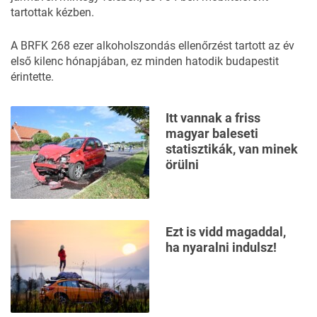
tartottak kézben.
A BRFK 268 ezer alkoholszondás ellenőrzést tartott az év
első kilenc hónapjában, ez minden hatodik budapestit
érintette.
Itt vannak a friss
magyar baleseti
statisztikák, van minek
örülni
Ezt is vidd magaddal,
ha nyaralni indulsz!