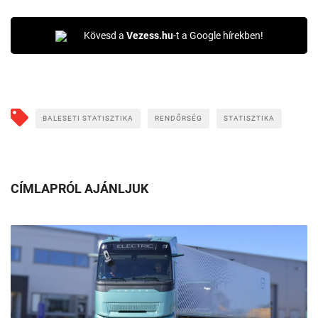
Kövesd a
Vezess.hu
-t a Google hírekben!
BALESETI STATISZTIKA
RENDŐRSÉG
STATISZTIKA
CÍMLAPRÓL AJÁNLJUK