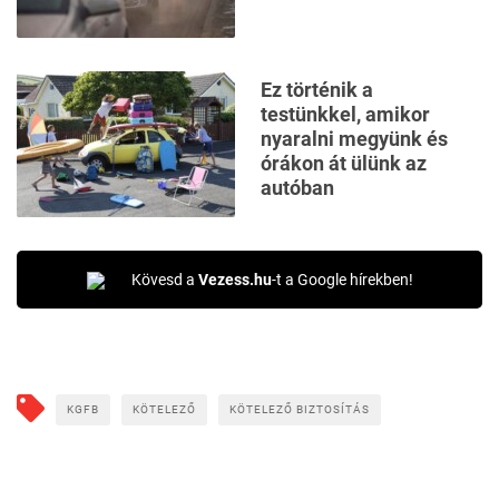
Ez történik a
testünkkel, amikor
nyaralni megyünk és
órákon át ülünk az
autóban
Kövesd a
Vezess.hu
-t a Google hírekben!
KGFB
KÖTELEZŐ
KÖTELEZŐ BIZTOSÍTÁS