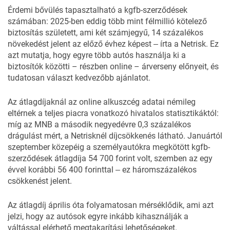
Érdemi bővülés tapasztalható a kgfb-szerződések
számában: 2025-ben eddig több mint félmillió kötelező
biztosítás született, ami két számjegyű, 14 százalékos
növekedést jelent az előző évhez képest ‒ írta a
Netrisk
. Ez
azt mutatja, hogy egyre több autós használja ki a
biztosítók közötti – részben online – árverseny előnyeit, és
tudatosan választ kedvezőbb ajánlatot.
Az átlagdíjaknál az online alkuszcég adatai némileg
eltérnek a teljes piacra vonatkozó hivatalos statisztikáktól:
míg az MNB a második negyedévre 0,3 százalékos
drágulást mért, a Netrisknél díjcsökkenés látható. Januártól
szeptember közepéig a személyautókra megkötött kgfb-
szerződések átlagdíja 54 700 forint volt, szemben az egy
évvel korábbi 56 400 forinttal ‒ ez háromszázalékos
csökkenést jelent.
Az átlagdíj április óta folyamatosan mérséklődik, ami azt
jelzi, hogy az autósok egyre inkább kihasználják a
váltással elérhető megtakarítási lehetőségeket.