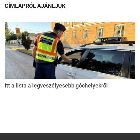
CÍMLAPRÓL AJÁNLJUK
Itt a lista a legveszélyesebb góchelyekről