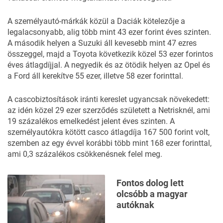
A személyautó-márkák közül a Daciák kötelezője a
legalacsonyabb, alig több mint 43 ezer forint éves szinten.
A második helyen a Suzuki áll kevesebb mint 47 ezres
összeggel, majd a Toyota következik közel 53 ezer forintos
éves átlagdíjjal. A negyedik és az ötödik helyen az Opel és
a Ford áll kerekítve 55 ezer, illetve 58 ezer forinttal.
A cascobiztosítások iránti kereslet ugyancsak növekedett:
az idén közel 29 ezer szerződés született a Netrisknél, ami
19 százalékos emelkedést jelent éves szinten. A
személyautókra kötött casco átlagdíja 167 500 forint volt,
szemben az egy évvel korábbi több mint 168 ezer forinttal,
ami 0,3 százalékos csökkenésnek felel meg.
Fontos dolog lett
olcsóbb a magyar
autóknak