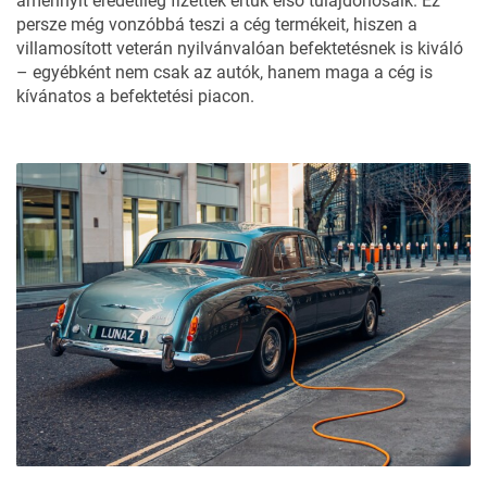
amennyit eredetileg fizettek értük első tulajdonosaik. Ez
persze még vonzóbbá teszi a cég termékeit, hiszen a
villamosított veterán nyilvánvalóan befektetésnek is kiváló
– egyébként nem csak az autók, hanem maga a cég is
kívánatos a befektetési piacon
.