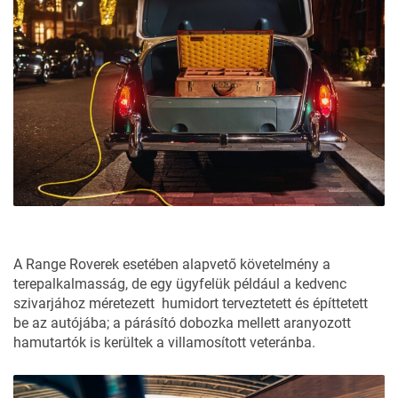
A Range Roverek esetében alapvető követelmény a
terepalkalmasság, de egy ügyfelük például a kedvenc
szivarjához méretezett humidort terveztetett és építtetett
be az autójába; a párásító dobozka mellett aranyozott
hamutartók is kerültek a villamosított veteránba.