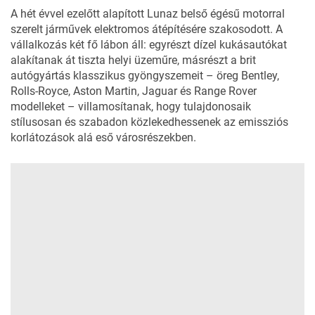
A hét évvel ezelőtt alapított
Lunaz
belső égésű motorral
szerelt járművek elektromos átépítésére szakosodott. A
vállalkozás két fő lábon áll: egyrészt dízel kukásautókat
alakítanak át tiszta helyi üzeműre, másrészt a brit
autógyártás klasszikus gyöngyszemeit – öreg Bentley,
Rolls-Royce, Aston Martin, Jaguar és Range Rover
modelleket – villamosítanak, hogy tulajdonosaik
stílusosan és szabadon közlekedhessenek az
emissziós
korlátozások alá eső városrészekben
.