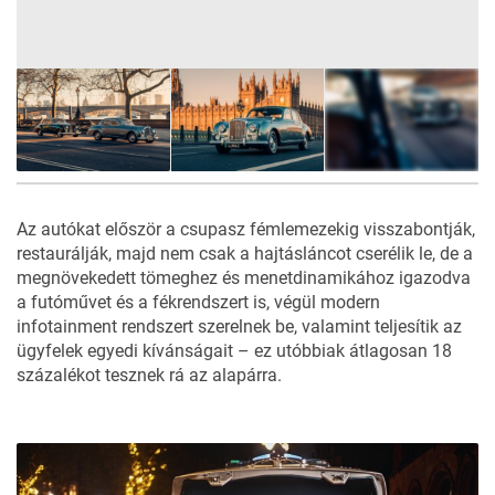
7
FOTÓ
Az autókat először a csupasz fémlemezekig visszabontják,
restaurálják, majd nem csak a hajtásláncot cserélik le, de a
megnövekedett tömeghez és menetdinamikához igazodva
a futóművet és a fékrendszert is, végül modern
infotainment rendszert szerelnek be, valamint teljesítik az
ügyfelek egyedi kívánságait – ez utóbbiak átlagosan 18
százalékot tesznek rá az alapárra.