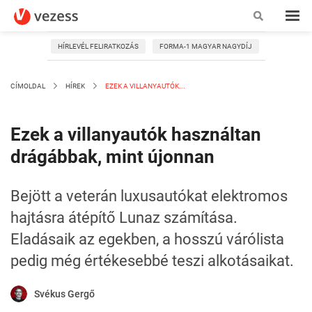
HÍRLEVÉL FELIRATKOZÁS
FORMA-1 MAGYAR NAGYDÍJ
CÍMOLDAL
HÍREK
EZEK A VILLANYAUTÓK...
Ezek a villanyautók használtan
drágábbak, mint újonnan
Bejött a veterán luxusautókat elektromos
hajtásra átépítő Lunaz számítása.
Eladásaik az egekben, a hosszú várólista
pedig még értékesebbé teszi alkotásaikat.
Svékus Gergő