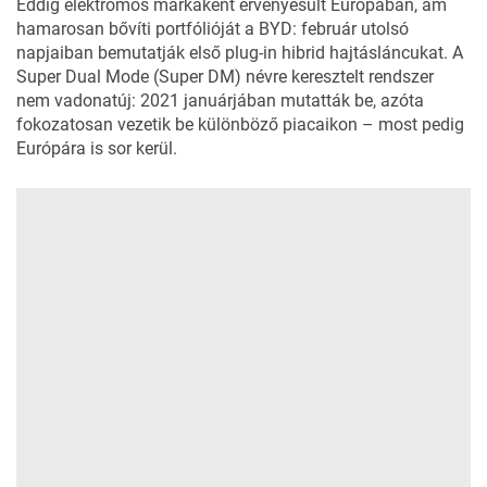
Eddig elektromos márkaként érvényesült Európában, ám
hamarosan bővíti portfólióját a BYD: február utolsó
napjaiban bemutatják első plug-in hibrid hajtásláncukat. A
Super Dual Mode (Super DM) névre keresztelt rendszer
nem vadonatúj: 2021 januárjában mutatták be, azóta
fokozatosan vezetik be különböző piacaikon – most pedig
Európára is sor kerül.