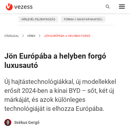
HÍRLEVÉL FELIRATKOZÁS
FORMA-1 MAGYAR NAGYDÍJ
CÍMOLDAL
HÍREK
JÖN EURÓPÁBA A HELYBEN FORGÓ...
Jön Európába a helyben forgó
luxusautó
Új hajtástechnológiákkal, új modellekkel
erősít 2024-ben a kínai BYD – sőt, két új
márkáját, és azok különleges
technológiáját is elhozza Európába.
Svékus Gergő