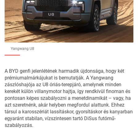
Yangwang U8
A BYD genfi jelenlétének harmadik újdonsága, hogy két
prémiumalmárkájukat is bemutatják. A Yangwang
zászlóshajója az U8 óriás-terepjáró, amelynek minden
kerekét külön villanymotor hajtja, így rendkívül finoman és
pontosan képes szabályozni a menetdinamikát – vagy, ha
azt szeretnénk, akár
helyben megfordul alattunk
. Ehhez
társul a karosszériát lassításkor, gyorsításkor és kanyarban
egyaránt stabilan, vízszintesen tartó
DiSus
futómű-
szabályozás.