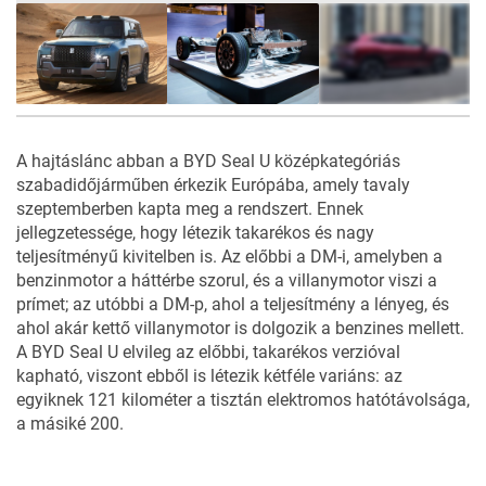
6
FOTÓ
A hajtáslánc abban a BYD Seal U középkategóriás
szabadidőjárműben érkezik Európába, amely tavaly
szeptemberben kapta meg a rendszert. Ennek
jellegzetessége, hogy létezik takarékos és nagy
teljesítményű kivitelben is. Az előbbi a DM-i, amelyben a
benzinmotor a háttérbe szorul, és a villanymotor viszi a
prímet; az utóbbi a DM-p, ahol a teljesítmény a lényeg, és
ahol akár kettő villanymotor is dolgozik a benzines mellett.
A BYD Seal U elvileg az előbbi, takarékos verzióval
kapható, viszont ebből is létezik kétféle variáns: az
egyiknek 121 kilométer a tisztán elektromos hatótávolsága,
a másiké 200.