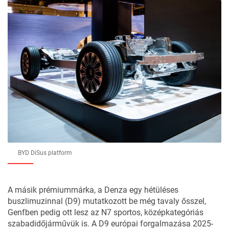
BYD DiSus platform
A másik prémiummárka, a Denza egy hétüléses
buszlimuzinnal (D9) mutatkozott be még tavaly ősszel,
Genfben pedig ott lesz az N7 sportos, középkategóriás
szabadidőjárművük is. A D9 európai forgalmazása 2025-