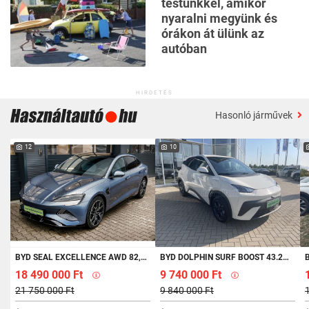
testünkkel, amikor
nyaralni megyünk és
órákon át ülünk az
autóban
HIRDETÉS
Hasonló járművek
12
10
BYD SEAL EXCELLENCE AWD 82,5KWH BEMUTATÓ AUTÓ!
BYD DOLPHIN SURF BOOST 43.2KWH | KÉSZLETEN
B
18 490 000 Ft
9 740 000 Ft
21 750 000 Ft
9 840 000 Ft