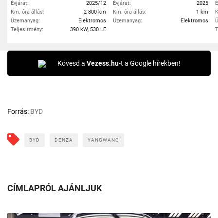
Évjárat:
2025/12
Évjárat:
2025
É
Km. óra állás:
2 800 km
Km. óra állás:
1 km
K
Üzemanyag:
Elektromos
Üzemanyag:
Elektromos
Ü
Teljesítmény:
390 kW, 530 LE
T
Kövesd a
Vezess.hu
-t a Google hírekben!
Forrás:
BYD
BYD
DENZA
YANGWANG
CÍMLAPRÓL AJÁNLJUK