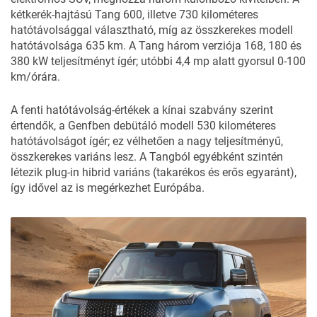
kétkerék-hajtású Tang 600, illetve 730 kilométeres
hatótávolsággal választható, míg az összkerekes modell
hatótávolsága 635 km. A Tang három verziója 168, 180 és
380 kW teljesítményt ígér; utóbbi 4,4 mp alatt gyorsul 0-100
km/órára.
A fenti hatótávolság-értékek a kínai szabvány szerint
értendők, a Genfben debütáló modell 530 kilométeres
hatótávolságot ígér; ez vélhetően a nagy teljesítményű,
összkerekes variáns lesz. A Tangból egyébként szintén
létezik plug-in hibrid variáns (takarékos és erős egyaránt),
így idővel az is megérkezhet Európába.