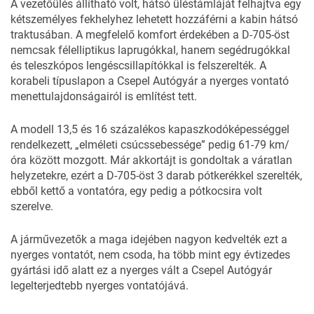
A vezetőülés állítható volt, hátsó üléstámláját felhajtva egy
kétszemélyes fekhelyhez lehetett hozzáférni a kabin hátsó
traktusában. A megfelelő komfort érdekében a D-705-öst
nemcsak félelliptikus laprugókkal, hanem segédrugókkal
és teleszkópos lengéscsillapítókkal is felszerelték. A
korabeli típuslapon a Csepel Autógyár a nyerges vontató
menettulajdonságairól is említést tett.
A modell 13,5 és 16 százalékos kapaszkodóképességgel
rendelkezett, „elméleti csúcssebessége” pedig 61-79 km/
óra között mozgott. Már akkortájt is gondoltak a váratlan
helyzetekre, ezért a D-705-öst 3 darab pótkerékkel szerelték,
ebből kettő a vontatóra, egy pedig a pótkocsira volt
szerelve.
A járművezetők a maga idejében nagyon kedvelték ezt a
nyerges vontatót, nem csoda, ha több mint egy évtizedes
gyártási idő alatt ez a nyerges vált a Csepel Autógyár
legelterjedtebb nyerges vontatójává.