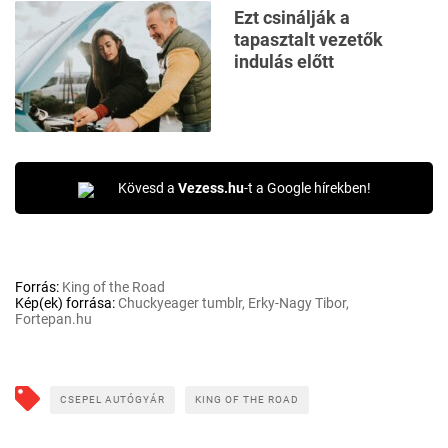
Ezt csinálják a
tapasztalt vezetők
indulás előtt
Kövesd a
Vezess.hu
-t a Google hírekben!
Forrás:
King of the Road
Kép(ek) forrása:
Chuckyeager tumblr, Erky-Nagy Tibor,
Fortepan.hu
CSEPEL AUTÓGYÁR
KING OF THE ROAD