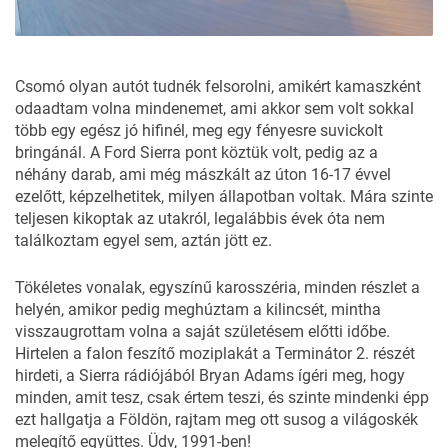
Csomó olyan autót tudnék felsorolni, amikért kamaszként
odaadtam volna mindenemet, ami akkor sem volt sokkal
több egy egész jó hifinél, meg egy fényesre suvickolt
bringánál. A Ford Sierra pont köztük volt, pedig az a
néhány darab, ami még mászkált az úton 16-17 évvel
ezelőtt, képzelhetitek, milyen állapotban voltak. Mára szinte
teljesen kikoptak az utakról, legalábbis évek óta nem
találkoztam egyel sem, aztán jött ez.
Tökéletes vonalak, egyszínű karosszéria, minden részlet a
helyén, amikor pedig meghúztam a kilincsét, mintha
visszaugrottam volna a saját születésem előtti időbe.
Hirtelen a falon feszítő moziplakát a Terminátor 2. részét
hirdeti, a Sierra rádiójából Bryan Adams ígéri meg, hogy
minden, amit tesz, csak értem teszi, és szinte mindenki épp
ezt hallgatja a Földön, rajtam meg ott susog a világoskék
melegítő együttes. Üdv, 1991-ben!