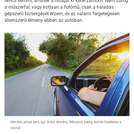
Nincs semmi, aminek a hibáját ki kéne zárnom. Nem zörög
a műszerfal, vagy kottyan a futómű, csak a haladás
gépszerű bizsergését érzem, és ez valami fergetegesen
álomszerű élmény ebben az autóban.
Minden ablak lent, így óriási élmény, felhúzva pedig szinte tökéletes a
csönd