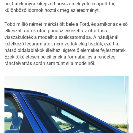
orr, hatékonyra kiképzett hosszan elnyúló csapott far,
különböző idomok hozták meg az eredményt.
Több millió német márkát ölt bele a Ford, és amikor az első
elkészült autók után panasz érkezett az úttartásra,
visszaküldték a modellt a szélcsatornába. A hátuljánál
keletkező légáramlatok nem voltak elég tiszták, ezért a
hátsó oldalablakok éleihez légterelő elemeket fejlesztettek.
Ezek tökéletesen beleillenek a formába, és a rengeteg
ráncfelvarrás során sem tűnt el a modellről.