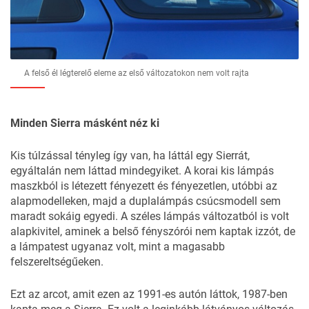
A felső él légterelő eleme az első változatokon nem volt rajta
Minden Sierra másként néz ki
Kis túlzással tényleg így van, ha láttál egy Sierrát,
egyáltalán nem láttad mindegyiket. A korai kis lámpás
maszkból is létezett fényezett és fényezetlen, utóbbi az
alapmodelleken, majd a duplalámpás csúcsmodell sem
maradt sokáig egyedi. A széles lámpás változatból is volt
alapkivitel, aminek a belső fényszórói nem kaptak izzót, de
a lámpatest ugyanaz volt, mint a magasabb
felszereltségűeken.
Ezt az arcot, amit ezen az 1991-es autón láttok, 1987-ben