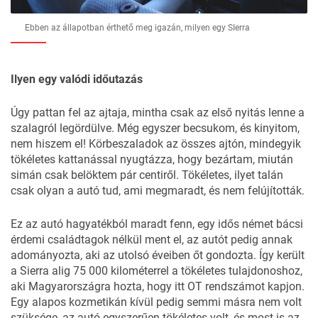
Ebben az állapotban érthető meg igazán, milyen egy SIerra
Ilyen egy valódi időutazás
Úgy pattan fel az ajtaja, mintha csak az első nyitás lenne a
szalagról legördülve. Még egyszer becsukom, és kinyitom,
nem hiszem el! Körbeszaladok az összes ajtón, mindegyik
tökéletes kattanással nyugtázza, hogy bezártam, miután
simán csak belöktem pár centiről. Tökéletes, ilyet talán
csak olyan a autó tud, ami megmaradt, és nem felújították.
Ez az autó hagyatékból maradt fenn, egy idős német bácsi
érdemi családtagok nélkül ment el, az autót pedig annak
adományozta, aki az utolsó éveiben őt gondozta. Így került
a Sierra alig 75 000 kilométerrel a tökéletes tulajdonoshoz,
aki Magyarországra hozta, hogy itt OT rendszámot kapjon.
Egy alapos kozmetikán kívül pedig semmi másra nem volt
szüksége, az autó egyszerűen tökéletes volt, és most is az,