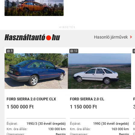
HIRDETÉS
Hasonló járművek
5
12
FORD SIERRA 2.0 COUPE CLX
FORD SIERRA 2.0 CL
1 500 000 Ft
1 150 000 Ft
Évjárat:
1990/3 (30 évnél öregebb)
Évjárat:
1990 (30 évnél öregebb)
É
Km. óra állás:
130 000 km
Km. óra állás:
163 000 km
K
Üzemanyag:
Benzin
Üzemanyag:
Benzin
Ü