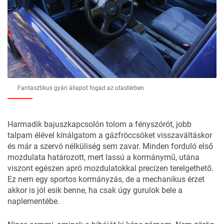
Fantasztikus gyári állapot fogad az utastérben
Harmadik bajuszkapcsolón tolom a fényszórót, jobb
talpam élével kínálgatom a gázfröccsöket visszaváltáskor
és már a szervó nélküliség sem zavar. Minden forduló első
mozdulata határozott, mert lassú a kormánymű, utána
viszont egészen apró mozdulatokkal precízen terelgethető.
Ez nem egy sportos kormányzás, de a mechanikus érzet
akkor is jól esik benne, ha csak úgy gurulok bele a
naplementébe.