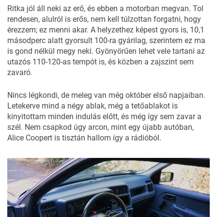
Ritka jól áll neki az erő, és ebben a motorban megvan. Tol
rendesen, alulról is erős, nem kell túlzottan forgatni, hogy
érezzem; ez menni akar. A helyzethez képest gyors is, 10,1
másodperc alatt gyorsult 100-ra gyárilag, szerintem ez ma
is gond nélkül megy neki. Gyönyörűen lehet vele tartani az
utazós 110-120-as tempót is, és közben a zajszint sem
zavaró.
Nincs légkondi, de meleg van még október első napjaiban.
Letekerve mind a négy ablak, még a tetőablakot is
kinyitottam minden indulás előtt, és még így sem zavar a
szél. Nem csapkod úgy arcon, mint egy újabb autóban,
Alice Coopert is tisztán hallom így a rádióból.