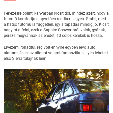
Fékezésre bólint, kanyarban kicsit dől, mindez azért, hogy a
futómű komfortja alapvetően rendben legyen. Stabil, mert
a hátsó futómű is független, így a tapadás mindig jó. Kicsit
nagy rá a felni, ezek a Saphire Cosworthról valók, gyáriak,
persze megvannak az eredeti 13 colos kerekek is hozzá.
Élvezem, rohadtul, rég volt ennyire egyben lévő autó
alattam, és ez az állapot valami fantasztikus! Ilyen lehetett
első Sierra tulajnak lenni.