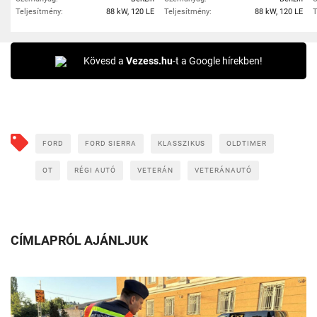
Teljesítmény:
88 kW, 120 LE
Teljesítmény:
88 kW, 120 LE
T
Kövesd a
Vezess.hu
-t a Google hírekben!
FORD
FORD SIERRA
KLASSZIKUS
OLDTIMER
OT
RÉGI AUTÓ
VETERÁN
VETERÁNAUTÓ
CÍMLAPRÓL AJÁNLJUK