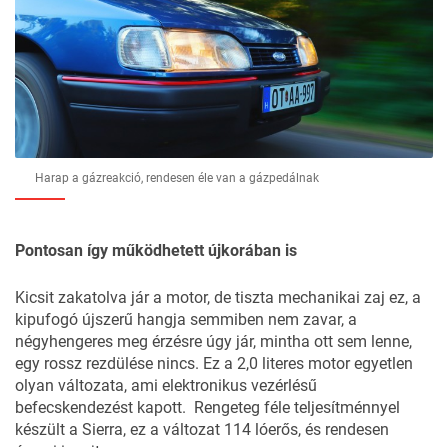
Harap a gázreakció, rendesen éle van a gázpedálnak
Pontosan így működhetett újkorában is
Kicsit zakatolva jár a motor, de tiszta mechanikai zaj ez, a
kipufogó újszerű hangja semmiben nem zavar, a
négyhengeres meg érzésre úgy jár, mintha ott sem lenne,
egy rossz rezdülése nincs. Ez a 2,0 literes motor egyetlen
olyan változata, ami elektronikus vezérlésű
befecskendezést kapott. Rengeteg féle teljesítménnyel
készült a Sierra, ez a változat 114 lóerős, és rendesen