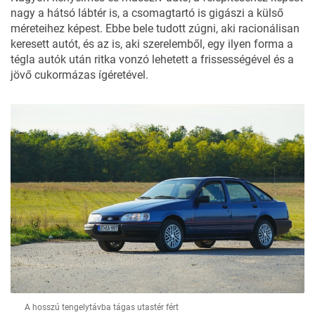
nagy a hátsó lábtér is, a csomagtartó is gigászi a külső
méreteihez képest. Ebbe bele tudott zúgni, aki racionálisan
keresett autót, és az is, aki szerelemből, egy ilyen forma a
tégla autók után ritka vonzó lehetett a frissességével és a
jövő cukormázas ígéretével.
A hosszú tengelytávba tágas utastér fért