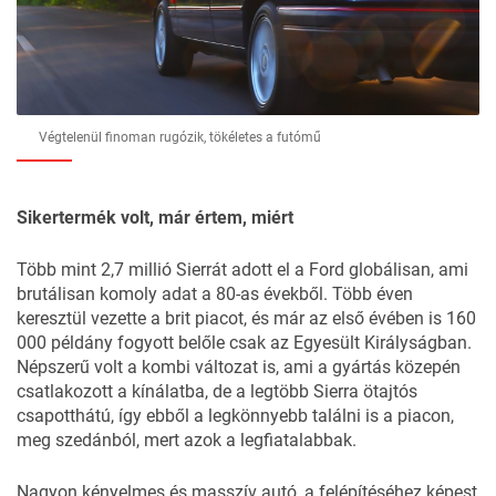
Végtelenül finoman rugózik, tökéletes a futómű
Sikertermék volt, már értem, miért
Több mint 2,7 millió Sierrát adott el a Ford globálisan, ami
brutálisan komoly adat a 80-as évekből. Több éven
keresztül vezette a brit piacot, és már az első évében is 160
000 példány fogyott belőle csak az Egyesült Királyságban.
Népszerű volt a kombi változat is, ami a gyártás közepén
csatlakozott a kínálatba, de a legtöbb Sierra ötajtós
csapotthátú, így ebből a legkönnyebb találni is a piacon,
meg szedánból, mert azok a legfiatalabbak.
Nagyon kényelmes és masszív autó, a felépítéséhez képest