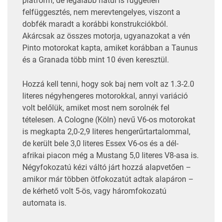
platform, de legalább hátul is független
felfüggesztés, nem merevtengelyes, viszont a
dobfék maradt a korábbi konstrukciókból.
Akárcsak az összes motorja, ugyanazokat a vén
Pinto motorokat kapta, amiket korábban a Taunus
és a Granada több mint 10 éven keresztül.
Hozzá kell tenni, hogy sok baj nem volt az 1.3-2.0
literes négyhengeres motorokkal, annyi variáció
volt belőlük, amiket most nem sorolnék fel
tételesen. A Cologne (Köln) nevű V6-os motorokat
is megkapta 2,0-2,9 literes hengerűrtartalommal,
de került bele 3,0 literes Essex V6-os és a dél-
afrikai piacon még a Mustang 5,0 literes V8-asa is.
Négyfokozatú kézi váltó járt hozzá alapvetően –
amikor már többen ötfokozatút adtak alapáron –
de kérhető volt 5-ös, vagy háromfokozatú
automata is.