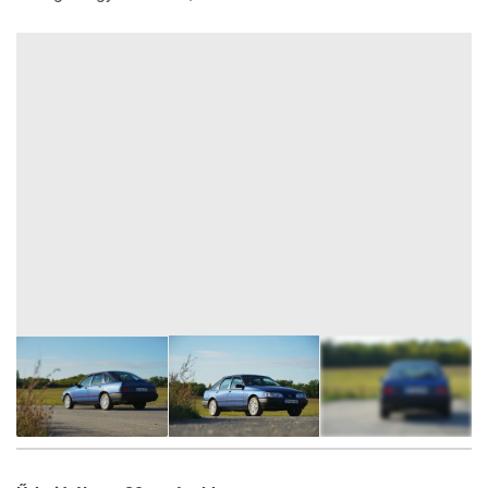
42
FOTÓ