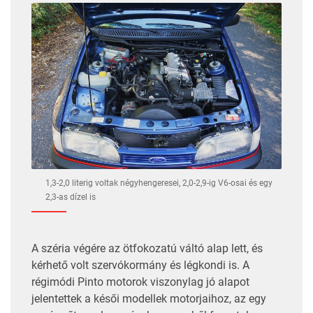
1,3-2,0 literig voltak négyhengeresei, 2,0-2,9-ig V6-osai és egy
2,3-as dízel is
A széria végére az ötfokozatú váltó alap lett, és
kérhető volt szervókormány és légkondi is. A
régimódi Pinto motorok viszonylag jó alapot
jelentettek a késői modellek motorjaihoz, az egy