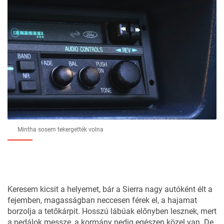
Mintha sosem tekergették volna
Keresem kicsit a helyemet, bár a Sierra nagy autóként élt a
fejemben, magasságban neccesen férek el, a hajamat
borzolja a tetőkárpit. Hosszú lábúak előnyben lesznek, mert
a pedálok messze, a kormány pedig egészen közel van. De