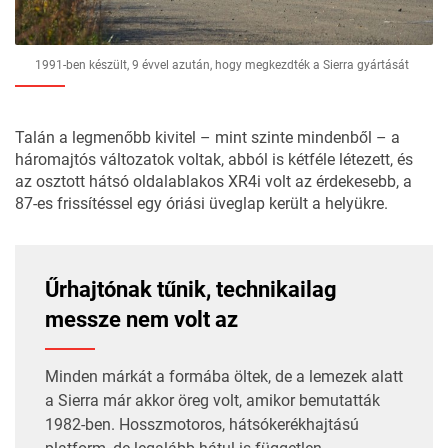
1991-ben készült, 9 évvel azután, hogy megkezdték a Sierra gyártását
Talán a legmenőbb kivitel – mint szinte mindenből – a
háromajtós változatok voltak, abból is kétféle létezett, és
az osztott hátsó oldalablakos XR4i volt az érdekesebb, a
87-es frissítéssel egy óriási üveglap került a helyükre.
Űrhajtónak tűnik, technikailag
messze nem volt az
Minden márkát a formába öltek, de a lemezek alatt
a Sierra már akkor öreg volt, amikor bemutatták
1982-ben. Hosszmotoros, hátsókerékhajtású