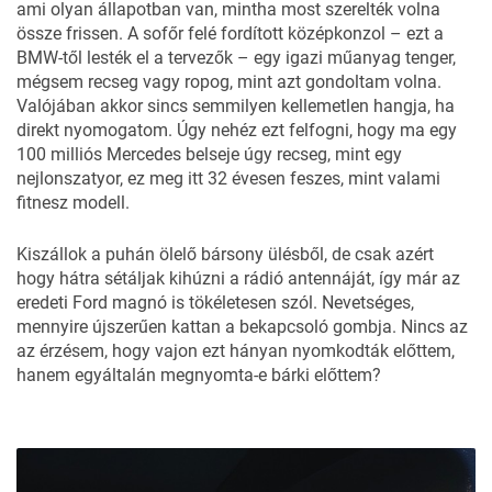
ami olyan állapotban van, mintha most szerelték volna
össze frissen. A sofőr felé fordított középkonzol – ezt a
BMW-től lesték el a tervezők – egy igazi műanyag tenger,
mégsem recseg vagy ropog, mint azt gondoltam volna.
Valójában akkor sincs semmilyen kellemetlen hangja, ha
direkt nyomogatom. Úgy nehéz ezt felfogni, hogy ma egy
100 milliós Mercedes belseje úgy recseg, mint egy
nejlonszatyor, ez meg itt 32 évesen feszes, mint valami
fitnesz modell.
Kiszállok a puhán ölelő bársony ülésből, de csak azért
hogy hátra sétáljak kihúzni a rádió antennáját, így már az
eredeti Ford magnó is tökéletesen szól. Nevetséges,
mennyire újszerűen kattan a bekapcsoló gombja. Nincs az
az érzésem, hogy vajon ezt hányan nyomkodták előttem,
hanem egyáltalán megnyomta-e bárki előttem?