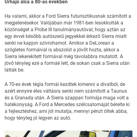
Űrhajó álca a 80-as években
Ha valami, akkor a Ford Sierra futurisztikusnak számított a
megjelenésekor. Valójában már 1981-ben lesokkolták a
közönséget a Probe III tanulmányautóval, hogy aztán az
egy évvel később autószerű jegyekkel érkező Sierra miatt
senki ne kapjon szívrohamot. Amikor a DeLorean a
szögletes formáival is abszolút a jövőt hozta, akkor a
Sierra lekerekített formával még távolabbra mutatott. A
jövő tényleg ezé a formáé lett, de sokan csak a Sierra után
látták be.
A 70-es évek tégla formái kezdtek kimenni a divatból, de
azért ennyire éles váltásra senki nem számított a Taunus
és a Granada után. A Sierra szappan formája maga volt a
hatékonyság. A Ford a Mercedes szélcsatornáját bérelte ki
a fejlesztéshez, ami jól mutatja, mennyi pénzt öltek abba,
hogy tényleg jó legyen az autó.