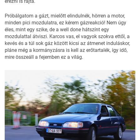
érezni is rajta.
Próbálgatom a gázt, mielőtt elindulnék, hörren a motor,
minden pici mozdulatra, ez kérem gázreakció! Nem úgy
éles, mint egy szike, de a well done hátszínt egy
mozdulattal átviszi. Karcos vas, el vagyok szokva ettől, a
kevés és a túl sok gáz között kicsi az átmenet induláskor,
pláne még a kormányzásra is kell az erőtartalék, így idő,
mire összeáll a fejemben ez a világ.