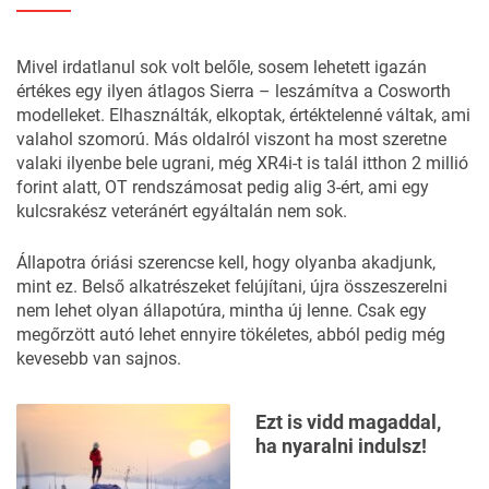
Mivel irdatlanul sok volt belőle, sosem lehetett igazán
értékes egy ilyen átlagos Sierra – leszámítva a Cosworth
modelleket. Elhasználták, elkoptak, értéktelenné váltak, ami
valahol szomorú. Más oldalról viszont ha most szeretne
valaki ilyenbe bele ugrani, még XR4i-t is talál itthon 2 millió
forint alatt, OT rendszámosat pedig alig 3-ért, ami egy
kulcsrakész veteránért egyáltalán nem sok.
Állapotra óriási szerencse kell, hogy olyanba akadjunk,
mint ez. Belső alkatrészeket felújítani, újra összeszerelni
nem lehet olyan állapotúra, mintha új lenne. Csak egy
megőrzött autó lehet ennyire tökéletes, abból pedig még
kevesebb van sajnos.
Ezt is vidd magaddal,
ha nyaralni indulsz!