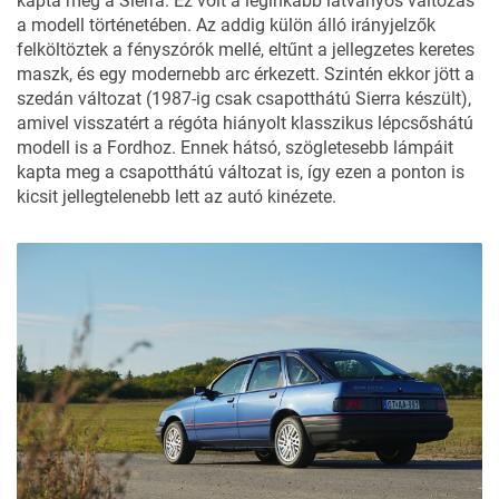
kapta meg a Sierra. Ez volt a leginkább látványos változás
a modell történetében. Az addig külön álló irányjelzők
felköltöztek a fényszórók mellé, eltűnt a jellegzetes keretes
maszk, és egy modernebb arc érkezett. Szintén ekkor jött a
szedán változat (1987-ig csak csapotthátú Sierra készült),
amivel visszatért a régóta hiányolt klasszikus lépcsőshátú
modell is a Fordhoz. Ennek hátsó, szögletesebb lámpáit
kapta meg a csapotthátú változat is, így ezen a ponton is
kicsit jellegtelenebb lett az autó kinézete.