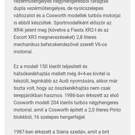
vezérműtengelyes négyhengeresből faragtak
dupla vezérműtengelyes, de nyolcszelepes
változatot és a Cosworth modellek turbós motorjai
is ebből készültek. Sportmodellként először az
XR4i jelent meg (követve a Fiesta XR2-t és az
Escort XR3 megnevezéseket) 2,8 literes
mechanikus befecskendezővel szerelt V6-os
motorral.
Ez a modell 150 lóerőt teljesített és
hátsókerékhajtás mellett még 4×4-es kivitel is
készült, leginkább az Audi nyomására, akkor már
tiszta volt, hogy az összkerékhajtás nem csak
terepjárókban hasznos. 1986-ban érkezett az első
Cosworth modell 204 lóerős turbós négyhengeres
motorral, amit a Cosworth épített a 2,0 literes Pinto
blokkból, 16 szelepes hengerfejjel.
1987-ben érkezett a Sierra szedán, amit a brit