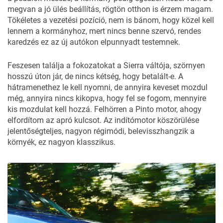
megvan a jó ülés beállítás, rögtön otthon is érzem magam.
Tökéletes a vezetési pozíció, nem is bánom, hogy közel kell
lennem a kormányhoz, mert nincs benne szervó, rendes
karedzés ez az új autókon elpunnyadt testemnek.
Feszesen találja a fokozatokat a Sierra váltója, szörnyen
hosszú úton jár, de nincs kétség, hogy betalált-e. A
hátramenethez le kell nyomni, de annyira keveset mozdul
még, annyira nincs kikopva, hogy fel se fogom, mennyire
kis mozdulat kell hozzá. Felhörren a Pinto motor, ahogy
elfordítom az apró kulcsot. Az indítómotor köszörülése
jelentőségteljes, nagyon régimódi, belevisszhangzik a
környék, ez nagyon klasszikus.