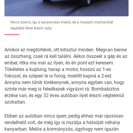
Nincs szervó, így a kanyarodás melós, de a masszív mechanikát
legalább lehet érezni rajta
Amikor ez megtörténik, ott kitisztul minden. Megvan benne
az összhang, csak rá kell találni. Akkor összeér a gép és az
ember, ritka ma már az ilyen, és én pont ezt keresem.
Tökéletes a kuplung, harap a motor, hosszú az 1-es
fokozat, és szépen le is forog, mielőtt kapná a 2-est.
Annyira nem tűnik törékenynek, annyira egyben van, hogy
szinte már meg is feledkezek vigyázni rá. Bombabiztos
érzése van, és egy 32 éves autóban ilyet érezni végtelenül
szokatlan.
Ebben az autóban nincs sperr, pedig ehhez már opciósan
rendelhető volt, de még így is riszálja a hátsóját néhány
kanyarban. Melós a kormányzás, úgyhogy nem igazán