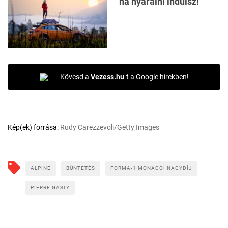
ha nyaralni indulsz!
Kövesd a
Vezess.hu
-t a Google hírekben!
Kép(ek) forrása:
Rudy Carezzevoli/Getty Images
ALPINE
BÜNTETÉS
FORMA-1 MONACÓI NAGYDÍJ
PIERRE GASLY