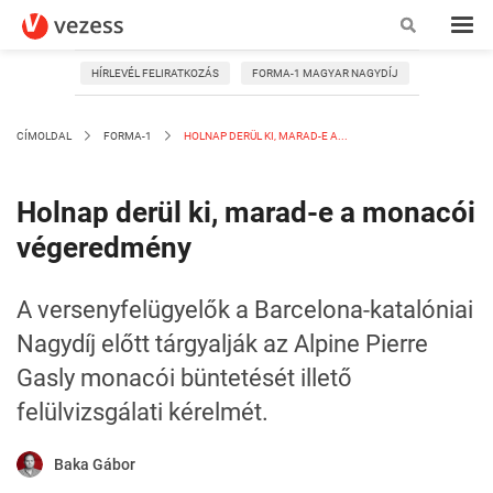
HÍRLEVÉL FELIRATKOZÁS
FORMA-1 MAGYAR NAGYDÍJ
CÍMOLDAL
FORMA-1
HOLNAP DERÜL KI, MARAD-E A...
Holnap derül ki, marad-e a monacói
végeredmény
A versenyfelügyelők a Barcelona-katalóniai
Nagydíj előtt tárgyalják az Alpine Pierre
Gasly monacói büntetését illető
felülvizsgálati kérelmét.
Baka Gábor