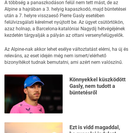
A többség a panaszkodáson felül nem tett mást, de az
Alpine a hajrában a 3. helyig kapaszkodó, majd büntetései
után a 7. helyre visszaeső Pierre Gasly esetében
felülvizsgálati kérelmet nyújtott be. Az ügyet csütörtökön,
azaz holnap, a Barcelona-katalóniai Nagydíj hétvégéjének
kezdetén tárgyalják a pályán az ottani versenyfelügyelők.
Az Alpine-nak akkor lehet esélye változtatást elérni, ha új és
releváns, az eset idején még nem ismert/elérhető
bizonyítékot tudnak bemutatni, ami azért nem valószínű.
Könnyekkel küszködött
Gasly, nem tudott a
büntetésről
Ezt is vidd magaddal,