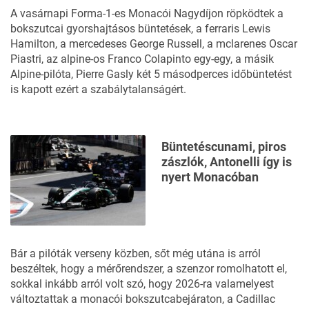
A vasárnapi Forma-1-es Monacói Nagydíjon röpködtek a
bokszutcai gyorshajtásos büntetések, a ferraris Lewis
Hamilton, a mercedeses George Russell, a mclarenes Oscar
Piastri, az alpine-os Franco Colapinto egy-egy, a másik
Alpine-pilóta, Pierre Gasly két 5 másodperces időbüntetést
is kapott ezért a szabálytalanságért.
Büntetéscunami, piros
zászlók, Antonelli így is
nyert Monacóban
Bár a pilóták verseny közben, sőt még utána is arról
beszéltek, hogy a mérőrendszer, a szenzor romolhatott el,
sokkal inkább arról volt szó, hogy 2026-ra valamelyest
változtattak a monacói bokszutcabejáraton, a Cadillac