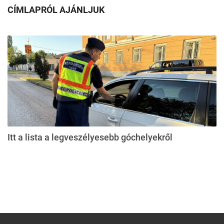
CÍMLAPRÓL AJÁNLJUK
Itt a lista a legveszélyesebb góchelyekről