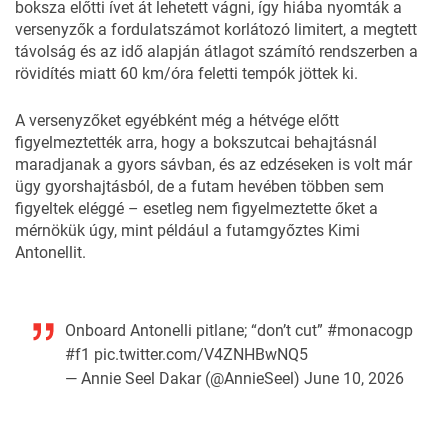
boksza előtti ívet át lehetett vágni, így hiába nyomták a
versenyzők a fordulatszámot korlátozó limitert, a megtett
távolság és az idő alapján átlagot számító rendszerben a
rövidítés miatt 60 km/óra feletti tempók jöttek ki.
A versenyzőket egyébként még a hétvége előtt
figyelmeztették arra, hogy a bokszutcai behajtásnál
maradjanak a gyors sávban, és az edzéseken is volt már
ügy gyorshajtásból, de a futam hevében többen sem
figyeltek eléggé – esetleg nem figyelmeztette őket a
mérnökük úgy, mint például a futamgyőztes Kimi
Antonellit.
Onboard Antonelli pitlane; “don’t cut”
#monacogp
#f1
pic.twitter.com/V4ZNHBwNQ5
— Annie Seel Dakar (@AnnieSeel)
June 10, 2026