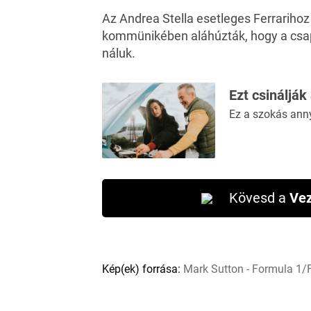
Az Andrea Stella esetleges Ferrarihoz 
kommünikében aláhúzták, hogy a csap
náluk.
Ezt csinálják
Ez a szokás ann
Kövesd a
Vez
Kép(ek) forrása:
Mark Sutton - Formula 1/F