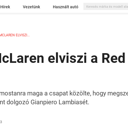
Hírek
Vezetünk
Használt autó
MCLAREN ELVISZI...
cLaren elviszi a Red
, mostanra maga a csapat közölte, hogy megsz
t dolgozó Gianpiero Lambiasét.
43