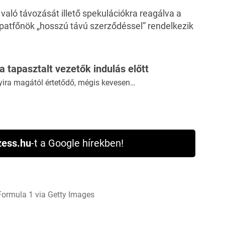
való távozását illető spekulációkra reagálva a
atfőnök „hosszú távú szerződéssel” rendelkezik
 a tapasztalt vezetők indulás előtt
yira magától értetődő, mégis kevesen…
ess.hu
-t a Google hírekben!
ormula 1 via Getty Images