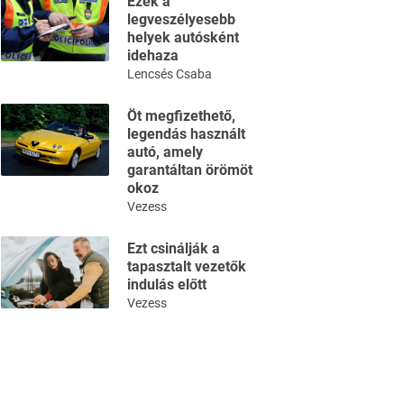
Ezek a
legveszélyesebb
helyek autósként
idehaza
Lencsés Csaba
Öt megfizethető,
legendás használt
autó, amely
garantáltan örömöt
okoz
Vezess
Ezt csinálják a
tapasztalt vezetők
indulás előtt
Vezess