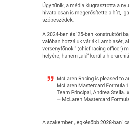
Úgy tűnik, a média kiugrasztotta a ny
hivatalosan is megerősítette a hírt, ig
szóbeszédek.
A 2024-ben és ’25-ben konstruktőri ba
valóban hozzájuk várják Lambiasét, a
versenyfőnöki” (chief racing officer)
helyére, hanem „alá” kerül a hierarchi
McLaren Racing is pleased to a
McLaren Mastercard Formula 1 T
Team Principal, Andrea Stella.
— McLaren Mastercard Formul
A szakember „legkésőbb 2028-ban” cs