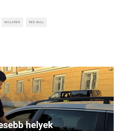
MCLAREN
RED BULL
yesebb helyek