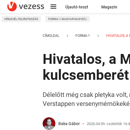
Újautó-teszt
Magazin
HÍRLEVÉL FELIRATKOZÁS
FORMA-1 MAGYAR NAGYDÍJ
Kresz
CÍMOLDAL
FORMA-1
HIVATALOS, A 
Hivatalos, a M
kulcsemberét
Délelőtt még csak pletyka volt
Verstappen versenymérnökekén
Baka Gábor
2026.04.09. csütörtök 16: