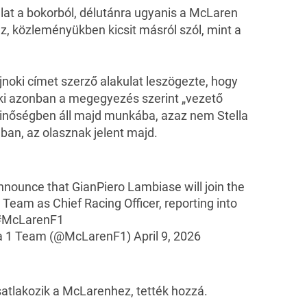
ulat a bokorból, délutánra ugyanis a McLaren
az,
közleményükben
kicsit másról szól, mint a
jnoki címet szerző alakulat leszögezte, hogy
ki azonban a megegyezés szerint „vezető
 minőségben áll majd munkába, azaz nem Stella
ában, az olasznak jelent majd.
nnounce that GianPiero Lambiase will join the
eam as Chief Racing Officer, reporting into
#McLarenF1
a 1 Team (@McLarenF1)
April 9, 2026
atlakozik a McLarenhez, tették hozzá.