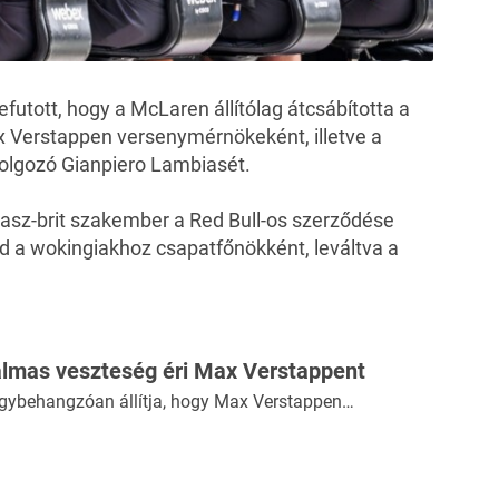
efutott, hogy a McLaren állítólag átcsábította a
x Verstappen versenymérnökeként, illetve a
olgozó Gianpiero Lambiasét.
lasz-brit szakember a Red Bull-os szerződése
jd a wokingiakhoz csapatfőnökként, leváltva a
talmas veszteség éri Max Verstappent
gybehangzóan állítja, hogy Max Verstappen…