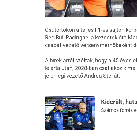
Csütörtökön a teljes F1-es sajtón körb
Red Bull Racingnél a kezdetek óta Ma
csapat vezető versenymérnökeként d
A hírek arról szóltak
, hogy a 45 éves o
lejárta után, 2028-ban csatlakozik ma
jelenlegi vezető Andrea Stellát.
Kiderült, ha
Számos forrás e