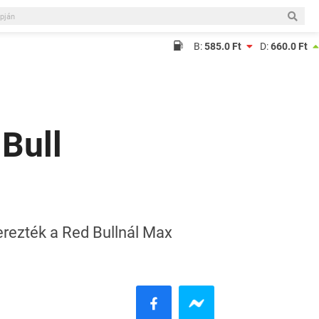
B:
585.0 Ft
D:
660.0 Ft
 Bull
erezték a Red Bullnál Max