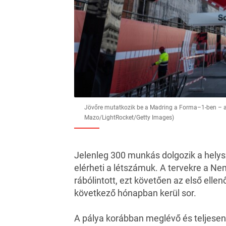
Jövőre mutatkozik be a Madring a Forma–1-ben – a
Mazo/LightRocket/Getty Images)
Jelenleg 300 munkás dolgozik a helys
elérheti a létszámuk. A tervekre a N
rábólintott, ezt követően az első elle
következő hónapban kerül sor.
A pálya korábban meglévő és teljesen ú