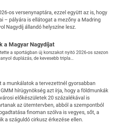
26-os versenynaptára
, ezzel együtt az is, hogy
i – pályára is ellátogat a mezőny a Madring
ol Nagydíj
állandó helyszíne
lesz.
ik a Magyar Nagydíjat
ette a sportágban új korszakot nyitó 2026-os szezon
anyol duplázás, de kevesebb tripla…
tt a munkálatok a tervezettnél gyorsabban
a
GMM hírügynökség
azt írja, hogy a földmunkák
ővárosi előkészületek 20 százalékával is
 tartanak az ütemtervben, abból a szempontból
ogadtatása finoman szólva is vegyes, sőt, a
ik a száguldó cirkusz érkezése ellen.