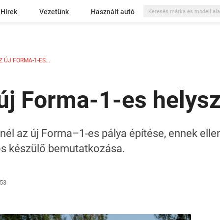
Hírek
Vezetünk
Használt autó
ÚJ FORMA-1-ES...
új Forma-1-es helysz
tnél az új Forma–1-es pálya építése, ennek el
os készülő bemutatkozása.
:53