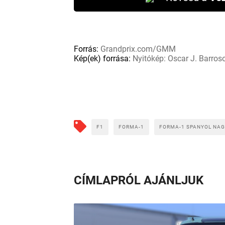
Forrás:
Grandprix.com/GMM
Kép(ek) forrása:
Nyitókép: Oscar J. Barros
F1
FORMA-1
FORMA-1 SPANYOL NAG
CÍMLAPRÓL AJÁNLJUK