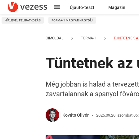
Újautó-teszt
Magazin
HÍRLEVÉL FELIRATKOZÁS
FORMA-1 MAGYAR NAGYDÍJ
Kresz
CÍMOLDAL
FORMA-1
TÜNTETNEK AZ 
Tüntetnek az 
Még jobban is halad a tervezet
zavartalannak a spanyol fővár
Kováts Olivér
2025.09.20. szombat 06