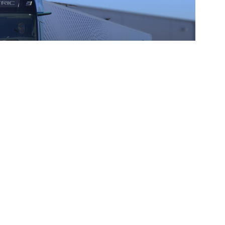
ximális erő: Ilyen a
iása