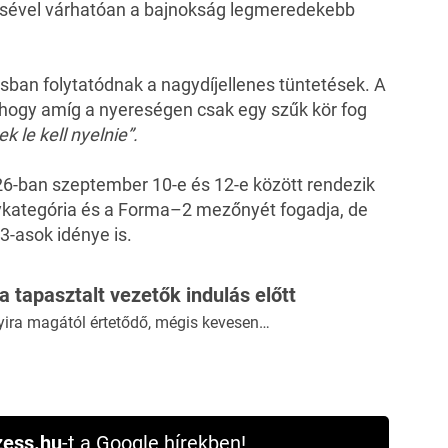
sével várhatóan a bajnokság legmeredekebb
ban folytatódnak a nagydíjellenes tüntetések. A
 hogy amíg a nyereségen csak egy szűk kör fog
 le kell nyelnie”.
26-ban szeptember 10-e és 12-e között rendezik
lykategória és a Forma–2 mezőnyét fogadja, de
-asok idénye is.
 a tapasztalt vezetők indulás előtt
yira magától értetődő, mégis kevesen…
ess.hu
-t a Google hírekben!