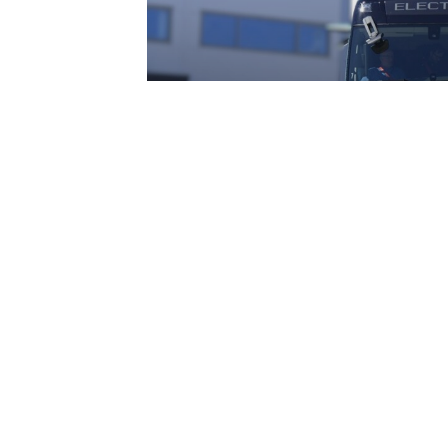
Zéró emisszió, ma
Volvo csendes ór