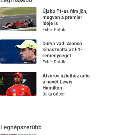
Legfrissebb
Újabb F1-es film jön,
megvan a premier
ideje is
Fehér Patrik
Durva vád: Alonso
kihasználta az F1-
reménységet
Fehér Patrik
Átverős üzlethez adta
a nevét Lewis
Hamilton
Baka Gábor
Legnépszerűbb