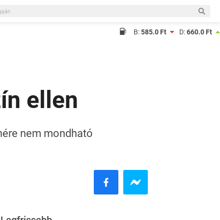
B:
585.0 Ft
D:
660.0 Ft
ín ellen
lenére nem mondható