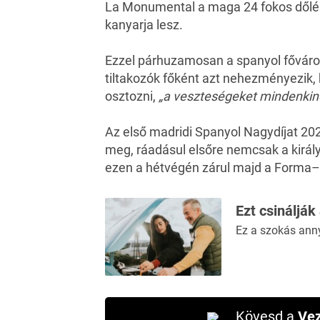
La Monumental a maga 24 fokos dőlé
kanyarja lesz.
Ezzel párhuzamosan a spanyol főváros
tiltakozók főként azt nehezményezik,
osztozni,
„a veszteségeket mindenkinek
Az első madridi Spanyol Nagydíjat 20
meg, ráadásul elsőre nemcsak a kirá
ezen a hétvégén zárul majd a Forma–3
Ezt csinálják
Ez a szokás ann
Kövesd a
Vez