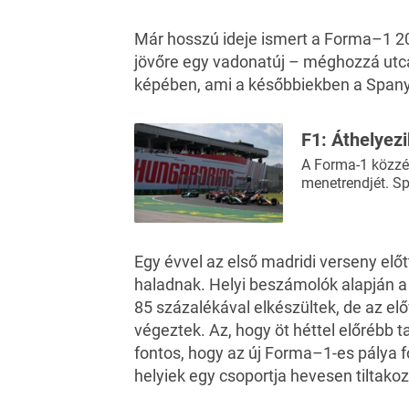
Már hosszú ideje ismert
a Forma–1 20
jövőre egy vadonatúj – méghozzá utca
képében, ami a későbbiekben a Spany
F1: Áthelyez
A Forma-1 közzét
menetrendjét. Sp
Egy évvel az első madridi verseny elő
haladnak. Helyi beszámolók alapján 
85 százalékával elkészültek, de az el
végeztek. Az, hogy öt héttel előrébb
fontos, hogy az új Forma–1-es pálya f
helyiek egy csoportja hevesen tiltakoz