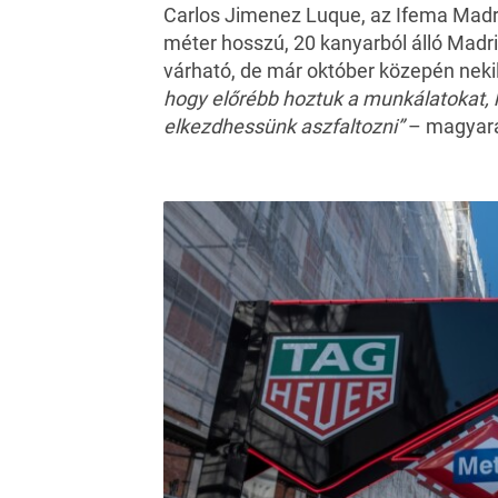
Carlos Jimenez Luque, az Ifema Madri
méter hosszú, 20 kanyarból álló Madr
várható, de már október közepén neki
hogy előrébb hoztuk a munkálatokat, 
elkezdhessünk aszfaltozni”
– magyará