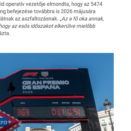
d operatív vezetője elmondta, hogy az 5474
ing befejezése továbbra is 2026 májusára
látnak az aszfaltozásnak.
„Az a fő oka annak,
hogy az esős időszakot elkerülve mielőbb
zta.