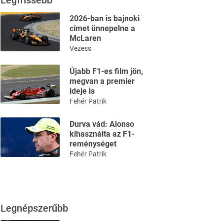
Legfrissebb
2026-ban is bajnoki
címet ünnepelne a
McLaren
Vezess
Újabb F1-es film jön,
megvan a premier
ideje is
Fehér Patrik
Durva vád: Alonso
kihasználta az F1-
reménységet
Fehér Patrik
Legnépszerűbb