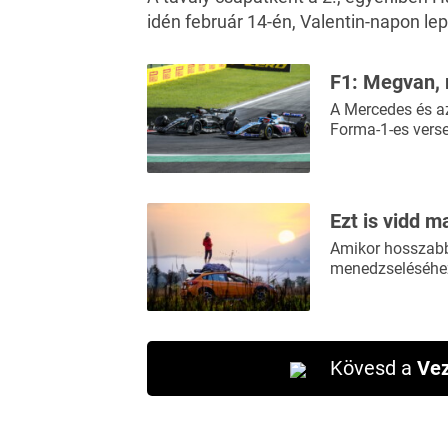
idén február 14-én, Valentin-napon
lep
F1: Megvan, 
A Mercedes és az
Forma-1-es vers
Ezt is vidd m
Amikor hosszabb 
menedzseléséhez
Kövesd a
Vez