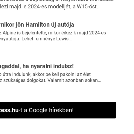
lezi majd le
2024-es modelljét, a W15-öst.
mikor jön Hamilton új autója
 Alpine is bejelentette, mikor érkezik majd 2024-es
enyautója. Lehet remnénye Lewis…
agaddal, ha nyaralni indulsz!
útra indulunk, akkor be kell pakolni az élet
 szükséges dolgokat. Valamit azonban sokan…
ess.hu
-t a Google hírekben!