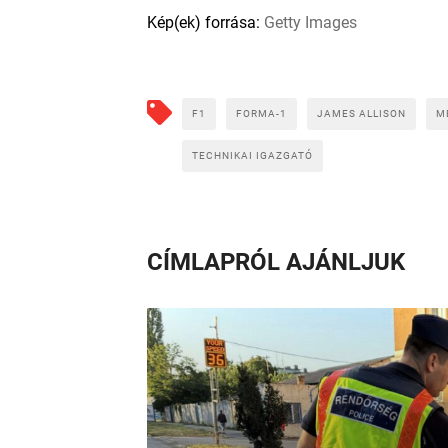
Kép(ek) forrása:
Getty Images
F1
FORMA-1
JAMES ALLISON
M
TECHNIKAI IGAZGATÓ
CÍMLAPRÓL AJÁNLJUK