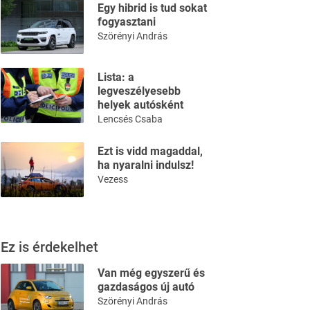
Egy hibrid is tud sokat
fogyasztani
Szörényi András
Lista: a
legveszélyesebb
helyek autósként
Lencsés Csaba
Ezt is vidd magaddal,
ha nyaralni indulsz!
Vezess
Ez is érdekelhet
Van még egyszerű és
gazdaságos új autó
Szörényi András