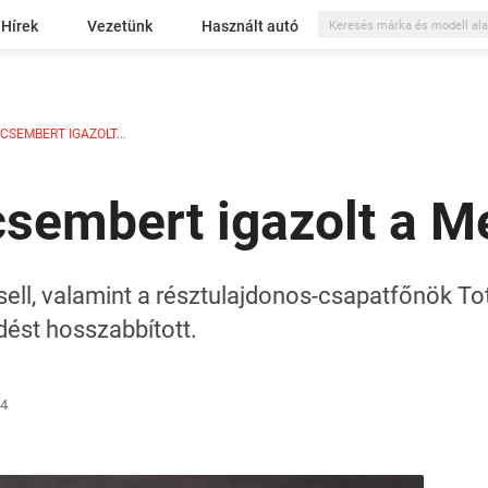
Hírek
Vezetünk
Használt autó
CSEMBERT IGAZOLT...
csembert igazolt a 
ell, valamint a résztulajdonos-csapatfőnök To
dést hosszabbított.
24