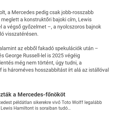
volt, a Mercedes pedig csak jobb-rosszabb
meglett a konstruktőri bajoki cím, Lewis
el a végső győzelmet –, a nyolcszoros bajnok
ló visszatérésen.
alamint az ebből fakadó spekulációk után –
s George Russell-lel is 2025 végéig
lentés még nem történt, úgy tudni, a
is hároméves hosszabbítást írt alá az istállóval
zták a Mercedes-főnököt
cedest példátlan sikerekre vivő Toto Wolff legalább
 Lewis Hamiltont is soraiban tudó…