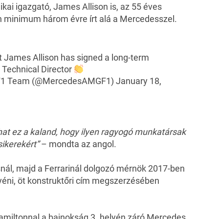
kai igazgató, James Allison is, az 55 éves
n minimum három évre írt alá a Mercedesszel.
t James Allison has signed a long-term
 Technical Director
F1 Team (@MercedesAMGF1)
January 18,
dhat ez a kaland, hogy ilyen ragyogó munkatársak
sikerekért”
– mondta az angol.
nál, majd a Ferrarinál dolgozó mérnök 2017-ben
éni, öt konstruktőri cím megszerzésében
Hamiltonnal a bajnokság 3. helyén záró Mercedes