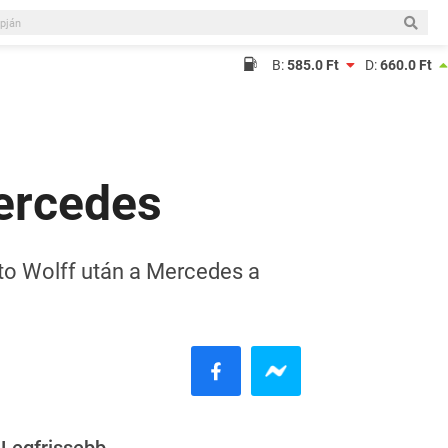
B:
585.0 Ft
D:
660.0 Ft
Mercedes
to Wolff után a Mercedes a