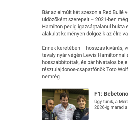
Bár az elmúlt két szezon a Red Bullé 
üldözőként szerepelt – 2021-ben még 
Hamilton pedig igazságtalanul bukta 
alakulat keményen dolgozik az élre va
Ennek keretében – hosszas kivárás, v
tavaly nyár végén Lewis Hamiltonnal é
hosszabbítottak, és bár hivatalos beje
résztulajdonos-csapatfőnök Toto Wolff 
nemrég.
F1: Bebetono
Úgy tűnik, a Mer
2026-ig marad a