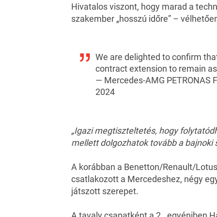
Hivatalos viszont, hogy marad a techni
szakember „hosszú időre” – vélhetőe
We are delighted to confirm tha
contract extension to remain as
— Mercedes-AMG PETRONAS 
2024
„Igazi megtiszteltetés, hogy folytató
mellett dolgozhatok tovább a bajnoki 
A korábban a Benetton/Renault/Lotus
csatlakozott a Mercedeshez, négy egy
játszott szerepet.
A tavaly csapatként a 2., egyéniben 