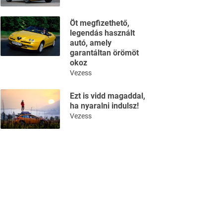
Öt megfizethető,
legendás használt
autó, amely
garantáltan örömöt
okoz
Vezess
Ezt is vidd magaddal,
ha nyaralni indulsz!
Vezess