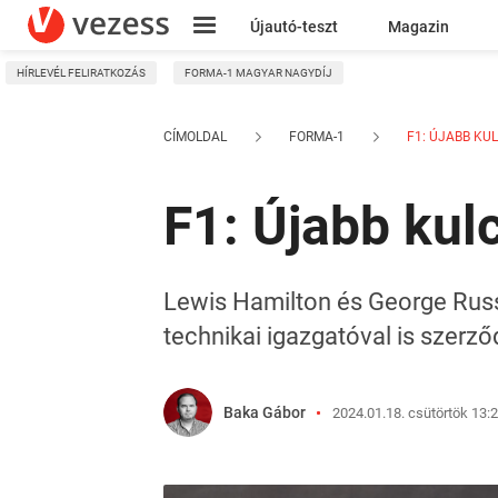
Újautó-teszt
Magazin
HÍRLEVÉL FELIRATKOZÁS
FORMA-1 MAGYAR NAGYDÍJ
Kresz
CÍMOLDAL
FORMA-1
F1: ÚJABB KUL
F1: Újabb kul
Lewis Hamilton és George Russ
technikai igazgatóval is szerző
Baka Gábor
2024.01.18. csütörtök 13: