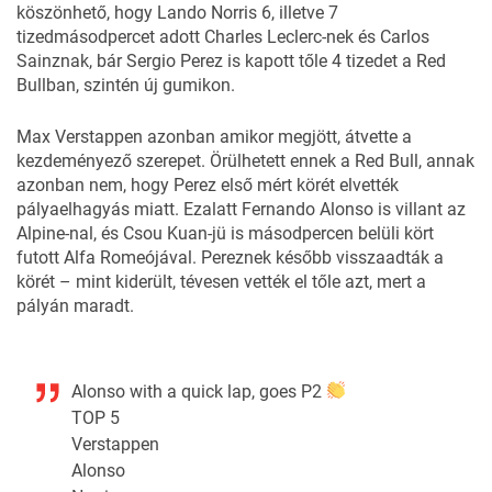
köszönhető, hogy Lando Norris 6, illetve 7
tizedmásodpercet adott Charles Leclerc-nek és Carlos
Sainznak, bár Sergio Perez is kapott tőle 4 tizedet a Red
Bullban, szintén új gumikon.
Max Verstappen azonban amikor megjött, átvette a
kezdeményező szerepet. Örülhetett ennek a Red Bull, annak
azonban nem, hogy Perez első mért körét elvették
pályaelhagyás miatt. Ezalatt Fernando Alonso is villant az
Alpine-nal, és Csou Kuan-jü is másodpercen belüli kört
futott Alfa Romeójával. Pereznek később visszaadták a
körét – mint kiderült, tévesen vették el tőle azt, mert a
pályán maradt.
Alonso with a quick lap, goes P2
TOP 5
Verstappen
Alonso