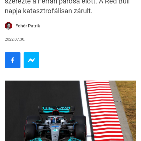
szerezte a Ferrari párosa előtt. A Red Bull
napja katasztrofálisan zárult.
Fehér Patrik
2022.07.30.