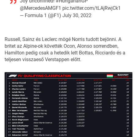
Joy unconfined!
#HungarianGP
@MercedesAMGF1
pic.twitter.com/tLAjRwjCk1
— Formula 1 (@F1)
July 30, 2022
Russell, Sainz és Leclerc mögé Norris tudott bejönni. A
britet az Alpine-ok követték Ocon, Alonso sorrendben,
Hamilton pedig csak a hetedik lett Bottas, Ricciardo és a
teljesen visszaeső Verstappen előtt.