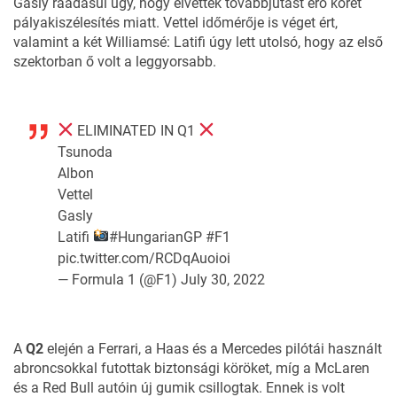
Gasly ráadásul úgy, hogy elvették továbbjutást érő körét
pályakiszélesítés miatt. Vettel időmérője is véget ért,
valamint a két Williamsé: Latifi úgy lett utolsó, hogy az első
szektorban ő volt a leggyorsabb.
ELIMINATED IN Q1
Tsunoda
Albon
Vettel
Gasly
Latifi
#HungarianGP
#F1
pic.twitter.com/RCDqAuoioi
— Formula 1 (@F1)
July 30, 2022
A
Q2
elején a Ferrari, a Haas és a Mercedes pilótái használt
abroncsokkal futottak biztonsági köröket, míg a McLaren
és a Red Bull autóin új gumik csillogtak. Ennek is volt