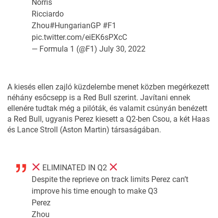
Norris
Ricciardo
Zhou
#HungarianGP
#F1
pic.twitter.com/eiEK6sPXcC
— Formula 1 (@F1)
July 30, 2022
A kiesés ellen zajló küzdelembe menet közben megérkezett
néhány esőcsepp is a Red Bull szerint. Javítani ennek
ellenére tudtak még a pilóták, és valamit csúnyán benézett
a Red Bull, ugyanis Perez kiesett a Q2-ben Csou, a két Haas
és Lance Stroll (Aston Martin) társaságában.
ELIMINATED IN Q2
Despite the reprieve on track limits Perez can’t
improve his time enough to make Q3
Perez
Zhou