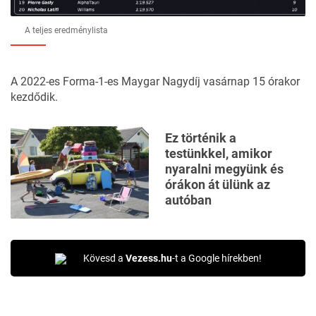
A teljes eredménylista
A 2022-es Forma-1-es Maygar Nagydíj vasárnap 15 órakor
kezdődik.
Ez történik a
testünkkel, amikor
nyaralni megyünk és
órákon át ülünk az
autóban
Kövesd a
Vezess.hu
-t a Google hírekben!