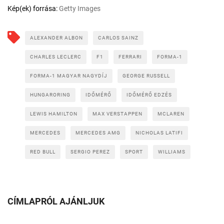
Kép(ek) forrása:
Getty Images
ALEXANDER ALBON
CARLOS SAINZ
CHARLES LECLERC
F1
FERRARI
FORMA-1
FORMA-1 MAGYAR NAGYDÍJ
GEORGE RUSSELL
HUNGARORING
IDŐMÉRŐ
IDŐMÉRŐ EDZÉS
LEWIS HAMILTON
MAX VERSTAPPEN
MCLAREN
MERCEDES
MERCEDES AMG
NICHOLAS LATIFI
RED BULL
SERGIO PEREZ
SPORT
WILLIAMS
CÍMLAPRÓL AJÁNLJUK