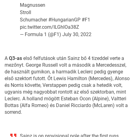
Magnussen
Stroll
Schumacher
#HungarianGP
#F1
pic.twitter.com/ILGhlOa38Z
— Formula 1 (@F1)
July 30, 2022
A
Q3-as
első felfutások után Sainz bő 4 tizeddel verte a
mezőnyt. George Russell volt a második a Mercedesszel,
de használt gumikon, a harmadik Leclerc pedig gyenge
első szektort futott. Őt Lewis Hamilton (Mercedes), Alonso
és Norris követte, Verstappen pedig csak a hetedik volt,
ugyanis még nagyobbat rontott az első szektorban, mint
Leclerc. A holland mögött Esteban Ocon (Alpine), Valtteri
Bottas (Alfa Romeo) és Daniel Ricciardo (McLaren) volt a
sorrend.
Sainz is on provisional pole after the first runs