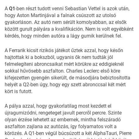
A
Q1
-ben részt tudott venni Sebastian Vettel is azok után,
hogy Aston Martinjával a falnak csúszott az utolsó
gyakorláson. Az autó nem sérült komolyabban, az elsők
között gurult pályára a kvalifikáción. Nem is volt egyébként
kérdés, hogy minden autóra a lágy gumik kerülnek fel.
A Ferrarik kicsit rizikós játékot űztek azzal, hogy későn
hajtottak ki a bokszból, ugyanis ők nem tudták jól
felmelegíteni abroncsaikat mért körükre az eddigieknél
sokkal hűvösebb aszfalton. Charles Leclerc első köre
kifejezetten gyengén sikerült, de másodjára bebiztosította
helyét a Q2-ben úgy, hogy egy szett abronccsal két mért
kört is futott.
A pálya azzal, hogy gyakorlatilag most kezdett el
újragumizódni, rengeteget javult percről percre. Szinte
olyan érzése lehetett az embernek, mintha felszáradó
aszfalton zajlana az autózás, így folyamatos volt a
körözés. A Q1-ben végül búcsúzott a két AlphaTauri, Pierre