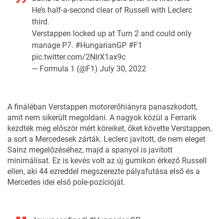
He’s half-a-second clear of Russell with Leclerc
third.
Verstappen locked up at Turn 2 and could only
manage P7.
#HungarianGP
#F1
pic.twitter.com/2NlrX1ax9c
— Formula 1 (@F1)
July 30, 2022
A fináléban Verstappen motorerőhiányra panaszkodott,
amit nem sikerült megoldani. A nagyok közül a Ferrarik
kezdték meg először mért köreiket, őket követte Verstappen,
a sort a Mercedesek zárták. Leclerc javított, de nem eleget
Sainz megelőzéséhez, majd a spanyol is javított
minimálisat. Ez is kevés volt az új gumikon érkező Russell
ellen, aki 44 ezreddel megszerezte pályafutása első és a
Mercedes idei első pole-pozícióját.