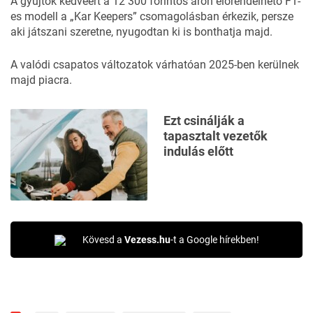
A gyűjtők kedvéért a 12 300 forintos áron
előrendelhető
F1-
es modell a „Kar Keepers” csomagolásban érkezik, persze
aki játszani szeretne, nyugodtan ki is bonthatja majd.
A valódi csapatos változatok várhatóan 2025-ben kerülnek
majd piacra.
Ezt csinálják a
tapasztalt vezetők
indulás előtt
Kövesd a
Vezess.hu
-t a Google hírekben!