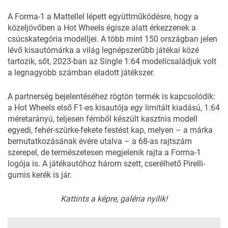
A Forma-1 a Mattellel lépett együttműködésre, hogy a
közeljövőben a Hot Wheels égisze alatt érkezzenek a
csúcskategória modelljei. A több mint 150 országban jelen
lévő kisautómárka a világ legnépszerűbb játékai közé
tartozik, sőt, 2023-ban az Single 1:64 modellcsaládjuk volt
a legnagyobb számban eladott játékszer.
A partnerség bejelentéséhez rögtön termék is kapcsolódik:
a Hot Wheels első F1-es kisautója egy limitált kiadású, 1:64
méretarányú, teljesen fémből készült kasztnis modell
egyedi, fehér-szürke-fekete festést kap, melyen – a márka
bemutatkozásának évére utalva – a 68-as rajtszám
szerepel, de természetesen megjelenik rajta a Forma-1
logója is. A játékautóhoz három szett, cserélhető Pirelli-
gumis kerék is jár.
Kattints a képre, galéria nyílik!