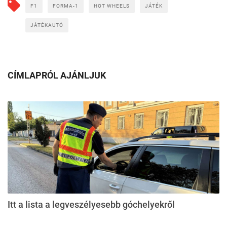
F1
FORMA-1
HOT WHEELS
JÁTÉK
JÁTÉKAUTÓ
CÍMLAPRÓL AJÁNLJUK
Itt a lista a legveszélyesebb góchelyekről