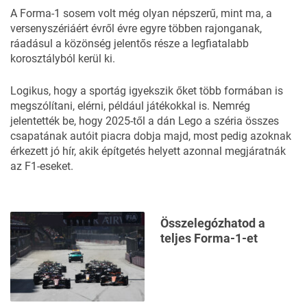
A Forma-1 sosem volt még olyan népszerű, mint ma, a
versenyszériáért évről évre egyre többen rajonganak,
ráadásul a közönség jelentős része a legfiatalabb
korosztályból kerül ki.
Logikus, hogy a sportág igyekszik őket több formában is
megszólítani, elérni, például játékokkal is. Nemrég
jelentették be, hogy 2025-től a dán Lego a széria összes
csapatának autóit piacra dobja majd, most pedig azoknak
érkezett jó hír, akik építgetés helyett azonnal megjáratnák
az F1-eseket.
Összelegózhatod a
teljes Forma-1-et