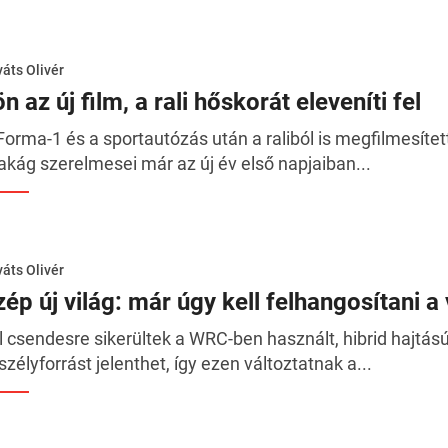
áts Olivér
n az új film, a rali hőskorát eleveníti fel
Forma-1 és a sportautózás után a raliból is megfilmesít
akág szerelmesei már az új év első napjaiban...
áts Olivér
zép új világ: már úgy kell felhangosítani 
l csendesre sikerültek a WRC-ben használt, hibrid hajtás
szélyforrást jelenthet, így ezen változtatnak a...