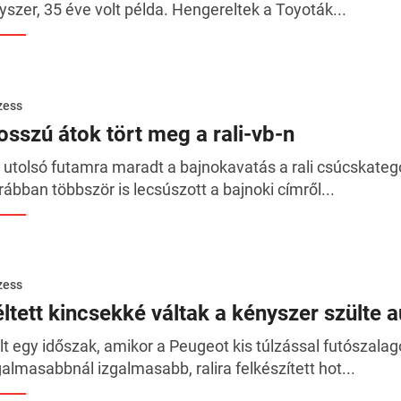
yszer, 35 éve volt példa. Hengereltek a Toyoták...
zess
osszú átok tört meg a rali-vb-n
 utolsó futamra maradt a bajnokavatás a rali csúcskategó
rábban többször is lecsúszott a bajnoki címről...
zess
éltett kincsekké váltak a kényszer szülte 
lt egy időszak, amikor a Peugeot kis túlzással futószala
galmasabbnál izgalmasabb, ralira felkészített hot...