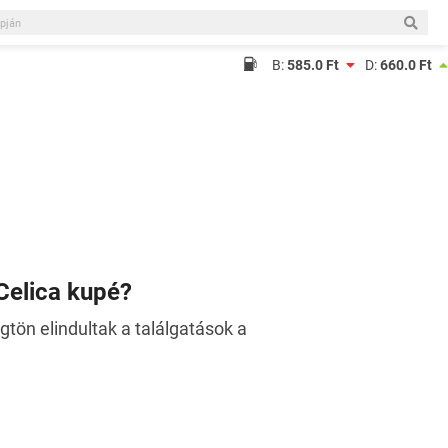
B:
585.0 Ft
D:
660.0 Ft
 Celica kupé?
ögtön elindultak a találgatások a