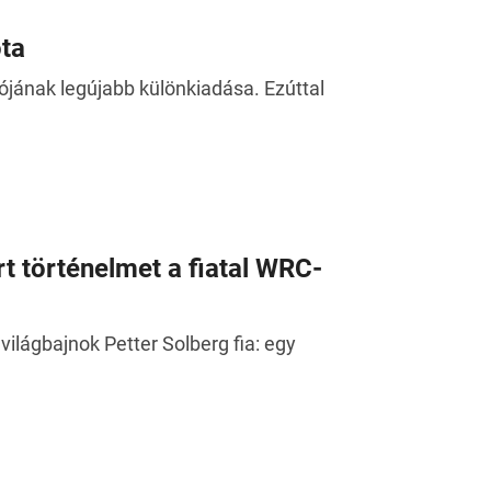
ota
ójának legújabb különkiadása. Ezúttal
t történelmet a fiatal WRC-
ilágbajnok Petter Solberg fia: egy