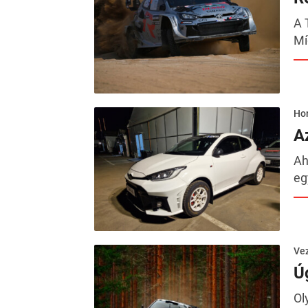
A 
Mí
Hor
A
Ah
eg
Ve
Úg
Ol