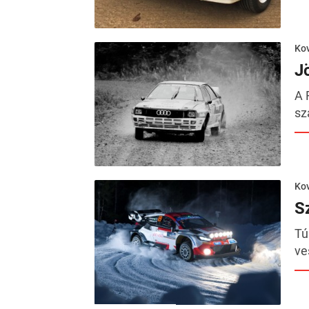
Kov
Jö
A 
sz
Kov
S
Tú
ve