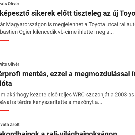
áts Olivér
képesztő sikerek előtt tiszteleg az új Toy
ár Magyarországon is megjelenhet a Toyota utcai raliaut
bastien Ogier kilencedik vb-címe ihlette meg a...
áts Olivér
érprofi mentés, ezzel a megmozdulással ír
lóta
m akárhogy kezdte első teljes WRC-szezonját a 2003-as v
bával is térdre kényszerítette a mezőnyt a...
váth Zsolt
ekordbajnok a rali-világbajnokságon