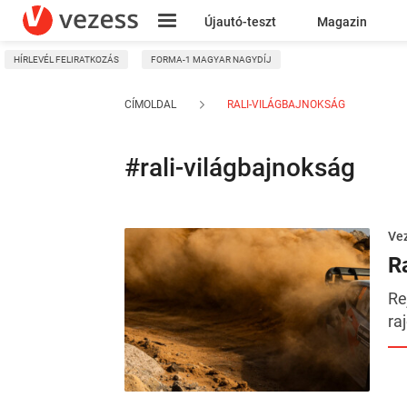
Újautó-teszt
Magazin
HÍRLEVÉL FELIRATKOZÁS
FORMA-1 MAGYAR NAGYDÍJ
Kresz
CÍMOLDAL
RALI-VILÁGBAJNOKSÁG
#rali-világbajnokság
Ve
R
Re
ra