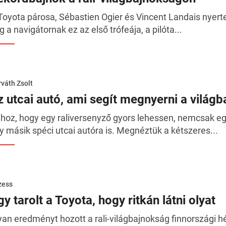
Toyota párosa, Sébastien Ogier és Vincent Landais nyerte
g a navigátornak ez az első trófeája, a pilóta...
váth Zsolt
z utcai autó, ami segít megnyerni a világ
hoz, hogy egy raliversenyző gyors lehessen, nemcsak e
y másik spéci utcai autóra is. Megnéztük a kétszeres...
zess
y tarolt a Toyota, hogy ritkán látni olyat
yan eredményt hozott a rali-világbajnokság finnországi h