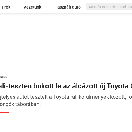
Hírek
Vezetünk
Használt autó
zess
ali-teszten bukott le az álcázott új Toyota
jtélyes autót tesztelt a Toyota rali körülmények között, r
jongók táborában.