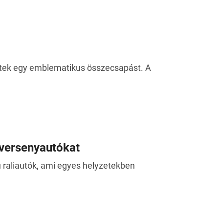
ettek egy emblematikus összecsapást. A
a versenyautókat
ú raliautók, ami egyes helyzetekben