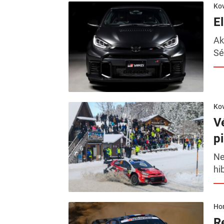
Kov
El
Ak
Sé
Kov
V
pi
Ne
hi
Hor
R