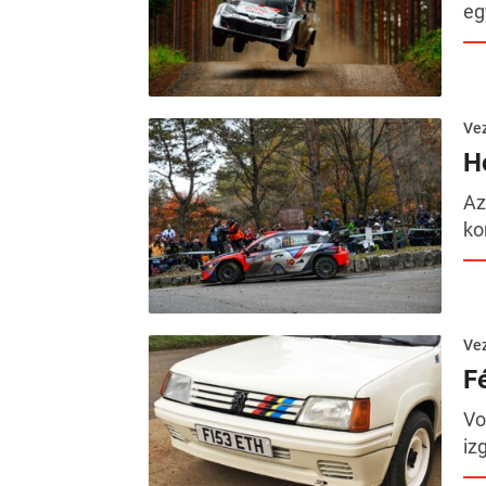
eg
Ve
H
Az
ko
Ve
F
Vo
iz