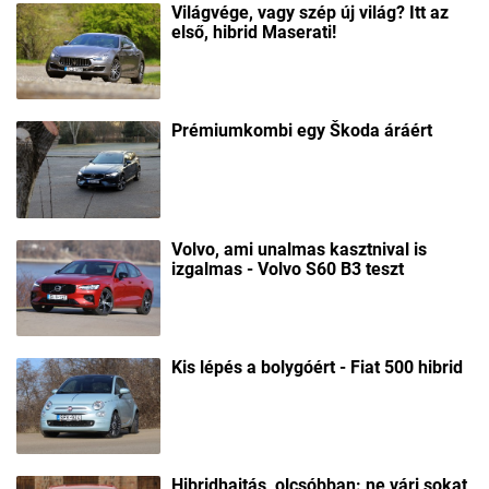
Világvége, vagy szép új világ? Itt az
első, hibrid Maserati!
Prémiumkombi egy Škoda áráért
Volvo, ami unalmas kasztnival is
izgalmas - Volvo S60 B3 teszt
Kis lépés a bolygóért - Fiat 500 hibrid
Hibridhajtás, olcsóbban: ne várj sokat