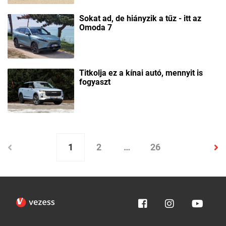
Sokat ad, de hiányzik a tűz - itt az
Omoda 7
Titkolja ez a kínai autó, mennyit is
fogyaszt
1
2
…
26