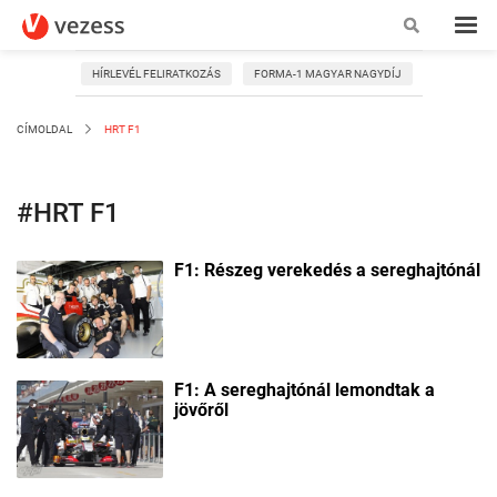
HÍRLEVÉL FELIRATKOZÁS
FORMA-1 MAGYAR NAGYDÍJ
CÍMOLDAL
HRT F1
#HRT F1
F1: Részeg verekedés a sereghajtónál
F1: A sereghajtónál lemondtak a
jövőről