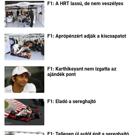
F1: A HRT lassú, de nem veszélyes
F1: Aprópénzért adják a kiscsapatot
F1: Karthikeyant nem izgatta az
ajándék pont
F1: Eladó a sereghajtó
F1: Teljesen új autót épít a sereghajtó