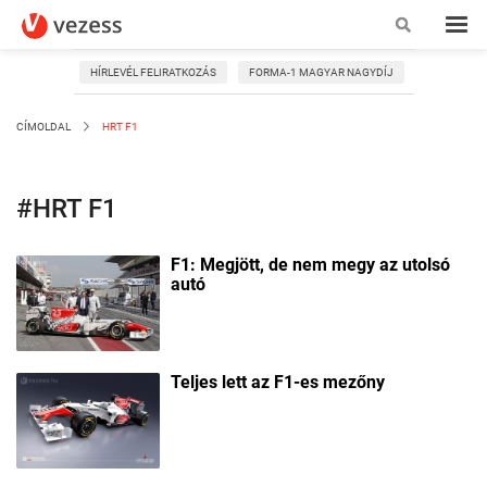
HÍRLEVÉL FELIRATKOZÁS
FORMA-1 MAGYAR NAGYDÍJ
CÍMOLDAL
HRT F1
#HRT F1
F1: Megjött, de nem megy az utolsó
autó
Teljes lett az F1-es mezőny