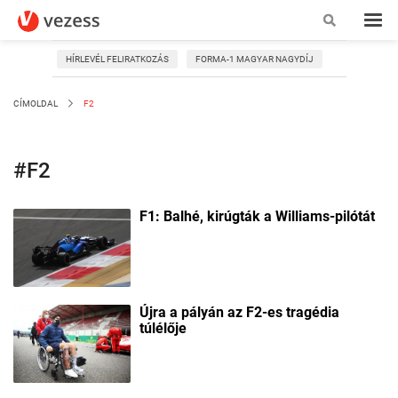
HÍRLEVÉL FELIRATKOZÁS
FORMA-1 MAGYAR NAGYDÍJ
CÍMOLDAL
F2
#F2
F1: Balhé, kirúgták a Williams-pilótát
Újra a pályán az F2-es tragédia
túlélője