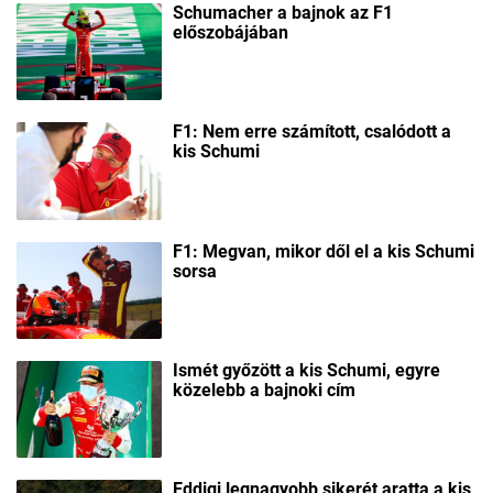
Schumacher a bajnok az F1
előszobájában
F1: Nem erre számított, csalódott a
kis Schumi
F1: Megvan, mikor dől el a kis Schumi
sorsa
Ismét győzött a kis Schumi, egyre
közelebb a bajnoki cím
Eddigi legnagyobb sikerét aratta a kis