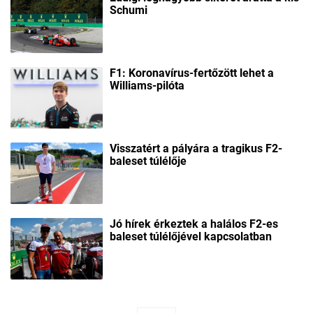
Schumi
F1: Koronavírus-fertőzött lehet a
Williams-pilóta
Visszatért a pályára a tragikus F2-
baleset túlélője
Jó hírek érkeztek a halálos F2-es
baleset túlélőjével kapcsolatban