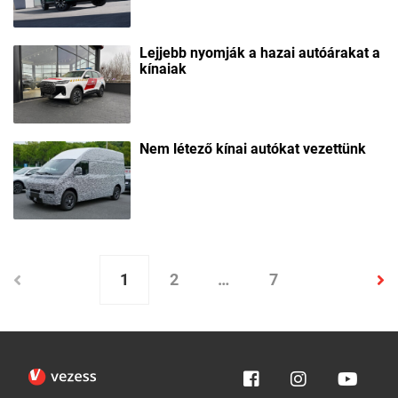
Lejjebb nyomják a hazai autóárakat a
kínaiak
Nem létező kínai autókat vezettünk
1
2
…
7