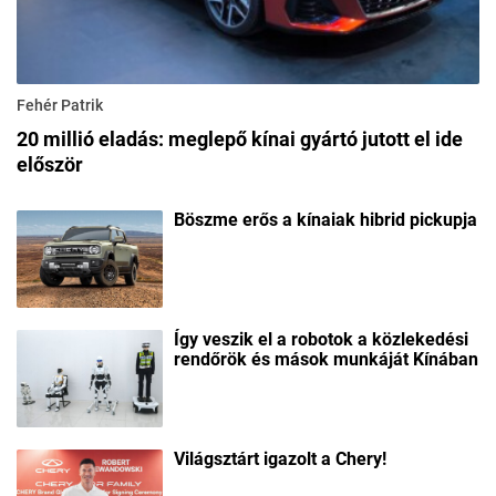
Fehér Patrik
20 millió eladás: meglepő kínai gyártó jutott el ide
először
Böszme erős a kínaiak hibrid pickupja
Így veszik el a robotok a közlekedési
rendőrök és mások munkáját Kínában
Világsztárt igazolt a Chery!